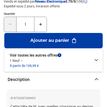
Vendu et expédié par
Réseau Electronique
3.75/5
(106)
matelas assortis.Chaque produit est livré avec un manuel de
Expédié sous 2 jours
livraison offerte
montage dans la boîte pour un montage facile.Couleur : bleu
Quantité : 1
Quantité
foncéMatériau : velours (100% polyester), bois d'ingénierie, bois de
mélèze massifMatériau de remplissage : mousseDimensions
totales : 203 x 16 x 78/88 cm (l x P x H)La livraison contient :1 x
tête de lit2 x oreille
Ajouter au panier
Voir toutes les autres offres
1
1 Neuf
—
À partir de 106,99 €
Description
ID 8720287269403
Cette tête de lit avec oreilles classique au design