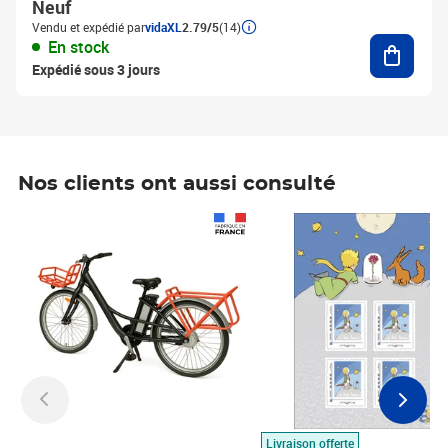
Neuf
Vendu et expédié par
vidaXL
2.79/5
(14)
Ajouter
En stock
Expédié sous 3 jours
Nos clients ont aussi consulté
Prix 1 490,00€
Prix 7,50€
Livraison offerte