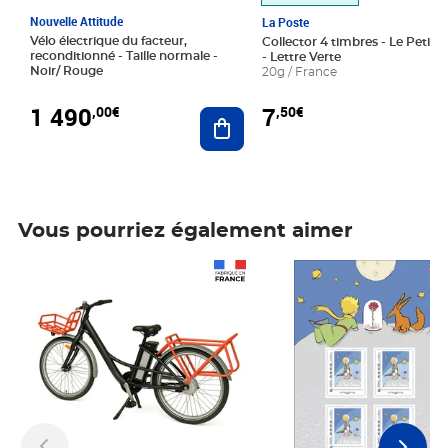
Nouvelle Attitude
La Poste
Vélo électrique du facteur,
Collector 4 timbres - Le Petit P
reconditionné - Taille normale -
- Lettre Verte
Noir/ Rouge
20g / France
1 490
7
,00€
,50€
Ajouter au panier
Vous pourriez également aimer
Prix 1 490,00€
Prix 7,50€