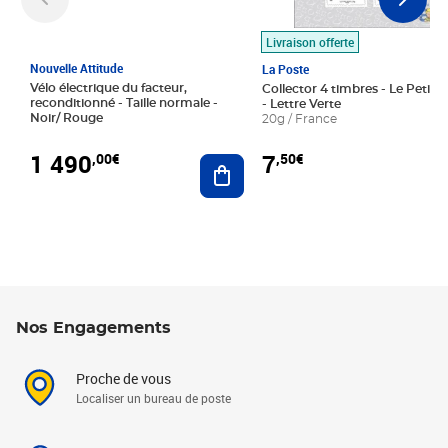
Livraison offerte
Nouvelle Attitude
La Poste
Vélo électrique du facteur,
Collector 4 timbres - Le Petit P
reconditionné - Taille normale -
- Lettre Verte
Noir/ Rouge
20g / France
1 490
7
,00€
,50€
Ajouter au panier
Nos Engagements
Proche de vous
Localiser un bureau de poste