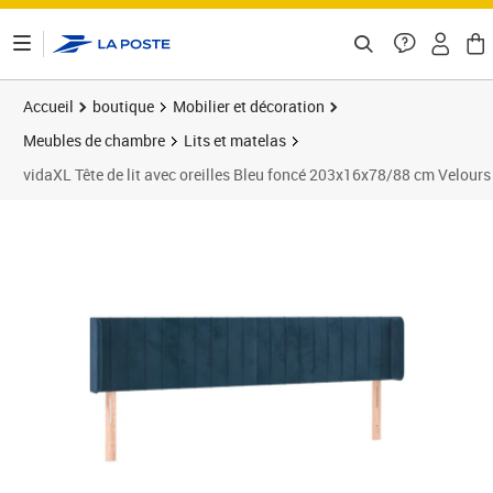
ontenu de la page
Accueil
boutique
Mobilier et décoration
Meubles de chambre
Lits et matelas
vidaXL Tête de lit avec oreilles Bleu foncé 203x16x78/88 cm Velours
Prix 106,89€
Prix 1