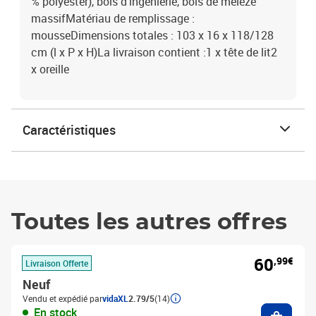
% polyester), bois d'ingénierie, bois de mélèze
massifMatériau de remplissage :
mousseDimensions totales : 103 x 16 x 118/128
cm (l x P x H)La livraison contient :1 x tête de lit2
x oreille
Caractéristiques
Toutes les autres offres
60
,99€
Livraison Offerte
Neuf
Vendu et expédié par
vidaXL
2.79/5
(14)
Ajouter
En stock