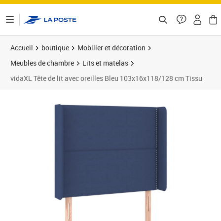
ontenu de la page
Accueil
boutique
Mobilier et décoration
Meubles de chambre
Lits et matelas
vidaXL Tête de lit avec oreilles Bleu 103x16x118/128 cm Tissu
Prix barré 92,99 €
Prix 60,89€
Prix 6