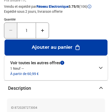
Prix unitaire TTC
bleuMatériau : tissu (100 % polyester), bois d'ingénierie, bois de
Vendu et expédié par
Réseau Electronique
3.75/5
(106)
mélèze massifMatériau de remplissage : mousseDimensions
Expédié sous 2 jours
livraison offerte
totales : 103 x 16 x 118/128 cm (l x P x H)La livraison contient :1 x
Quantité : 1
Quantité
tête de lit2 x oreille
Ajouter au panier
Voir toutes les autres offres
1
1 Neuf
—
À partir de 60,99 €
Description
ID 8720287273004