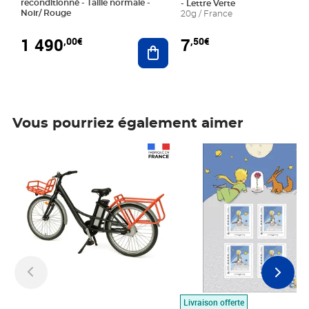
reconditionné - Taille normale -
- Lettre Verte
Noir/ Rouge
20g / France
1 490
7
,00€
,50€
Ajouter au panier
Vous pourriez également aimer
Prix 1 490,00€
Prix 7,50€
Livraison offerte