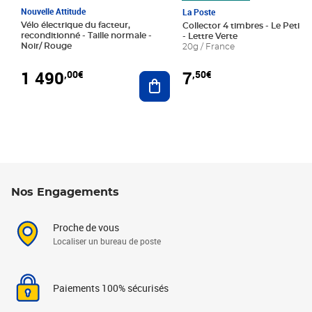
Nouvelle Attitude
La Poste
Vélo électrique du facteur,
Collector 4 timbres - Le Petit P
reconditionné - Taille normale -
- Lettre Verte
Noir/ Rouge
20g / France
1 490
7
,00€
,50€
Ajouter au panier
Nos Engagements
Proche de vous
Localiser un bureau de poste
Paiements 100% sécurisés