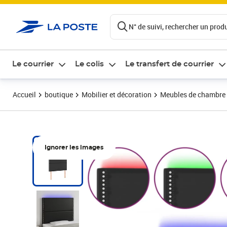
ontenu de la page
N° de suivi, rechercher un produi
Le courrier
Le colis
Le transfert de courrier
Accueil
boutique
Mobilier et décoration
Meubles de chambre
Ignorer les images