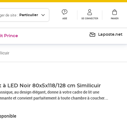
er de site :
Particulier
AIDE
SE CONNECTER
PANIER
Laposte.net
it Prince
licuir
it à LED Noir 80x5x118/128 cm Similicuir
lassique, au design élégant, donne à votre cadre de lit une
nnante et convient parfaitement à toute chambre à coucher.
imilicuir de qualité supérieure est un matériau très durable. Il
 ce qui le rend facile à nettoyer avec un chiffon humide. La
sponible
ement un aspect luxueux et la beauté du cuir véritable.LED
éclairage dans l'obscurité avec des lumières LED colorées