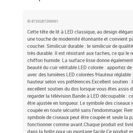
ID 8720287290001
Cette tête de lit à LED classique, au design élégant
une touche de modernité étonnante et convient p
coucher. Similicuir durable : le similicuir de quali
très durable. Il est résistant aux taches, ce qui le
chiffon humide. La surface lisse donne également
beauté du cuir véritable.LED colorée : apportez de 
avec des lumières LED colorées !Hauteur réglable : l
hauteur selon vos préférences.Excellent soutien : la
excellent soutien du dos lorsque vous êtes assis da
regarder la télévision.Bande à LED découpable : c
être ajustée en longueur. Le symbole des ciseaux 
coupée en toute sécurité sans l'endommager. Rema
symbole de ciseaux peut être coupée et seule la p
fonctionner comme avant.Chaque produit est liv
dans la boîte pour un montage facile.Ce produit e