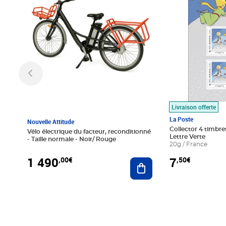
Livraison offerte
La Poste
Nouvelle Attitude
Collector 4 timbres
Vélo électrique du facteur, reconditionné
Lettre Verte
- Taille normale - Noir/ Rouge
20g / France
1 490
7
,00€
,50€
Ajouter au panier