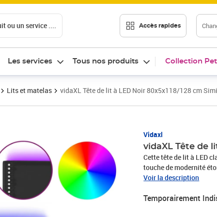
t ou un service ....
Chang
Accès rapides
Les services
Tous nos produits
Collection Pet
Lits et matelas
vidaXL Tête de lit à LED Noir 80x5x118/128 cm Simi
Vidaxl
vidaXL Tête de l
Cette tête de lit à LED c
touche de modernité éto
Similicuir durable : le s
Voir la description
est résistant aux taches,
Temporairement Indi
surface lisse donne égal
colorée : apportez de l'