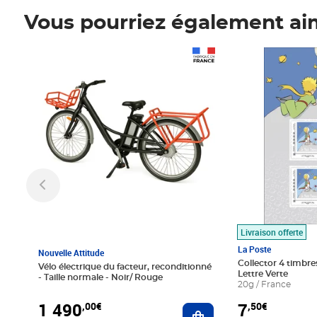
Vous pourriez également ai
Prix 1 490,00€
Prix 7,50€
Livraison offerte
La Poste
Nouvelle Attitude
Collector 4 timbres
Vélo électrique du facteur, reconditionné
Lettre Verte
- Taille normale - Noir/ Rouge
20g / France
1 490
7
,00€
,50€
Ajouter au panier