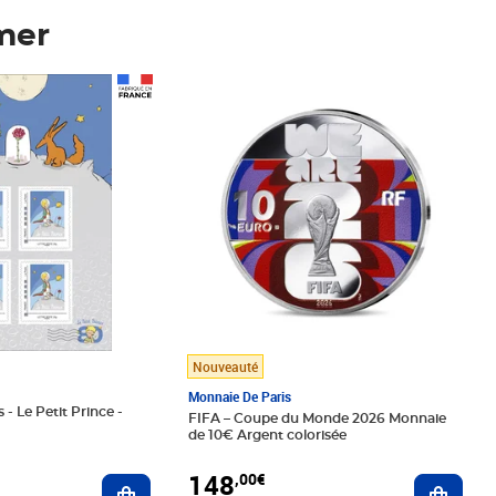
mer
Prix 148,00€
Nouveauté
Monnaie De Paris
 - Le Petit Prince -
FIFA – Coupe du Monde 2026 Monnaie
de 10€ Argent colorisée
148
,00€
Ajouter au panier
Ajoute