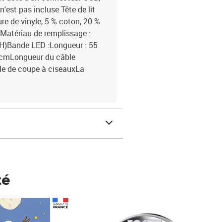
'est pas incluse.Tête de lit
ure de vinyle, 5 % coton, 20 %
ifMatériau de remplissage :
 H)Bande LED :Longueur : 55
0 cmLongueur du câble
le de coupe à ciseauxLa
té
Prix 148,00€