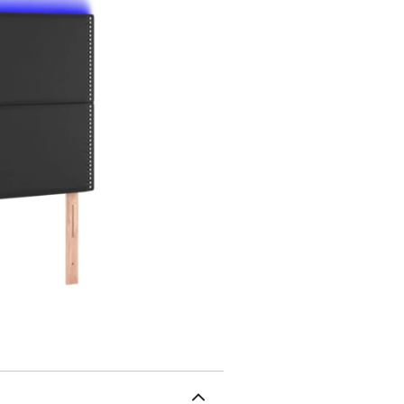
!Hauteur réglable : la tê
préférences.Excellent sou
lorsque vous êtes assis 
découpable : cette bande
ciseaux indique où la b
Remarque :Seule la parti
partie avec l'USB conti
avec un manuel de monta
d'un connecteur USB, mai
incluse.Tête de lit :Coul
coton, 20 % polyester), 
remplissage : mousseDim
:Longueur : 55 cmTensio
d'alimentation : 30 cmI
contient :1 x tête de lit