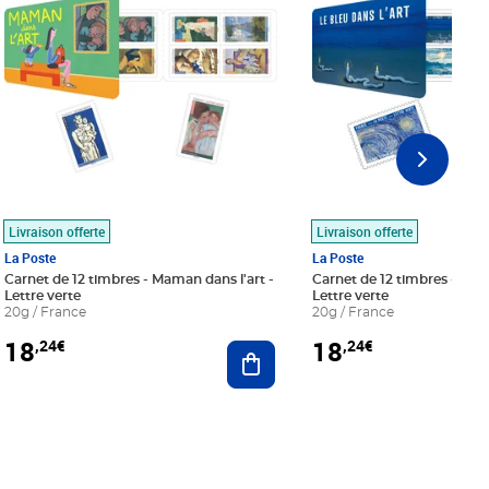
Livraison offerte
Livraison offerte
La Poste
La Poste
Carnet de 12 timbres - Maman dans l'art -
Carnet de 12 timbres - Le bl
Lettre verte
Lettre verte
20g / France
20g / France
18
18
,24€
,24€
r au panier
Ajouter au panier