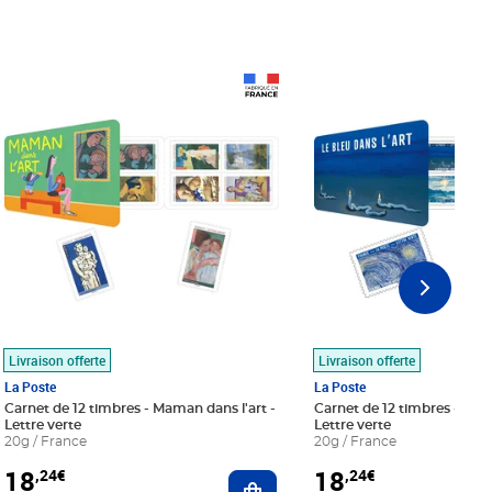
Prix 18,24€
Prix 18,24€
Livraison offerte
Livraison offerte
La Poste
La Poste
Carnet de 12 timbres - Maman dans l'art -
Carnet de 12 timbres - Le bl
Lettre verte
Lettre verte
20g / France
20g / France
18
18
,24€
,24€
r au panier
Ajouter au panier