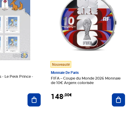
Nouveauté
Monnaie De Paris
 - Le Petit Prince -
FIFA – Coupe du Monde 2026 Monnaie
de 10€ Argent colorisée
148
,00€
Ajouter au panier
Ajoute