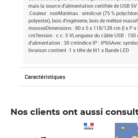
mais la source d'alimentation certifiée de USB 5V n
:Couleur : noirMatériau : similicuir (75 % polychlor
polyester), bois d'ingénierie, bois de mélèze mass
mousseDimensions : 80 x 5 x 118/128 cm (l x P x
cmTension : c.c. 5 VLongueur du câble USB : 15
d'alimentation : 30 cmIndice IP : IP65Avec symbo
livraison contient :1 x tête de lit1 x Bande LED
Caractéristiques
Nos clients ont aussi consul
Prix 1 490,00€
Prix 7,50€