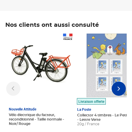
Nos clients ont aussi consulté
Prix 1 490,00€
Prix 7,50€
Livraison offerte
Nouvelle Attitude
La Poste
Vélo électrique du facteur,
Collector 4 timbres - Le Petit P
reconditionné - Taille normale -
- Lettre Verte
Noir/ Rouge
20g / France