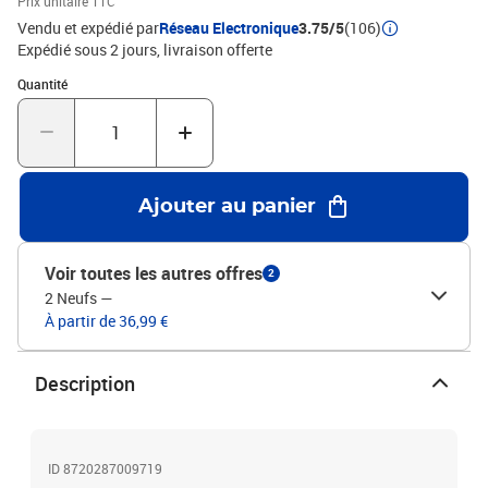
Prix unitaire TTC
Vendu et expédié par
Réseau Electronique
3.75/5
(106)
Expédié sous 2 jours
livraison offerte
Quantité : 1
Quantité
Ajouter au panier
Voir toutes les autres offres
2
2 Neufs
—
À partir de 36,99 €
Description
ID 8720287009719