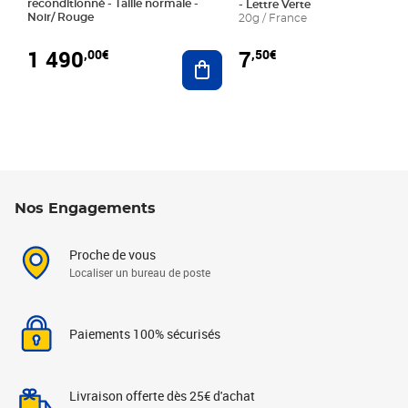
reconditionné - Taille normale -
- Lettre Verte
Noir/ Rouge
20g / France
1 490
7
,00€
,50€
Ajouter au panier
Nos Engagements
Proche de vous
Localiser un bureau de poste
Paiements 100% sécurisés
Livraison offerte dès 25€ d'achat