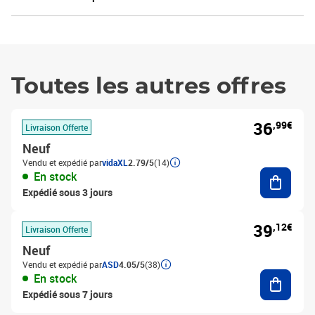
Toutes les autres offres
36
,99€
Livraison Offerte
Neuf
Vendu et expédié par
vidaXL
2.79/5
(14)
Ajouter
En stock
Expédié sous 3 jours
39
,12€
Livraison Offerte
Neuf
Vendu et expédié par
ASD
4.05/5
(38)
Ajouter
En stock
Expédié sous 7 jours