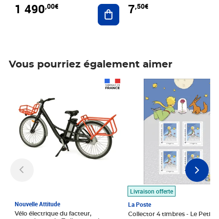
1 490
7
,00€
,50€
Ajouter au panier
Vous pourriez également aimer
Prix 1 490,00€
Prix 7,50€
Livraison offerte
Nouvelle Attitude
La Poste
Vélo électrique du facteur,
Collector 4 timbres - Le Petit P