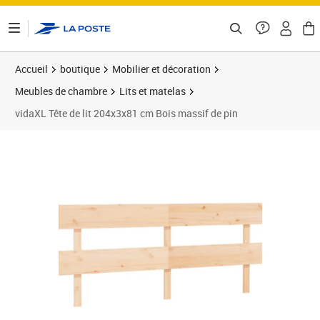
ontenu de la page
Accueil
boutique
Mobilier et décoration
Meubles de chambre
Lits et matelas
vidaXL Tête de lit 204x3x81 cm Bois massif de pin
Prix barré 43,99 €
Prix 36,36€
Prix 3
Prix 3