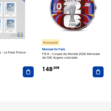
Nouveauté
Monnaie De Paris
 - Le Petit Prince -
FIFA – Coupe du Monde 2026 Monnaie
de 10€ Argent colorisée
148
,00€
Ajouter au panier
Ajoute