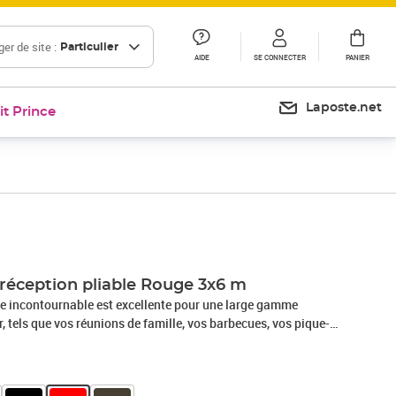
er de site :
Particulier
AIDE
SE CONNECTER
PANIER
Laposte.net
it Prince
Prix 147,99€
Prix 175,78€
 réception pliable Rouge 3x6 m
ble incontournable est excellente pour une large gamme
r, tels que vos réunions de famille, vos barbecues, vos pique-
votre camping, vos fêtes d'anniversaire et plus
ble : le chapiteau est pliable pour un rangement et un
Oxford 210D : ce pavillon est fabriqué en tissu Oxford 210D