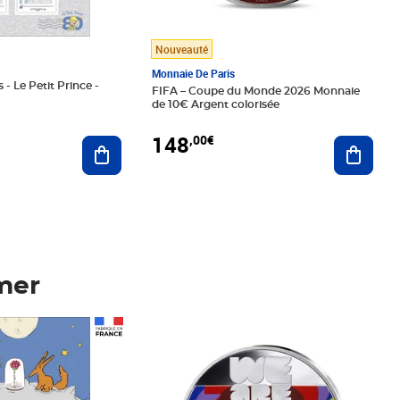
Nouveauté
Monnaie De Paris
 - Le Petit Prince -
FIFA – Coupe du Monde 2026 Monnaie
de 10€ Argent colorisée
148
,00€
Ajouter au panier
Ajoute
mer
Prix 148,00€