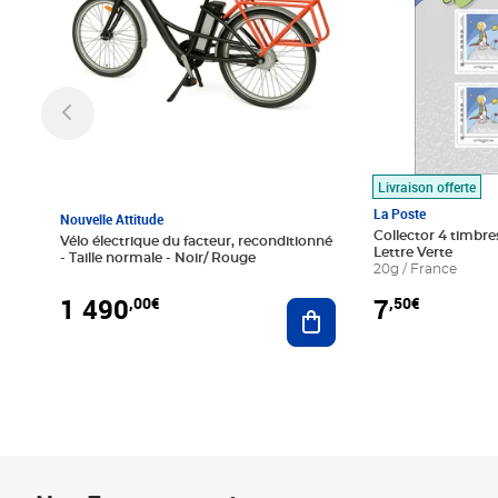
Livraison offerte
La Poste
Nouvelle Attitude
Collector 4 timbres
Vélo électrique du facteur, reconditionné
Lettre Verte
- Taille normale - Noir/ Rouge
20g / France
1 490
7
,00€
,50€
Ajouter au panier