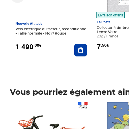
Livraison offerte
La Poste
Nouvelle Attitude
Collector 4 timbres
Vélo électrique du facteur, reconditionné
Lettre Verte
- Taille normale - Noir/ Rouge
20g / France
1 490
7
,00€
,50€
Ajouter au panier
Vous pourriez également ai
Prix 1 490,00€
Prix 7,50€