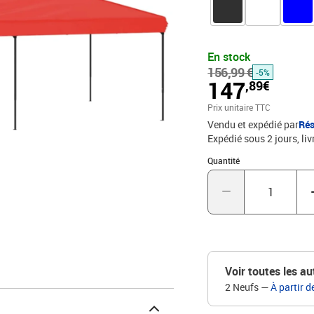
avec revêtement argenté 
bloque efficacement les 
la pluie.Cadre robuste :
stabilité. Remarque :Ce 
En stock
comme un vent fort, de f
156,99 €
-5%
livré avec un manuel de
147
,89€
ne convient pas pour un
toit : tissu Oxford 210
Prix unitaire TTC
totales : 580 x 292 x 245
Vendu et expédié par
Rés
Expédié sous 2 jours
liv
Quantité : 1
Quantité
Voir toutes les au
2 Neufs
—
À partir d