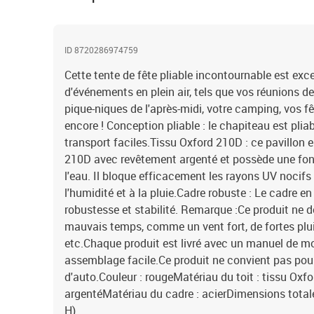
ID 8720286974759
Cette tente de fête pliable incontournable est ex
d'événements en plein air, tels que vos réunions de
pique-niques de l'après-midi, votre camping, vos fê
encore ! Conception pliable : le chapiteau est pli
transport faciles.Tissu Oxford 210D : ce pavillon e
210D avec revêtement argenté et possède une fonc
l'eau. Il bloque efficacement les rayons UV nocifs
l'humidité et à la pluie.Cadre robuste : Le cadre e
robustesse et stabilité. Remarque :Ce produit ne d
mauvais temps, comme un vent fort, de fortes plui
etc.Chaque produit est livré avec un manuel de m
assemblage facile.Ce produit ne convient pas pou
d'auto.Couleur : rougeMatériau du toit : tissu Ox
argentéMatériau du cadre : acierDimensions totale
H)