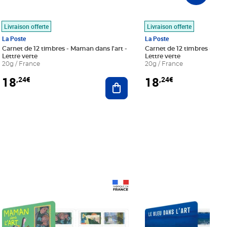
Livraison offerte
Livraison offerte
La Poste
La Poste
Carnet de 12 timbres - Maman dans l'art -
Carnet de 12 timbres - Le bl
Lettre verte
Lettre verte
20g / France
20g / France
18
18
,24€
,24€
r au panier
Ajouter au panier
Prix 18,24€
Prix 18,24€