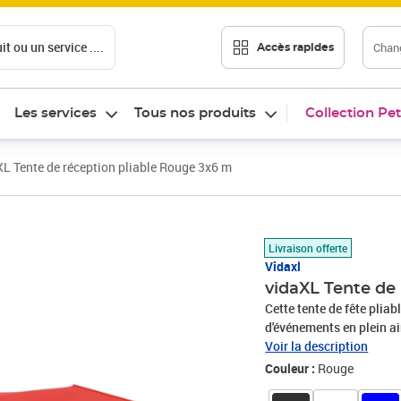
t ou un service ....
Chang
Accès rapides
Les services
Tous nos produits
Collection Pet
XL Tente de réception pliable Rouge 3x6 m
Prix barré 156,99 €
Prix 147,89€
Livraison offerte
Vidaxl
vidaXL Tente de
Cette tente de fête plia
d'événements en plein ai
niques de l'après-midi, 
Voir la description
encore ! Conception plia
Couleur :
Rouge
transport faciles.Tissu 