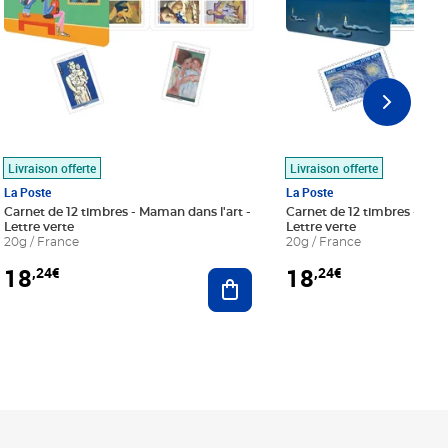
Livraison offerte
Livraison offerte
La Poste
La Poste
Carnet de 12 timbres - Maman dans l'art -
Carnet de 12 timbres - Le bl
Lettre verte
Lettre verte
20g / France
20g / France
18
18
,24€
,24€
r au panier
Ajouter au panier