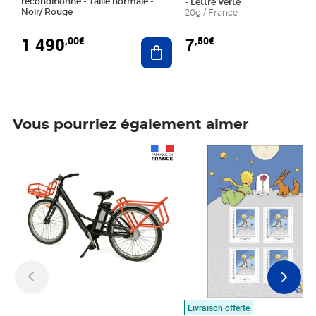
reconditionné - Taille normale -
- Lettre Verte
Noir/ Rouge
20g / France
1 490
7
,00€
,50€
Ajouter au panier
Vous pourriez également aimer
Prix 1 490,00€
Prix 7,50€
Livraison offerte