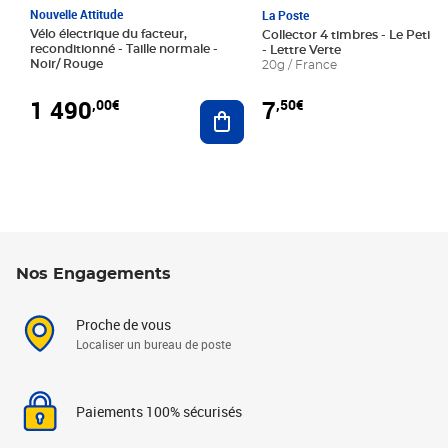
Nouvelle Attitude
La Poste
Vélo électrique du facteur,
Collector 4 timbres - Le Petit P
reconditionné - Taille normale -
- Lettre Verte
Noir/ Rouge
20g / France
1 490
7
,00€
,50€
Ajouter au panier
Nos Engagements
Proche de vous
Localiser un bureau de poste
Paiements 100% sécurisés