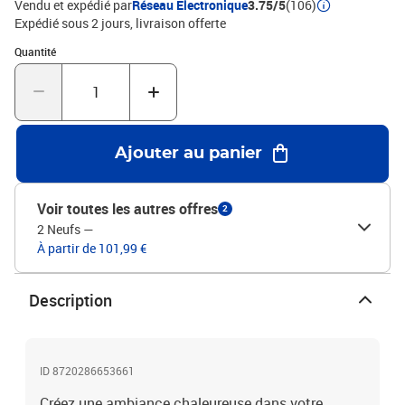
Vendu et expédié par
Réseau Electronique
3.75/5
(106)
polyesterSurface : velours souple à impression
Expédié sous 2 jours
livraison offerte
numériqueDimensions : 190 x 300 cm (L x l)Poids total : 1000
Quantité : 1
Quantité
g/m²Hauteur des poils : 4 mmSupport PVC antidérapantLavable
en machine à 30 degrésSéchoir : non adaptéAntibactérienAbsorbe
le bruit
Ajouter au panier
Voir toutes les autres offres
2
2 Neufs
—
À partir de 101,99 €
Description
ID 8720286653661
Créez une ambiance chaleureuse dans votre