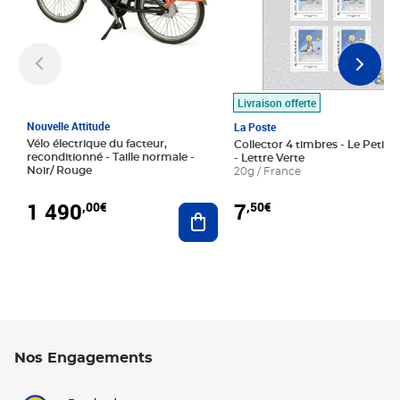
Livraison offerte
Nouvelle Attitude
La Poste
Vélo électrique du facteur,
Collector 4 timbres - Le Petit P
reconditionné - Taille normale -
- Lettre Verte
Noir/ Rouge
20g / France
1 490
7
,00€
,50€
Ajouter au panier
Nos Engagements