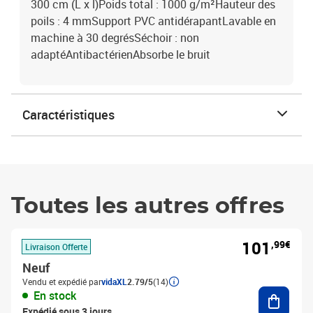
300 cm (L x l)Poids total : 1000 g/m²Hauteur des
poils : 4 mmSupport PVC antidérapantLavable en
machine à 30 degrésSéchoir : non
adaptéAntibactérienAbsorbe le bruit
Caractéristiques
Toutes les autres offres
101
,99€
Livraison Offerte
Neuf
Vendu et expédié par
vidaXL
2.79/5
(14)
Ajouter
En stock
Expédié sous 3 jours