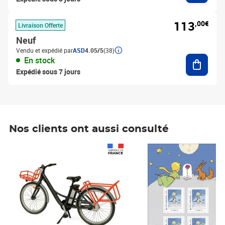
113
,00€
Livraison Offerte
Neuf
Vendu et expédié par
ASD
4.05/5
(38)
Ajouter
En stock
Expédié sous 7 jours
Nos clients ont aussi consulté
Prix 1 490,00€
Prix 7,50€