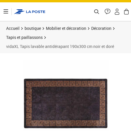
ontenu de la page
Accueil
boutique
Mobilier et décoration
Décoration
Tapis et paillassons
vidaXL Tapis lavable antidérapant 190x300 cm noir et doré
Prix 101,89€
Prix 1
Prix 1