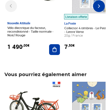
Livraison offerte
Nouvelle Attitude
La Poste
Vélo électrique du facteur,
Collector 4 timbres - Le Petit P
reconditionné - Taille normale -
- Lettre Verte
Noir/ Rouge
20g / France
1 490
7
,00€
,50€
Ajouter au panier
Vous pourriez également aimer
Prix 1 490,00€
Prix 7,50€