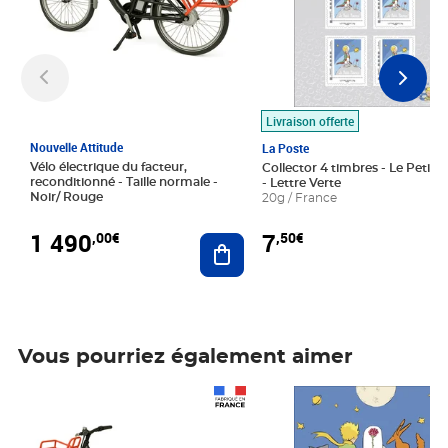
Livraison offerte
Nouvelle Attitude
La Poste
Vélo électrique du facteur,
Collector 4 timbres - Le Petit P
reconditionné - Taille normale -
- Lettre Verte
Noir/ Rouge
20g / France
1 490
7
,00€
,50€
Ajouter au panier
Vous pourriez également aimer
Prix 1 490,00€
Prix 7,50€