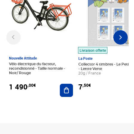
Livraison offerte
Nouvelle Attitude
La Poste
Vélo électrique du facteur,
Collector 4 timbres - Le Petit P
reconditionné - Taille normale -
- Lettre Verte
Noir/ Rouge
20g / France
1 490
7
,00€
,50€
Ajouter au panier