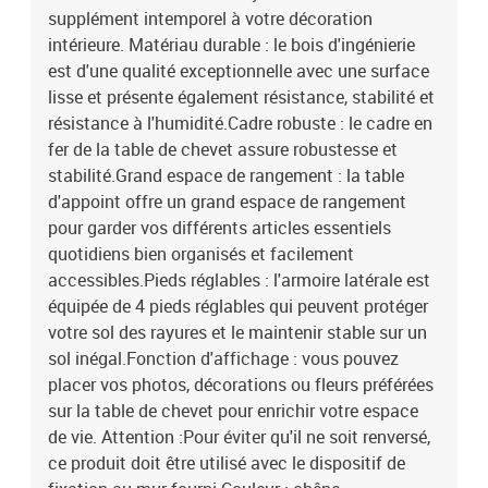
supplément intemporel à votre décoration
utilisé avec le dispositif de fixation au mur fourni.Couleur : chêne
fuméMatériau : bois d'ingénierie, fer Dimensions : 44 x 45 x 60 cm
intérieure. Matériau durable : le bois d'ingénierie
(L x l x H)L'assemblage est requisLa livraison contient :2 x table de
est d'une qualité exceptionnelle avec une surface
chevetLegal Documents:Vous trouverez ici plus de détails sur la
lisse et présente également résistance, stabilité et
façon d'empêcher vos meubles de basculer
résistance à l'humidité.Cadre robuste : le cadre en
fer de la table de chevet assure robustesse et
stabilité.Grand espace de rangement : la table
d'appoint offre un grand espace de rangement
pour garder vos différents articles essentiels
quotidiens bien organisés et facilement
accessibles.Pieds réglables : l'armoire latérale est
équipée de 4 pieds réglables qui peuvent protéger
votre sol des rayures et le maintenir stable sur un
sol inégal.Fonction d'affichage : vous pouvez
placer vos photos, décorations ou fleurs préférées
sur la table de chevet pour enrichir votre espace
de vie. Attention :Pour éviter qu'il ne soit renversé,
ce produit doit être utilisé avec le dispositif de