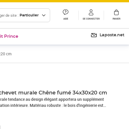
er de site :
Particulier
AIDE
SE CONNECTER
PANIER
Laposte.net
it Prince
x20 cm
Prix 21,99€
Prix 22,81€
 chevet murale Chêne fumé 34x30x20 cm
urale tendance au design élégant apportera un supplément
tion intérieure. Matériau robuste : le bois d'ingénierie est
elle avec une surface lisse et présente également résistance,
à l'humidité.Grand espace de rangement : la table de chevet
de rangement pratique pour garder vos magazines,