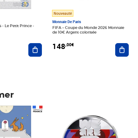
Nouveauté
Monnaie De Paris
 - Le Petit Prince -
FIFA – Coupe du Monde 2026 Monnaie
de 10€ Argent colorisée
148
,00€
Ajouter au panier
Ajoute
mer
Prix 148,00€