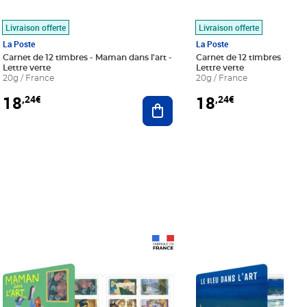
Livraison offerte
Livraison offerte
La Poste
La Poste
Carnet de 12 timbres - Maman dans l'art -
Carnet de 12 timbres - Le bl
Lettre verte
Lettre verte
20g / France
20g / France
18
18
,24€
,24€
r au panier
Ajouter au panier
Prix 18,24€
Prix 18,24€