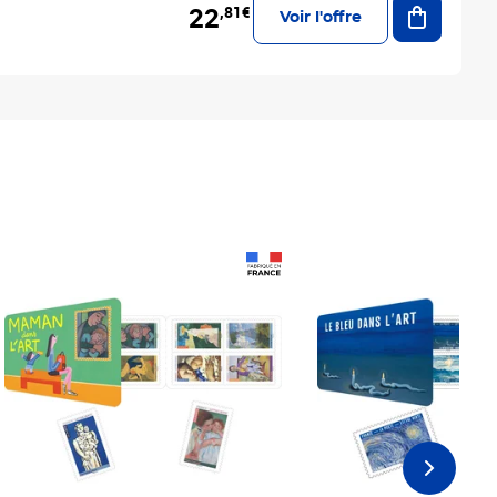
22
,81€
Voir l'offre
Prix 18,24€
Prix 18,24€