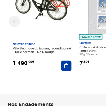
Livraison offerte
La Poste
Nouvelle Attitude
Collector 4 timbres
Vélo électrique du facteur, reconditionné
Lettre Verte
- Taille normale - Noir/ Rouge
20g / France
1 490
7
,00€
,50€
Ajouter au panier
Nos Engagements