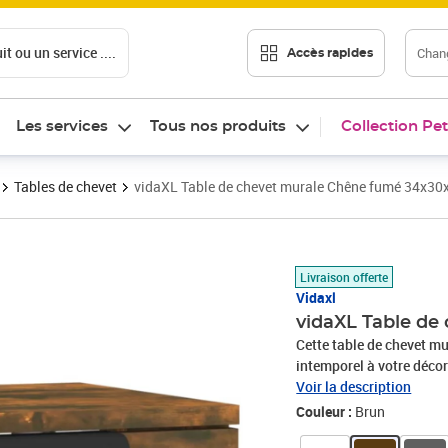
t ou un service ....
Chang
Accès rapides
Les services
Tous nos produits
Collection Pet
Tables de chevet
vidaXL Table de chevet murale Chêne fumé 34x30
Prix barré 27,99 €
Prix 21,15€
Livraison offerte
Vidaxl
vidaXL Table de
Cette table de chevet m
intemporel à votre décora
d'une qualité exceptionn
Voir la description
stabilité et résistance 
Couleur :
Brun
murale offre un espace 