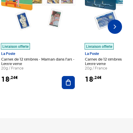
Livraison offerte
Livraison offerte
La Poste
La Poste
Carnet de 12 timbres - Maman dans l'art -
Carnet de 12 timbres - Le bl
Lettre verte
Lettre verte
20g / France
20g / France
18
18
,24€
,24€
r au panier
Ajouter au panier