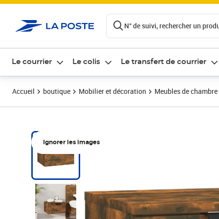
ontenu de la page
N° de suivi, rechercher un produi
Le courrier
Le colis
Le transfert de courrier
Accueil
boutique
Mobilier et décoration
Meubles de chambre
Ignorer les images