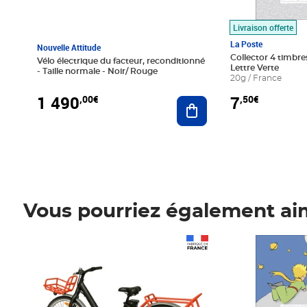
Livraison offerte
La Poste
Nouvelle Attitude
Collector 4 timbres
Vélo électrique du facteur, reconditionné
Lettre Verte
- Taille normale - Noir/ Rouge
20g / France
1 490
7
,00€
,50€
Ajouter au panier
Vous pourriez également ai
Prix 1 490,00€
Prix 7,50€