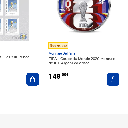
Nouveauté
Monnaie De Paris
 - Le Petit Prince -
FIFA – Coupe du Monde 2026 Monnaie
de 10€ Argent colorisée
148
,00€
Ajouter au panier
Ajoute