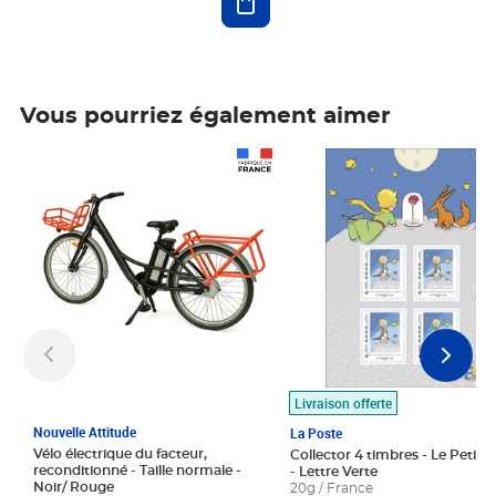
Vous pourriez également aimer
Prix 1 490,00€
Prix 7,50€
Livraison offerte
Nouvelle Attitude
La Poste
Vélo électrique du facteur,
Collector 4 timbres - Le Petit P
reconditionné - Taille normale -
- Lettre Verte
Noir/ Rouge
20g / France