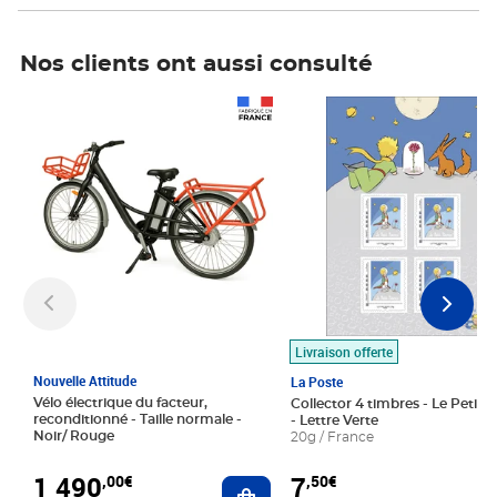
Nos clients ont aussi consulté
Prix 1 490,00€
Prix 7,50€
Livraison offerte
Nouvelle Attitude
La Poste
Vélo électrique du facteur,
Collector 4 timbres - Le Petit P
reconditionné - Taille normale -
- Lettre Verte
Noir/ Rouge
20g / France
1 490
7
,00€
,50€
Ajouter au panier