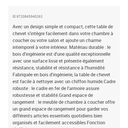
réglables munis de coussinets en plastique maintiennent l'armoire
latérale en équilibre sur un sol inégal et augmentent sa stabilité.
ID 8720845940263
Attention :Pour éviter qu'il ne soit renversé, ce produit doit être
utilisé avec le dispositif de fixation au mur fourni.Couleur : chêne
Avec un design simple et compact, cette table de
fuméMatériau : bois d'ingénierie, ferDimensions : 30 x 60 x 60 cm (l
chevet s'intègre facilement dans votre chambre à
x P x H)L'assemblage est requisLegal Documents:Vous trouverez
coucher ou votre salon et ajoute un charme
ici plus de détails sur la façon d'empêcher vos meubles de basculer
intemporel à votre intérieur. Matériau durable : le
bois d'ingénierie est d'une qualité exceptionnelle
avec une surface lisse et présente également
résistance, stabilité et résistance à l'humidité.
Fabriquée en bois d'ingénierie, la table de chevet
est facile à nettoyer avec un chiffon humide.Cadre
robuste : le cadre en fer de l'armoire assure
robustesse et stabilité.Grand espace de
rangement : le meuble de chambre à coucher offre
un grand espace de rangement pour garder vos
différents articles essentiels quotidiens bien
organisés et facilement accessibles.Fonction