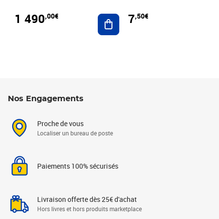
1 490
7
,00€
,50€
Ajouter au panier
Nos Engagements
Proche de vous
Localiser un bureau de poste
Paiements 100% sécurisés
Livraison offerte dès 25€ d'achat
Hors livres et hors produits marketplace