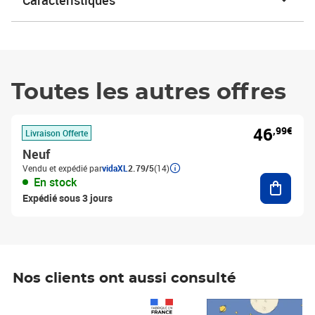
Caractéristiques
Toutes les autres offres
46
,99€
Livraison Offerte
Neuf
Vendu et expédié par
vidaXL
2.79/5
(14)
Ajouter
En stock
Expédié sous 3 jours
Nos clients ont aussi consulté
Prix 1 490,00€
Prix 7,50€