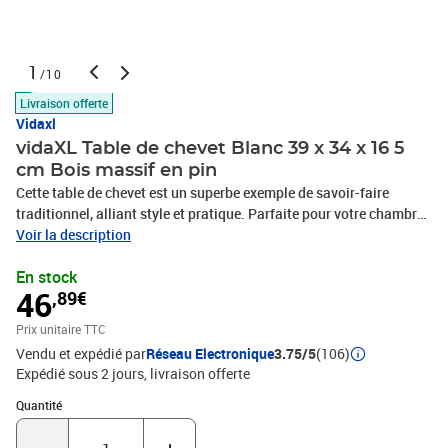
1
/10
Livraison offerte
Vidaxl
vidaXL Table de chevet Blanc 39 x 34 x 16 5
cm Bois massif en pin
Cette table de chevet est un superbe exemple de savoir-faire
traditionnel, alliant style et pratique. Parfaite pour votre chambre,
elle garde tout à portée de main, des lampes aux objets perso.
Voir la description
Avec son look rectangulaire et son bois de pin costaud, elle
En stock
apporte une vibe classique qui réchauffe l'atmosphère. Un must-
46
,89€
have pour ceux qui aiment allier élégance et utilité. Matériau :
Entièrement fabriquée en bois de pin massif, cette table de chevet
Prix unitaire TTC
offre une texture robuste et naturelle qui souligne sa durabilité. Sa
Vendu et expédié par
Réseau Electronique
3.75/5
(106)
qualité de fabrication apporte chaleur et s’accorde bien avec
Expédié sous 2 jours
livraison offerte
plusieurs styles de déco, promettant beauté et solidité dans le
temps.Composants : La table, incluant son cadre, sa surface, et
Quantité : 1
Quantité
son dos, tous en bois de pin massif, garantit un meuble solide et
visuellement harmonieux. L’uniformité du matériau renforce son