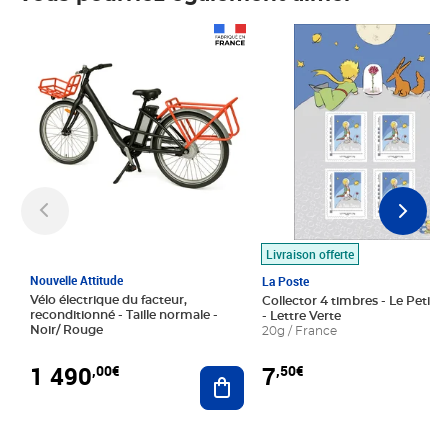
Prix 1 490,00€
Prix 7,50€
Livraison offerte
Nouvelle Attitude
La Poste
Vélo électrique du facteur,
Collector 4 timbres - Le Petit P
reconditionné - Taille normale -
- Lettre Verte
Noir/ Rouge
20g / France
1 490
7
,00€
,50€
Ajouter au panier