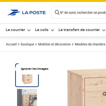
ontenu de la page
N° de suivi, rechercher un produi
Le courrier
Le colis
Le transfert de courrier
Accueil
boutique
Mobilier et décoration
Meubles de chambre
Ignorer les images