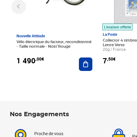
Livraison offerte
La Poste
Nouvelle Attitude
Collector 4 timbres
Vélo électrique du facteur, reconditionné
Lettre Verte
- Taille normale - Noir/ Rouge
20g / France
1 490
7
,00€
,50€
Ajouter au panier
Nos Engagements
Proche de vous
Pa