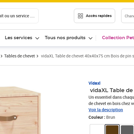
t ou un service ....
Chang
Accès rapides
Les services
Tous nos produits
Collection Pet
Tables de chevet
vidaXL Table de chevet 40x40x75 cm Bois de pin s
Vidaxl
vidaXL Table de
Un essentiel dans chaque
de chevet en bois chez v
est un matériau naturel 
Voir la description
donnent au matériau son
Couleur :
Brun
rangement : la table de c
garder vos articles orga