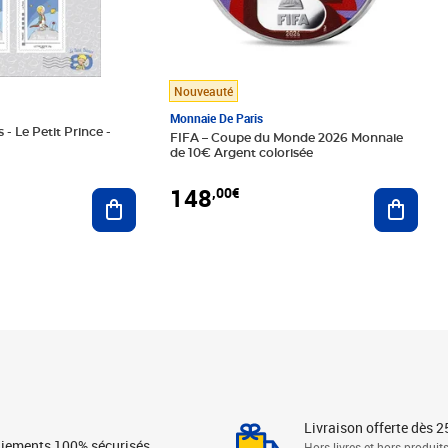
Nouveauté
Monnaie De Paris
 - Le Petit Prince -
FIFA – Coupe du Monde 2026 Monnaie
de 10€ Argent colorisée
148
,00€
Ajouter au panier
Ajoute
Livraison offerte dès 2
iements 100% sécurisés
Hors livres et hors produit