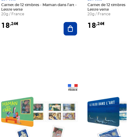
Carnet de 12 timbres - Maman dans l'art -
Carnet de 12 timbres - Le bl
Lettre verte
Lettre verte
20g / France
20g / France
18
18
,24€
,24€
r au panier
Ajouter au panier
Prix 18,24€
Prix 18,24€