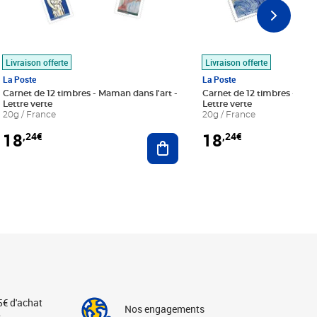
Livraison offerte
Livraison offerte
La Poste
La Poste
Carnet de 12 timbres - Maman dans l'art -
Carnet de 12 timbres - Le bl
Lettre verte
Lettre verte
20g / France
20g / France
18
18
,24€
,24€
r au panier
Ajouter au panier
5€ d'achat
Nos engagements
s