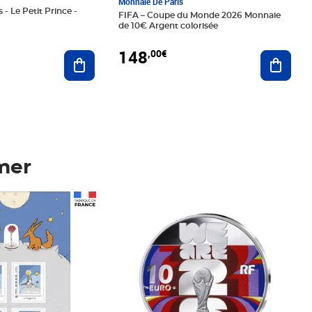
Monnaie De Paris
 - Le Petit Prince -
FIFA – Coupe du Monde 2026 Monnaie
de 10€ Argent colorisée
148
,00€
Ajouter au panier
Ajoute
mer
Prix 148,00€