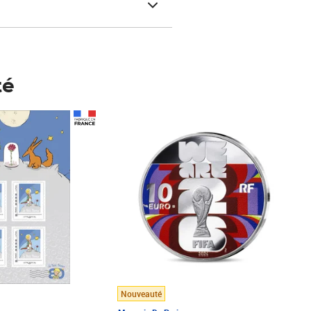
té
Prix 148,00€
Nouveauté