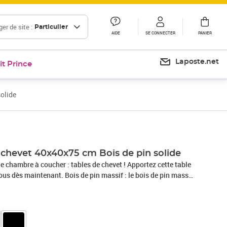
er de site :
Particulier
AIDE
SE CONNECTER
PANIER
Laposte.net
it Prince
olide
 chevet 40x40x75 cm Bois de pin solide
 chambre à coucher : tables de chevet ! Apportez cette table
ous dès maintenant. Bois de pin massif : le bois de pin massif
magnifique. Le bois de pin a un grain droit et les nœuds
 aspect caractéristique et rustique.Grand espace de
hevet a trois tiroirs. Les tiroirs spacieux vous permettent de
nisés.Armoire polyvalente : le dessus robuste est parfait pour