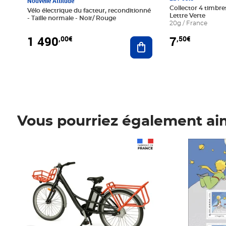
Nouvelle Attitude
Collector 4 timbres
Vélo électrique du facteur, reconditionné
Lettre Verte
- Taille normale - Noir/ Rouge
20g / France
1 490
7
,00€
,50€
Ajouter au panier
Vous pourriez également ai
Prix 1 490,00€
Prix 7,50€