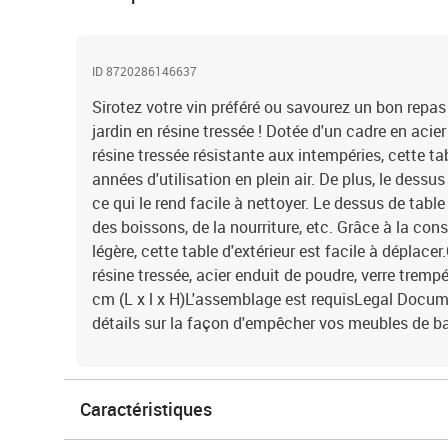
ID 8720286146637
Sirotez votre vin préféré ou savourez un bon repas
jardin en résine tressée ! Dotée d'un cadre en acie
résine tressée résistante aux intempéries, cette t
années d'utilisation en plein air. De plus, le dessus
ce qui le rend facile à nettoyer. Le dessus de table
des boissons, de la nourriture, etc. Grâce à la con
légère, cette table d'extérieur est facile à déplace
résine tressée, acier enduit de poudre, verre trem
cm (L x l x H)L'assemblage est requisLegal Docum
détails sur la façon d'empêcher vos meubles de b
Caractéristiques