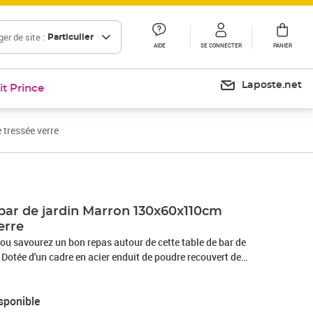
er de site :
Particulier
AIDE
SE CONNECTER
PANIER
Laposte.net
it Prince
tressée verre
 bar de jardin Marron 130x60x110cm
erre
é ou savourez un bon repas autour de cette table de bar de
! Dotée d'un cadre en acier enduit de poudre recouvert de
e aux intempéries, cette table de comptoir garantit des années
. De plus, le dessus de table est en verre trempé, ce qui le rend
sponible
sus de table robuste est idéal pour placer des boissons, de la