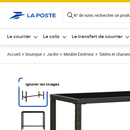
ontenu de la page
N° de suivi, rechercher un produi
Le courrier
Le colis
Le transfert de courrier
Accueil
boutique
Jardin
Meuble Extérieur
Tables et chaises
Ignorer les images