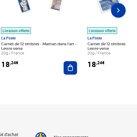
Livraison offerte
Livraison offerte
La Poste
La Poste
Carnet de 12 timbres - Maman dans l'art -
Carnet de 12 timbres - Le bl
Lettre verte
Lettre verte
20g / France
20g / France
18
18
,24€
,24€
r au panier
Ajouter au panier
5€ d'achat