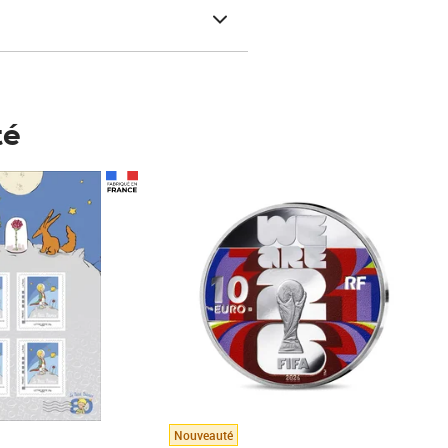
té
Prix 148,00€
Nouveauté