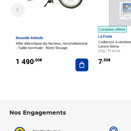
Livraison offerte
La Poste
Nouvelle Attitude
Collector 4 timbres
Vélo électrique du facteur, reconditionné
Lettre Verte
- Taille normale - Noir/ Rouge
20g / France
1 490
7
,00€
,50€
Ajouter au panier
Nos Engagements