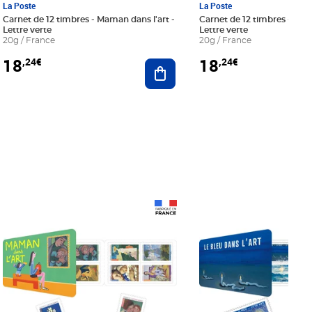
La Poste
La Poste
Carnet de 12 timbres - Maman dans l'art -
Carnet de 12 timbres - Le bl
Lettre verte
Lettre verte
20g / France
20g / France
18
18
,24€
,24€
r au panier
Ajouter au panier
Prix 18,24€
Prix 18,24€