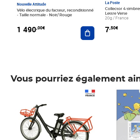
La Poste
Nouvelle Attitude
Collector 4 timbres
Vélo électrique du facteur, reconditionné
Lettre Verte
- Taille normale - Noir/ Rouge
20g / France
1 490
7
,00€
,50€
Ajouter au panier
Vous pourriez également ai
Prix 1 490,00€
Prix 7,50€