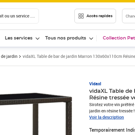
t ou un service ....
Chang
Accès rapides
Les services
Tous nos produits
Collection Pet
 de jardin
vidaXL Table de bar de jardin Marron 130x60x110cm Résine 
Vidaxl
vidaXL Table de
Résine tressée v
Sirotez votre vin préfér
jardin en résine tressée 
résine tressée résistant
Voir la description
d'utilisation en plein air
Temporairement Indi
facile à nettoyer. Le des