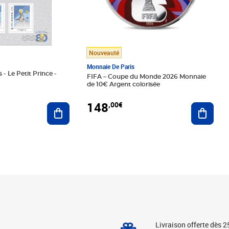
Nouveauté
Monnaie De Paris
 - Le Petit Prince -
FIFA – Coupe du Monde 2026 Monnaie
de 10€ Argent colorisée
148
,00€
Ajouter au panier
Ajoute
Livraison offerte dès 2