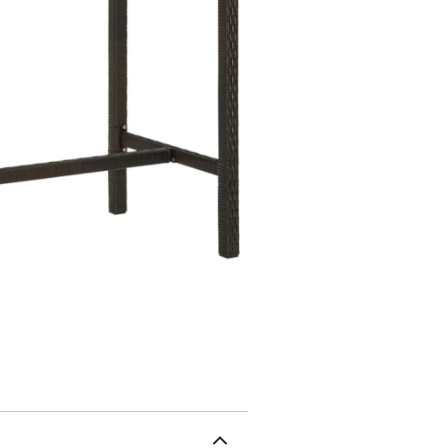
nourriture, etc. Grâce à 
est facile à déplacer.Co
verre trempéDimensions :
Documents:Vous trouvere
de basculer