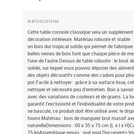
ID 8721012372160
Cette table console classique sera un supplément 
décoration intérieure. Matériau robuste et stable :
un bois dur tropical solide qui permet de fabrique
belles veines de bois font que chaque pièce de me
l'une de l'autre.Dessus de table robuste : le bout
solide, sur lequel vous pouvez déposer des alimen
des objets décoratifs comme des cadres pour ph
pot.Facile à nettoyer : grâce à sa surface lisse, cet
nettoyer et nécessite peu d'entretien. Bon à savoir
avec des variations de couleurs et de grains. La liv
garantit l'exclusivité et l'individualité de votre prod
ne bascule, ce produit doit être utilisé avec le dis
fourni.Matériau : bois de manguier brut massif ave
naturelleDimensions : 60 x 35 x 75 cm (L x l x H)
75 kgAssemblage requis : ouiLegal Documents:Vous