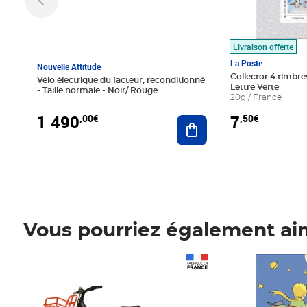
Livraison offerte
La Poste
Nouvelle Attitude
Collector 4 timbres
Vélo électrique du facteur, reconditionné
Lettre Verte
- Taille normale - Noir/ Rouge
20g / France
1 490
7
,00€
,50€
Ajouter au panier
Vous pourriez également ai
Prix 1 490,00€
Prix 7,50€