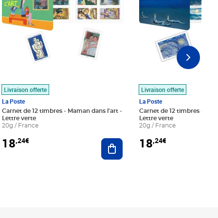
Livraison offerte
Livraison offerte
La Poste
La Poste
Carnet de 12 timbres - Maman dans l'art -
Carnet de 12 timbres - Le bl
Lettre verte
Lettre verte
20g / France
20g / France
18
18
,24€
,24€
r au panier
Ajouter au panier