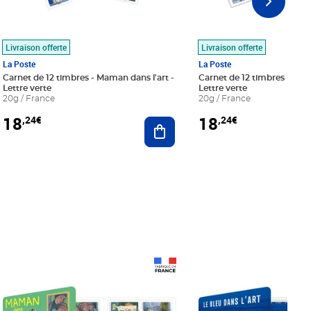
Livraison offerte
Livraison offerte
La Poste
La Poste
Carnet de 12 timbres - Maman dans l'art -
Carnet de 12 timbres - Le bl
Lettre verte
Lettre verte
20g / France
20g / France
18
18
,24€
,24€
r au panier
Ajouter au panier
Prix 18,24€
Prix 18,24€