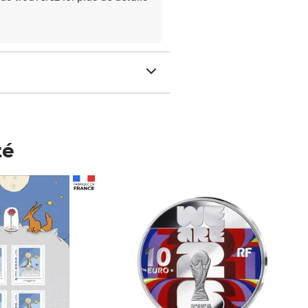
té
Prix 148,00€