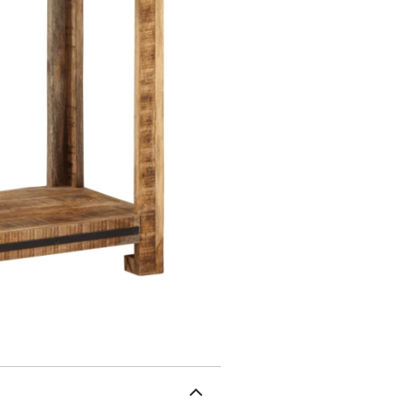
lequel vous pouvez dépo
décoratifs comme des ca
nettoyer : grâce à sa surf
nécessite peu d'entretie
de couleurs et de grains. 
l'individualité de votre p
être utilisé avec le disp
brut massif avec une fin
de charge maximale : 7
ici plus de détails sur 