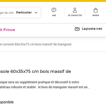
er de site :
Particulier
AIDE
SE CONNECTER
PANIER
Laposte.net
it Prince
le console 60x35x75 cm bois massif de manguier
nsole 60x35x75 cm bois massif de
sique sera un supplément pratique et décoratif à votre
atériau robuste et stable : le bois de manguier massif est un
 qui permet de fabriquer des meubles robustes. Ses belles
chaque pièce de meuble soit légèrement différente l'une de
sponible
obuste : le bout de canapé a un dessus de table solide, sur