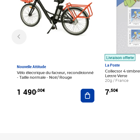
Livraison offerte
La Poste
Nouvelle Attitude
Collector 4 timbres
Vélo électrique du facteur, reconditionné
Lettre Verte
- Taille normale - Noir/ Rouge
20g / France
1 490
7
,00€
,50€
Ajouter au panier