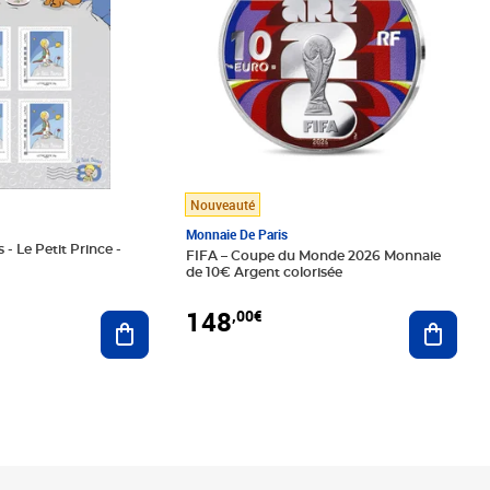
Nouveauté
Monnaie De Paris
 - Le Petit Prince -
FIFA – Coupe du Monde 2026 Monnaie
de 10€ Argent colorisée
148
,00€
Ajouter au panier
Ajoute