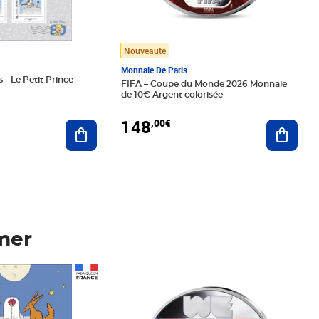
Nouveauté
Monnaie De Paris
 - Le Petit Prince -
FIFA – Coupe du Monde 2026 Monnaie
de 10€ Argent colorisée
148
,00€
Ajouter au panier
Ajoute
mer
Prix 148,00€