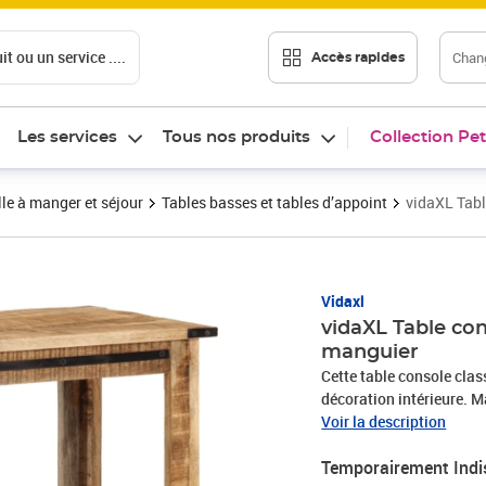
t ou un service ....
Chang
Accès rapides
Les services
Tous nos produits
Collection Pet
le à manger et séjour
Tables basses et tables d’appoint
vidaXL Tab
Vidaxl
vidaXL Table co
manguier
Cette table console clas
décoration intérieure. M
bois dur tropical solide
Voir la description
veines de bois font que 
Temporairement Indi
l'autre.Dessus de table r