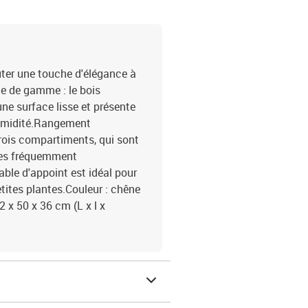
uter une touche d'élégance à
te de gamme : le bois
une surface lisse et présente
'humidité.Rangement
trois compartiments, qui sont
cles fréquemment
table d'appoint est idéal pour
tites plantes.Couleur : chêne
 x 50 x 36 cm (L x l x