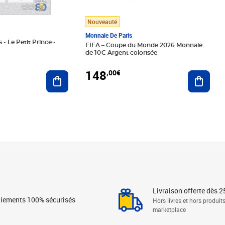
Nouveauté
Monnaie De Paris
 - Le Petit Prince -
FIFA – Coupe du Monde 2026 Monnaie
de 10€ Argent colorisée
148
,00€
Ajouter au panier
Ajoute
Livraison offerte dès 2
iements 100% sécurisés
Hors livres et hors produit
marketplace