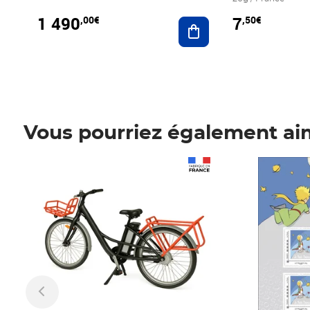
1 490
7
,00€
,50€
Ajouter au panier
Vous pourriez également ai
Prix 1 490,00€
Prix 7,50€