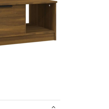
articles fréquemment uti
est idéal pour exposer v
: chêne marronMatériau :
H)L'assemblage est requ