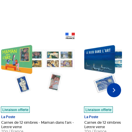
Prix 18,24€
Prix 18,24€
Livraison offerte
Livraison offerte
La Poste
La Poste
Carnet de 12 timbres - Maman dans l'art -
Carnet de 12 timbres - Le bl
Lettre verte
Lettre verte
20g / France
20g / France