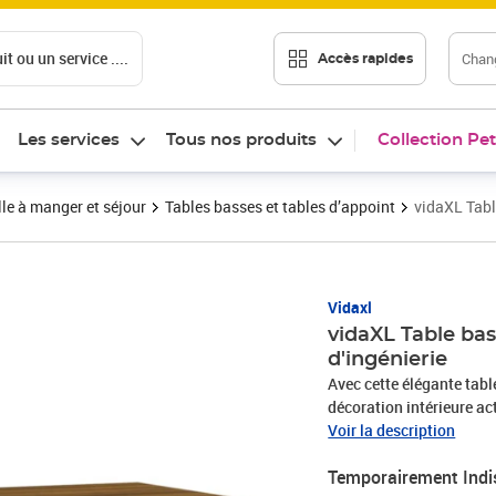
t ou un service ....
Chang
Accès rapides
Les services
Tous nos produits
Collection Pet
le à manger et séjour
Tables basses et tables d’appoint
vidaXL Tabl
Vidaxl
vidaXL Table ba
d'ingénierie
Avec cette élégante tabl
décoration intérieure ac
d'une qualité exceptionn
Voir la description
stabilité et résistance 
Temporairement Indi
dispose de trois compart