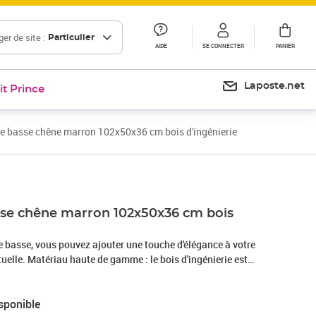
er de site :
Particulier
AIDE
SE CONNECTER
PANIER
Laposte.net
it Prince
e basse chêne marron 102x50x36 cm bois d'ingénierie
sse chêne marron 102x50x36 cm bois
e basse, vous pouvez ajouter une touche d'élégance à votre
tuelle. Matériau haute de gamme : le bois d'ingénierie est
elle avec une surface lisse et présente également résistance,
à l'humidité.Rangement supplémentaire : cette table de salon
sponible
iments, qui sont parfaits pour garder des objets privés et des