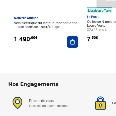
Livraison offerte
La Poste
Nouvelle Attitude
Collector 4 timbres
Vélo électrique du facteur, reconditionné
Lettre Verte
- Taille normale - Noir/ Rouge
20g / France
1 490
7
,00€
,50€
Ajouter au panier
Nos Engagements
Proche de vous
Pa
Localiser un bureau de poste