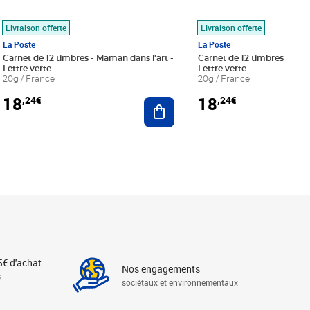
Livraison offerte
Livraison offerte
La Poste
La Poste
Carnet de 12 timbres - Maman dans l'art -
Carnet de 12 timbres - Le bl
Lettre verte
Lettre verte
20g / France
20g / France
18
18
,24€
,24€
r au panier
Ajouter au panier
5€ d'achat
Nos engagements
s
sociétaux et environnementaux