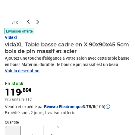
1
/10
Livraison offerte
Vidaxl
vidaXL Table basse cadre en X 90x90x45 5cm
bois de pin massif et acier
Ajoutez une touche d'élégance à votre salon avec cette table basse
en bois ! Matériau durable : le bois de pin massif est un beau
matériau naturel connu pour sa durabilité et sa longévité. Son
Voir la description
grain droit ajoute à son attrait, tandis que les nœuds lui confèrent
En stock
un aspect rustique distinctif. Structure robuste et stable : la table
119
,89€
est dotée d'une structure en forme de X, ce qui assure sa stabilité
et sa sécurité. Dessus de table robuste : le dessus de table robuste
Prix unitaire TTC
de la table de salon est parfait pour placer des boissons, des
Vendu et expédié par
Réseau Electronique
3.75/5
(106)
aliments et d'autres objets décoratifs. Matériau du dessus de table
Expédié sous 2 jours
livraison offerte
: bois de pin massif (non traité)Matériau du cadre : acier enduit de
poudreDimensions : 90 x 90 x 45,5 cm (L x l x H)Assemblage requis
Quantité : 1
Quantité
: oui