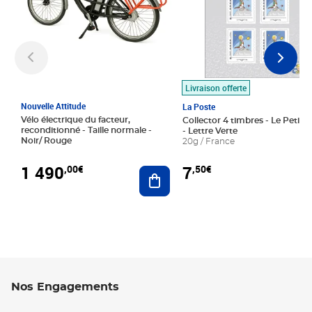
Livraison offerte
Nouvelle Attitude
La Poste
Vélo électrique du facteur,
Collector 4 timbres - Le Petit P
reconditionné - Taille normale -
- Lettre Verte
Noir/ Rouge
20g / France
1 490
7
,00€
,50€
Ajouter au panier
Nos Engagements