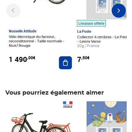
Livraison offerte
Nouvelle Attitude
La Poste
Vélo électrique du facteur,
Collector 4 timbres - Le Petit P
reconditionné - Taille normale -
- Lettre Verte
Noir/ Rouge
20g / France
1 490
7
,00€
,50€
Ajouter au panier
Vous pourriez également aimer
Prix 1 490,00€
Prix 7,50€