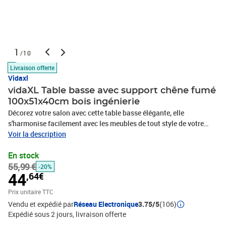
1
/10
Livraison offerte
Vidaxl
vidaXL Table basse avec support chêne fumé
100x51x40cm bois ingénierie
Décorez votre salon avec cette table basse élégante, elle
s'harmonise facilement avec les meubles de tout style de votre
maison. Matériau durable : le bois d'ingénierie est d'une qualité
Voir la description
exceptionnelle avec une surface lisse et présente également
En stock
résistance, stabilité et résistance à l'humidité. Fabriqué en bois
55,99 €
d’ingénierie, le bout de canapé est facile à nettoyer.Grand espace
-20%
44
,64€
de rangement : avec un support sur le côté et une étagère sous le
dessus de table, la table d'appoint offre un grand espace de
Prix unitaire TTC
rangement pour garder vos magazines, livres, objets de décoration
Vendu et expédié par
Réseau Electronique
3.75/5
(106)
et d'autres objets indispensables au quotidien bien organisés et à
Expédié sous 2 jours
livraison offerte
portée de main.Dessus robuste : le dessus robuste de la table