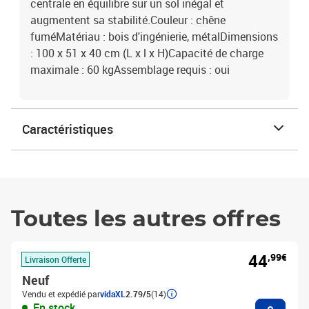
centrale en équilibre sur un sol inégal et
augmentent sa stabilité.Couleur : chêne
fuméMatériau : bois d'ingénierie, métalDimensions
: 100 x 51 x 40 cm (L x l x H)Capacité de charge
maximale : 60 kgAssemblage requis : oui
Caractéristiques
Toutes les autres offres
44
,99€
Livraison Offerte
Neuf
Vendu et expédié par
vidaXL
2.79/5
(14)
Ajouter
En stock