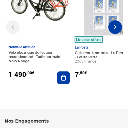
Livraison offerte
Nouvelle Attitude
La Poste
Vélo électrique du facteur,
Collector 4 timbres - Le Petit P
reconditionné - Taille normale -
- Lettre Verte
Noir/ Rouge
20g / France
1 490
7
,00€
,50€
Ajouter au panier
Nos Engagements