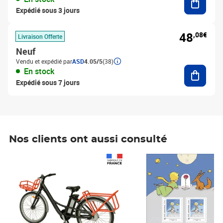
Expédié sous 3 jours
48
,08€
Livraison Offerte
Neuf
Vendu et expédié par
ASD
4.05/5
(38)
Ajouter
En stock
Expédié sous 7 jours
Nos clients ont aussi consulté
Prix 1 490,00€
Prix 7,50€