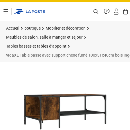
ontenu de la page
Accueil
boutique
Mobilier et décoration
Meubles de salon, salle à manger et séjour
Tables basses et tables d’appoint
vidaXL Table basse avec support chêne fumé 100x51x40cm bois ingé
Prix barré 55,99 €
Prix 44,64€
Prix 4
Prix 4