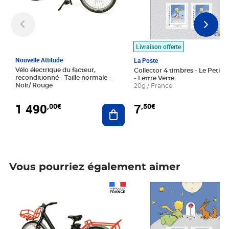
Livraison offerte
Nouvelle Attitude
La Poste
Vélo électrique du facteur,
Collector 4 timbres - Le Petit P
reconditionné - Taille normale -
- Lettre Verte
Noir/ Rouge
20g / France
1 490
7
,00€
,50€
Ajouter au panier
Vous pourriez également aimer
Prix 1 490,00€
Prix 7,50€