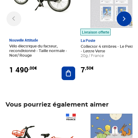
Livraison offerte
Nouvelle Attitude
La Poste
Vélo électrique du facteur,
Collector 4 timbres - Le Petit P
reconditionné - Taille normale -
- Lettre Verte
Noir/ Rouge
20g / France
1 490
7
,00€
,50€
Ajouter au panier
Vous pourriez également aimer
Prix 1 490,00€
Prix 7,50€