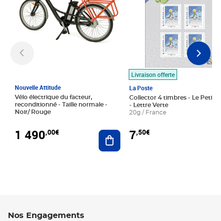
Livraison offerte
Nouvelle Attitude
La Poste
Vélo électrique du facteur,
Collector 4 timbres - Le Petit P
reconditionné - Taille normale -
- Lettre Verte
Noir/ Rouge
20g / France
1 490
7
,00€
,50€
Ajouter au panier
Nos Engagements