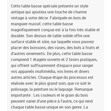
qui rend chaque table basse unique en son genre. La livraison est
Cette table basse spéciale présente un style
aléatoire, ce qui garantit l'exclusivité et l'individualité de votre
antique qui ajoutera une touche de charme
produit.Couleur : finition chêne grisMatériau : bois de manguier
massifDimensions : 82 x 52 x 47 cm (l x P x H)Avec 1 étagère et 2
vintage à votre décor. Fabriquée en bois de
tiroirsArticle poli, peint et laquéDurable et robuste
manguier massif, cette table basse
magnifiquement conçue est à la fois très stable et
durable. Son dessus de table solide offre une
surface stable et sûre, sur laquelle vous pouvez
placer des boissons, des vases, des bols à fruits et
d'autres ornements. De plus, cette table basse
comprend 1 étagère ouverte et 2 tiroirs pratiques,
qui offrent suffisamment d'espace pour ranger
vos appareils multimédia, vos livres et divers
autres articles. Chaque étape du processus est
réalisée avec le plus grand soin, que ce soit le
polissage, la peinture ou le laquage. Remarque
importante : Les couleurs et le grain du bois
peuvent varier d'une pièce à l'autre, ce qui rend
chaque table basse unique en son genre. La