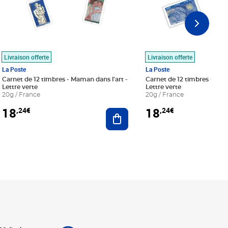
Livraison offerte
Livraison offerte
La Poste
La Poste
Carnet de 12 timbres - Maman dans l'art -
Carnet de 12 timbres - Le bl
Lettre verte
Lettre verte
20g / France
20g / France
18
18
,24€
,24€
r au panier
Ajouter au panier