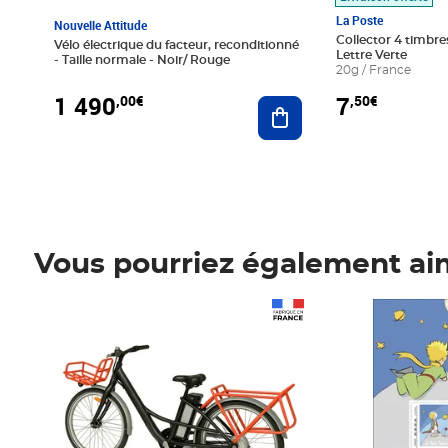
La Poste
Nouvelle Attitude
Collector 4 timbres
Vélo électrique du facteur, reconditionné
Lettre Verte
- Taille normale - Noir/ Rouge
20g / France
1 490
7
,00€
,50€
Ajouter au panier
Vous pourriez également ai
Prix 1 490,00€
Prix 7,50€