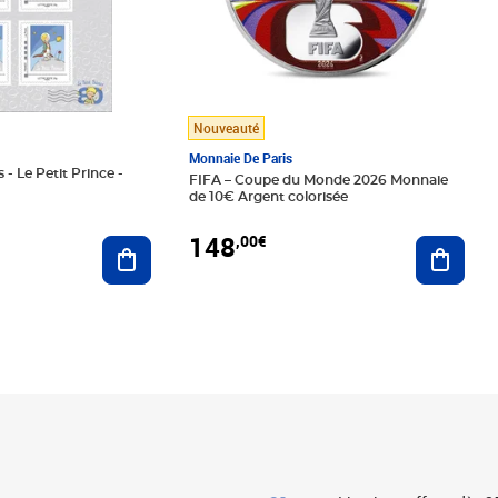
Nouveauté
Monnaie De Paris
 - Le Petit Prince -
FIFA – Coupe du Monde 2026 Monnaie
de 10€ Argent colorisée
148
,00€
Ajouter au panier
Ajoute