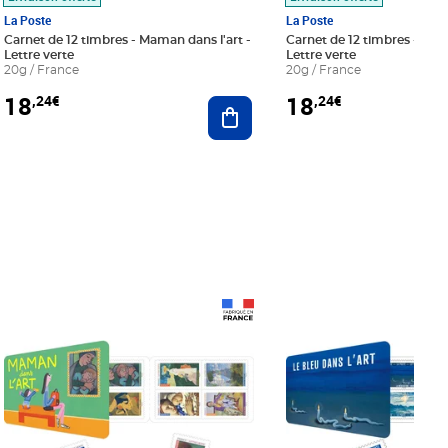
La Poste
La Poste
Carnet de 12 timbres - Maman dans l'art -
Carnet de 12 timbres - Le bl
Lettre verte
Lettre verte
20g / France
20g / France
18
18
,24€
,24€
r au panier
Ajouter au panier
Prix 18,24€
Prix 18,24€