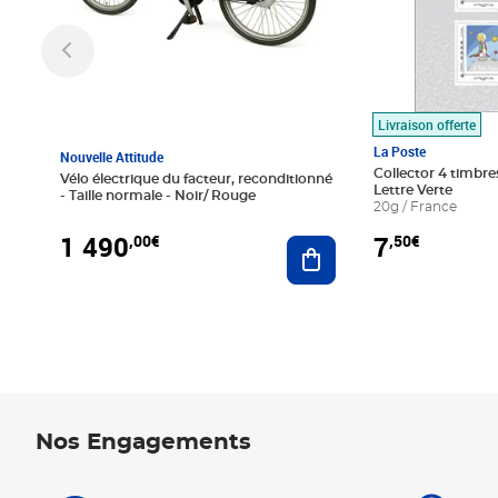
Livraison offerte
La Poste
Nouvelle Attitude
Collector 4 timbres
Vélo électrique du facteur, reconditionné
Lettre Verte
- Taille normale - Noir/ Rouge
20g / France
1 490
7
,00€
,50€
Ajouter au panier
Nos Engagements