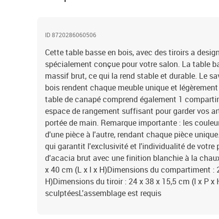
ID 8720286060506
Cette table basse en bois, avec des tiroirs a design
spécialement conçue pour votre salon. La table ba
massif brut, ce qui la rend stable et durable. Le sa
bois rendent chaque meuble unique et légèrement di
table de canapé comprend également 1 compartimen
espace de rangement suffisant pour garder vos art
portée de main. Remarque importante : les couleurs
d'une pièce à l'autre, rendant chaque pièce unique. 
qui garantit l'exclusivité et l'individualité de votre
d'acacia brut avec une finition blanchie à la cha
x 40 cm (L x l x H)Dimensions du compartiment : 2
H)Dimensions du tiroir : 24 x 38 x 15,5 cm (l x P x 
sculptéesL'assemblage est requis