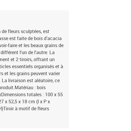
 de fleurs sculptées, est
sse est faite de bois d’acacia
voir-faire et les beaux grains de
fférent l'un de l'autre. La
t et 2 tiroirs, offrant un
icles essentiels organisés et à
 et les grains peuvent varier
La livraison est aléatoire, ce
 produit.Matériau : bois
uxDimensions totales : 100 x 55
7 x 52,5 x 18 cm (l x P x
H)Tiroir à motif de fleurs