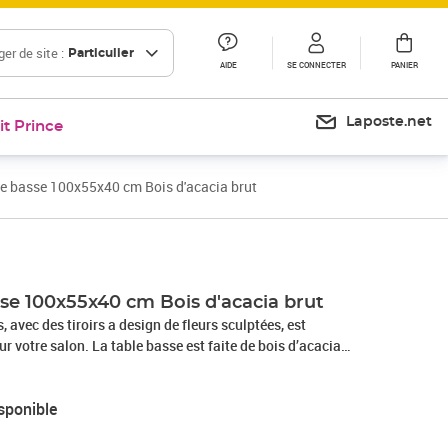
er de site :
Particulier
AIDE
SE CONNECTER
PANIER
Laposte.net
it Prince
e basse 100x55x40 cm Bois d'acacia brut
sse 100x55x40 cm Bois d'acacia brut
, avec des tiroirs a design de fleurs sculptées, est
 votre salon. La table basse est faite de bois d’acacia
nd stable et durable. Le savoir-faire et les beaux grains de bois
ique et légèrement différent l'un de l'autre. La table de
sponible
nt 1 compartiment et 2 tiroirs, offrant un espace de
 garder vos articles essentiels organisés et à portée de