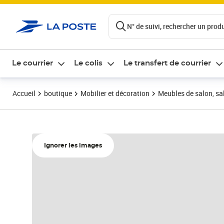
ontenu de la page
N° de suivi, rechercher un produi
Le courrier
Le colis
Le transfert de courrier
Accueil
boutique
Mobilier et décoration
Meubles de salon, sal
Ignorer les images