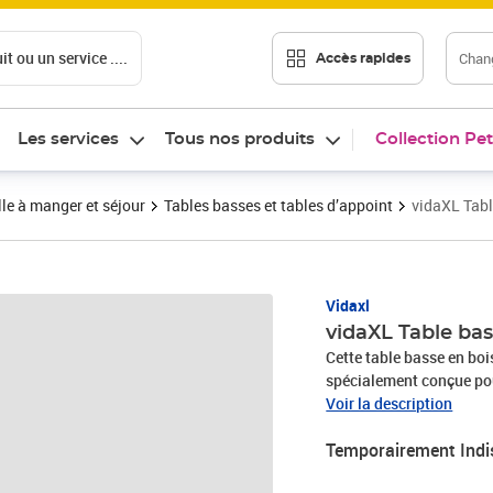
t ou un service ....
Chang
Accès rapides
Les services
Tous nos produits
Collection Pet
le à manger et séjour
Tables basses et tables d’appoint
vidaXL Tabl
Vidaxl
vidaXL Table ba
Cette table basse en bois
spécialement conçue pour
massif brut, ce qui la re
Voir la description
rendent chaque meuble un
Temporairement Indi
canapé comprend égaleme
rangement suffisant pour