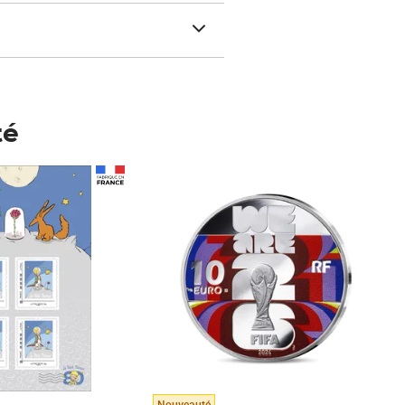
té
Prix 148,00€
Nouveauté