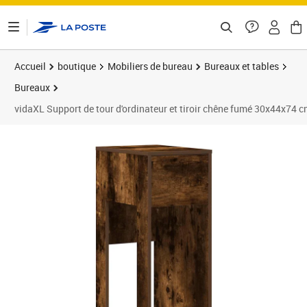
ontenu de la page
Accueil
boutique
Mobiliers de bureau
Bureaux et tables
Bureaux
vidaXL Support de tour d'ordinateur et tiroir chêne fumé 30x44x74 
Prix 57,26€
Prix 5
Prix 7