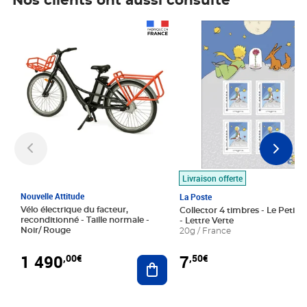
Nos clients ont aussi consulté
Prix 1 490,00€
Prix 7,50€
Livraison offerte
Nouvelle Attitude
La Poste
Vélo électrique du facteur,
Collector 4 timbres - Le Petit P
reconditionné - Taille normale -
- Lettre Verte
Noir/ Rouge
20g / France
1 490
7
,00€
,50€
Ajouter au panier