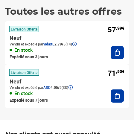
Toutes les autres offres
57
,99€
Livraison Offerte
Neuf
Vendu et expédié par
vidaXL
2.79/5
(14)
Ajouter
En stock
Expédié sous 3 jours
71
,50€
Livraison Offerte
Neuf
Vendu et expédié par
ASD
4.05/5
(38)
Ajouter
En stock
Expédié sous 7 jours