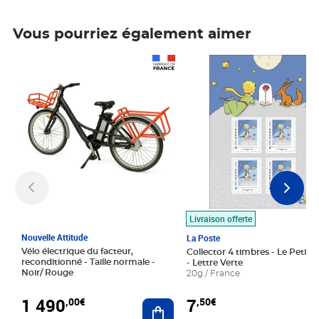
Vous pourriez également aimer
Prix 1 490,00€
Prix 7,50€
Livraison offerte
Nouvelle Attitude
La Poste
Vélo électrique du facteur,
Collector 4 timbres - Le Petit P
reconditionné - Taille normale -
- Lettre Verte
Noir/ Rouge
20g / France
1 490
7
,00€
,50€
Ajouter au panier