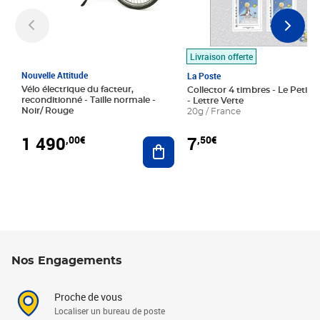
Livraison offerte
Nouvelle Attitude
La Poste
Vélo électrique du facteur,
Collector 4 timbres - Le Petit P
reconditionné - Taille normale -
- Lettre Verte
Noir/ Rouge
20g / France
1 490
7
,00€
,50€
Ajouter au panier
Nos Engagements
Proche de vous
Localiser un bureau de poste