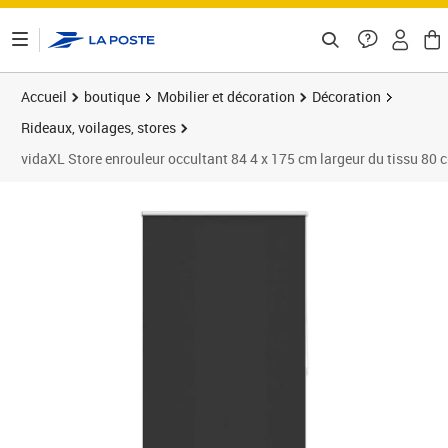
ontenu de la page
Accueil
boutique
Mobilier et décoration
Décoration
Rideaux, voilages, stores
vidaXL Store enrouleur occultant 84 4 x 175 cm largeur du tissu 80 
Prix barré 29,99 €
Prix 26,89€
Prix 2
Prix 2