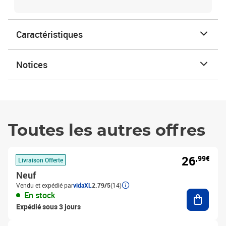
Caractéristiques
Notices
Toutes les autres offres
26
,99€
Livraison Offerte
Neuf
Vendu et expédié par
vidaXL
2.79/5
(14)
Ajouter
En stock
Expédié sous 3 jours