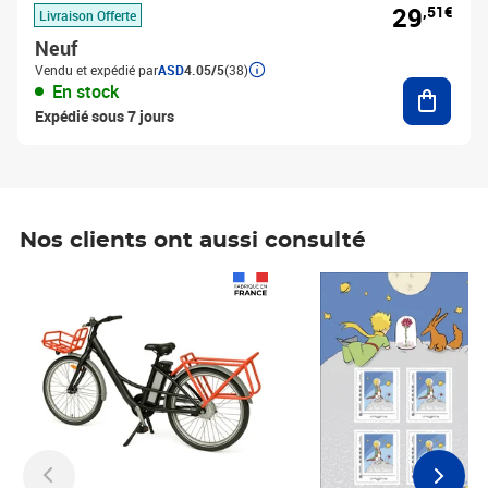
29
,51€
Livraison Offerte
Neuf
Vendu et expédié par
ASD
4.05/5
(38)
Ajouter
En stock
Expédié sous 7 jours
Nos clients ont aussi consulté
Prix 1 490,00€
Prix 7,50€