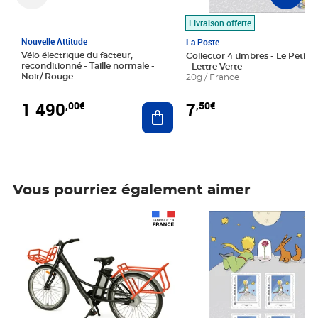
Livraison offerte
Nouvelle Attitude
La Poste
Vélo électrique du facteur,
Collector 4 timbres - Le Petit P
reconditionné - Taille normale -
- Lettre Verte
Noir/ Rouge
20g / France
1 490
7
,00€
,50€
Ajouter au panier
Vous pourriez également aimer
Prix 1 490,00€
Prix 7,50€