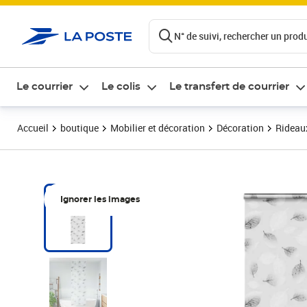
ontenu de la page
N° de suivi, rechercher un produi
Le courrier
Le colis
Le transfert de courrier
Accueil
boutique
Mobilier et décoration
Décoration
Rideaux
Ignorer les images