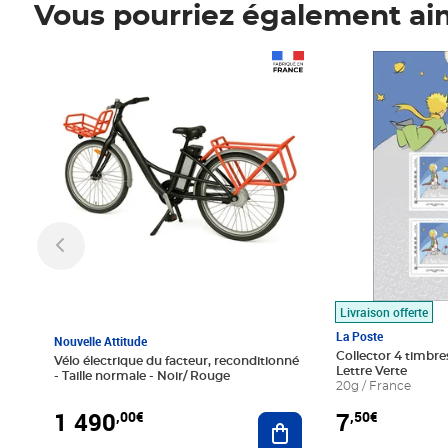
Vous pourriez également ai
Prix 1 490,00€
Prix 7,50€
Livraison offerte
La Poste
Nouvelle Attitude
Collector 4 timbres
Vélo électrique du facteur, reconditionné
Lettre Verte
- Taille normale - Noir/ Rouge
20g / France
1 490
7
,00€
,50€
Ajouter au panier