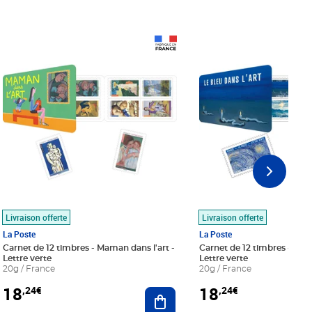
Prix 18,24€
Prix 18,24€
Livraison offerte
Livraison offerte
La Poste
La Poste
Carnet de 12 timbres - Maman dans l'art -
Carnet de 12 timbres - Le bl
Lettre verte
Lettre verte
20g / France
20g / France
18
18
,24€
,24€
r au panier
Ajouter au panier