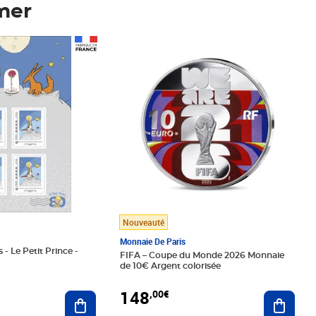
mer
Prix 148,00€
Nouveauté
Monnaie De Paris
 - Le Petit Prince -
FIFA – Coupe du Monde 2026 Monnaie
de 10€ Argent colorisée
148
,00€
Ajouter au panier
Ajoute