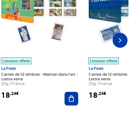
Livraison offerte
Livraison offerte
La Poste
La Poste
Carnet de 12 timbres - Maman dans l'art -
Carnet de 12 timbres - Le bl
Lettre verte
Lettre verte
20g / France
20g / France
18
18
,24€
,24€
r au panier
Ajouter au panier