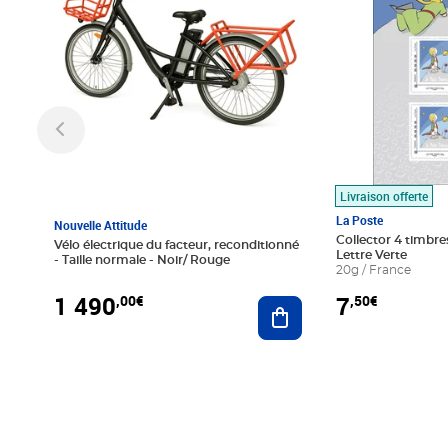
Livraison offerte
La Poste
Nouvelle Attitude
Collector 4 timbres
Vélo électrique du facteur, reconditionné
Lettre Verte
- Taille normale - Noir/ Rouge
20g / France
1 490
7
,00€
,50€
Ajouter au panier