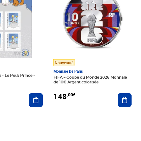
Nouveauté
Monnaie De Paris
 - Le Petit Prince -
FIFA – Coupe du Monde 2026 Monnaie
de 10€ Argent colorisée
148
,00€
Ajouter au panier
Ajoute