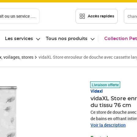
t ou un service ....
Chang
Accès rapides
Les services
Tous nos produits
Collection Pet
, voilages, stores
vidaXL Store enrouleur de douche avec cassette lar
Prix 20,99€
Livraison offerte
Vidaxl
vidaXL Store en
du tissu 76 cm
Ce store de douche avec c
de bains en offrant intim
store de douche est fabri
Voir la description
nettoyer à l'aide d'un c