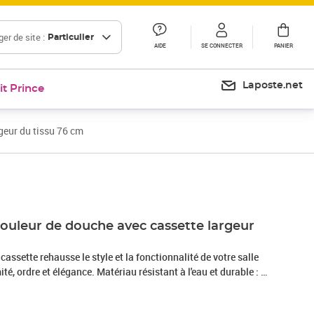
er de site :
Particulier
AIDE
SE CONNECTER
PANIER
Laposte.net
it Prince
geur du tissu 76 cm
Prix 21,03€
Prix 23,44€
rouleur de douche avec cassette largeur
assette rehausse le style et la fonctionnalité de votre salle
ité, ordre et élégance. Matériau résistant à l'eau et durable : le
qué en PEVA, ce qui le rend résistant à l'eau et facile à
hiffon humide ou simplement à l'aide d'une chasse d'eau,