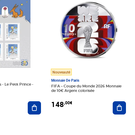
Nouveauté
Monnaie De Paris
 - Le Petit Prince -
FIFA – Coupe du Monde 2026 Monnaie
de 10€ Argent colorisée
148
,00€
Ajouter au panier
Ajoute