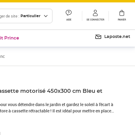
er de site :
Particulier
AIDE
SE CONNECTER
PANIER
Laposte.net
it Prince
anc
cassette motorisé 450x300 cm Bleu et
ur vous détendre dans le jardin et gardez le soleil à l'écart à
store à cassette rétractable ! Il est idéal pour mettre en place
ombragé, sous lequel vous pouvez inviter vos amis et votre
temps chaud et pendant les chaudes journées d'été. Ce store à
compose d'un cadre en aluminium et d'un tissu en polyester de