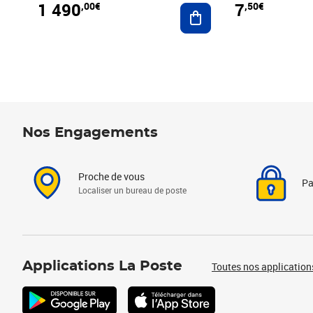
1 490
7
,00€
,50€
Ajouter au panier
Nos Engagements
Proche de vous
Pa
Localiser un bureau de poste
Applications La Poste
Toutes nos application