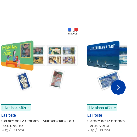
Prix 18,24€
Prix 18,24€
Livraison offerte
Livraison offerte
La Poste
La Poste
Carnet de 12 timbres - Maman dans l'art -
Carnet de 12 timbres - Le bl
Lettre verte
Lettre verte
20g / France
20g / France