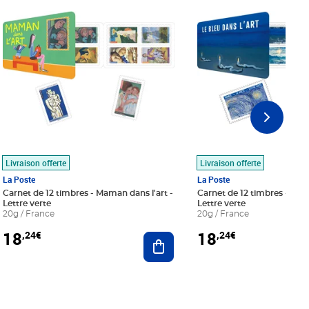
Livraison offerte
Livraison offerte
La Poste
La Poste
Carnet de 12 timbres - Maman dans l'art -
Carnet de 12 timbres - Le bl
Lettre verte
Lettre verte
20g / France
20g / France
18
18
,24€
,24€
r au panier
Ajouter au panier