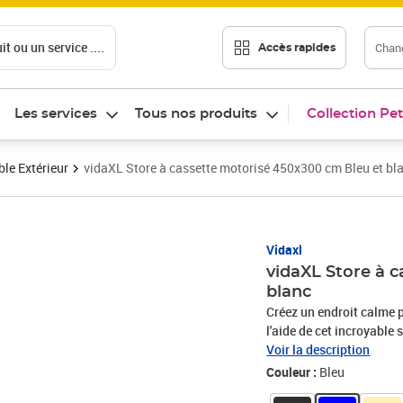
t ou un service ....
Chang
Accès rapides
Les services
Tous nos produits
Collection Pet
le Extérieur
vidaXL Store à cassette motorisé 450x300 cm Bleu et bl
Vidaxl
vidaXL Store à 
blanc
Créez un endroit calme po
l'aide de cet incroyable 
votre propre sanctuaire 
Voir la description
famille, surtout au prin
Couleur :
Bleu
cassette rétractable se 