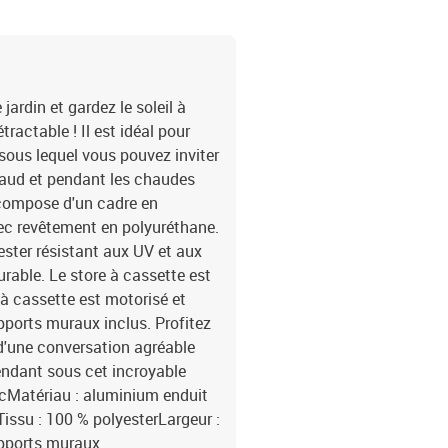
ardin et gardez le soleil à
tractable ! Il est idéal pour
sous lequel vous pouvez inviter
haud et pendant les chaudes
e compose d'un cadre en
vec revêtement en polyuréthane.
ester résistant aux UV et aux
urable. Le store à cassette est
e à cassette est motorisé et
pports muraux inclus. Profitez
 d'une conversation agréable
endant sous cet incroyable
ancMatériau : aluminium enduit
issu : 100 % polyesterLargeur :
pports muraux