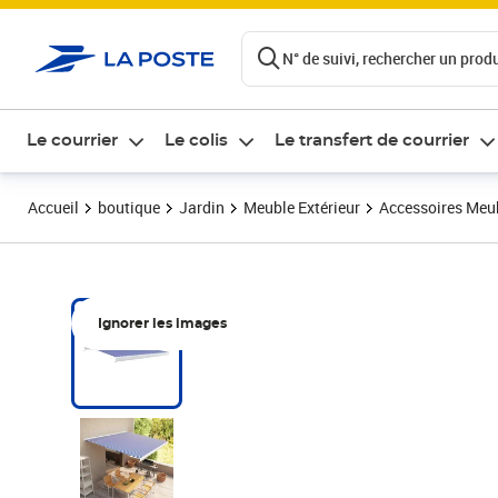
ontenu de la page
N° de suivi, rechercher un produi
Le courrier
Le colis
Le transfert de courrier
Accueil
boutique
Jardin
Meuble Extérieur
Accessoires Meub
Ignorer les images