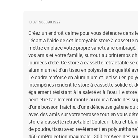
ID 8719883903927
Créez un endroit calme pour vous détendre dans le j
l'écart à l'aide de cet incroyable store à cassette ré
mettre en place votre propre sanctuaire ombragé, 
vos amis et votre famille, surtout au printemps c
journées d'été. Ce store à cassette rétractable s
aluminium et d'un tissu en polyester de qualité a
Le cadre renforcé en aluminium et le tissu en poly
intempéries rendent le store à cassette solide et d
également résistant à la saleté et à l'eau. Le stor
peut être facilement monté au mur à l'aide des su
d'une boisson fraîche, d'une délicieuse gâterie ou
avec des amis sur votre terrasse tout en vous dét
store à cassette rétractable !Couleur : bleu et bl
de poudre, tissu avec revêtement en polyuréthaneT
450 cmProjection maximale : 300 cmAvec des su