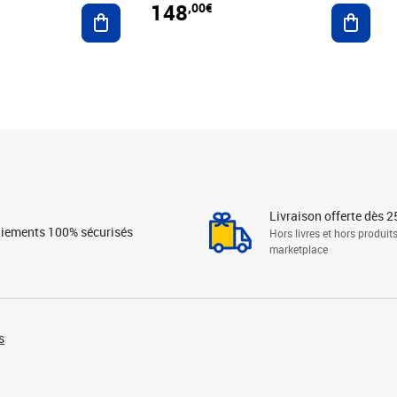
148
,00€
Ajouter au panier
Ajoute
Livraison offerte dès 2
iements 100% sécurisés
Hors livres et hors produit
marketplace
s