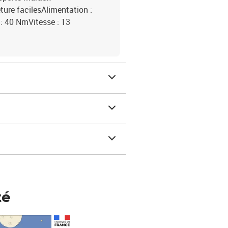
ure facilesAlimentation :
: 40 NmVitesse : 13
té
Prix 148,00€