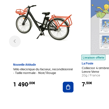
Livraison offerte
La Poste
Nouvelle Attitude
Collector 4 timbres
Vélo électrique du facteur, reconditionné
Lettre Verte
- Taille normale - Noir/ Rouge
20g / France
1 490
7
,00€
,50€
Ajouter au panier