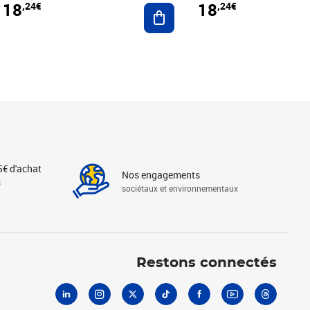
18
18
,24€
,24€
r au panier
Ajouter au panier
5€ d'achat
Nos engagements
s
sociétaux et environnementaux
Linkedin
Instagram
X
Tiktok
Facebook
Youtube
Threads
Restons connectés