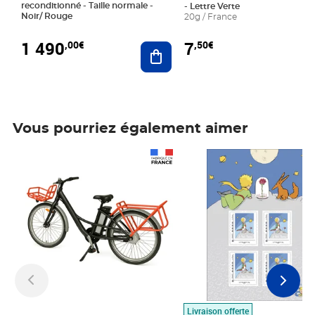
reconditionné - Taille normale -
- Lettre Verte
Noir/ Rouge
20g / France
1 490
7
,00€
,50€
Ajouter au panier
Vous pourriez également aimer
Prix 1 490,00€
Prix 7,50€
Livraison offerte