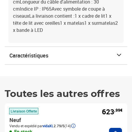
cmLongueur du câble d'alimentation : 30
cmIndice IP : IP65Avec symbole de coupe à
ciseauxLa livraison contient :1 x cadre de lit1 x
tête de lit avec oreilles1 x matelas1 x surmatelas2
x bande à LED
Caractéristiques
Toutes les autres offres
623
,99€
Livraison Offerte
Neuf
Vendu et expédié par
vidaXL
2.79/5
(14)
Ajouter
En stock