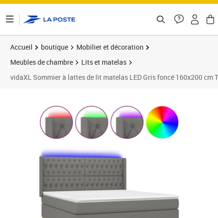
ontenu de la page
Accueil
boutique
Mobilier et décoration
Meubles de chambre
Lits et matelas
vidaXL Sommier à lattes de lit matelas LED Gris foncé 160x200 cm 
Prix barré 687,99 €
Prix 623,89€
Prix 6