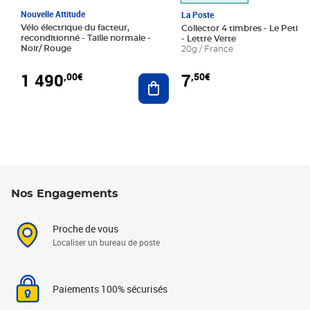
Nouvelle Attitude
La Poste
Vélo électrique du facteur,
Collector 4 timbres - Le Petit P
reconditionné - Taille normale -
- Lettre Verte
Noir/ Rouge
20g / France
1 490
7
,00€
,50€
Ajouter au panier
Nos Engagements
Proche de vous
Localiser un bureau de poste
Paiements 100% sécurisés