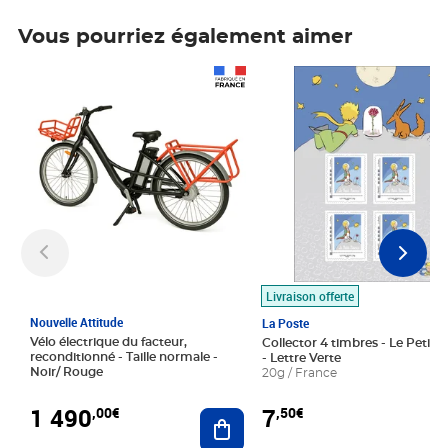
Vous pourriez également aimer
Prix 1 490,00€
Prix 7,50€
Livraison offerte
Nouvelle Attitude
La Poste
Vélo électrique du facteur,
Collector 4 timbres - Le Petit P
reconditionné - Taille normale -
- Lettre Verte
Noir/ Rouge
20g / France
1 490
7
,00€
,50€
Ajouter au panier