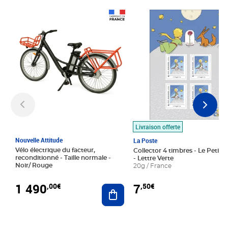
Prix 1 490,00€
Prix 7,50€
Livraison offerte
Nouvelle Attitude
La Poste
Vélo électrique du facteur,
Collector 4 timbres - Le Petit P
reconditionné - Taille normale -
- Lettre Verte
Noir/ Rouge
20g / France
1 490
7
,00€
,50€
Ajouter au panier