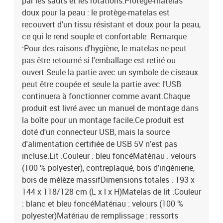
par les sauts et les rotations.Protège-matelas
matelas1 x surmatelas2 x bande à LED
doux pour la peau : le protège-matelas est
recouvert d'un tissu résistant et doux pour la peau,
ce qui le rend souple et confortable. Remarque
:Pour des raisons d'hygiène, le matelas ne peut
pas être retourné si l'emballage est retiré ou
ouvert.Seule la partie avec un symbole de ciseaux
peut être coupée et seule la partie avec l'USB
continuera à fonctionner comme avant.Chaque
produit est livré avec un manuel de montage dans
la boîte pour un montage facile.Ce produit est
doté d'un connecteur USB, mais la source
d'alimentation certifiée de USB 5V n'est pas
incluse.Lit :Couleur : bleu foncéMatériau : velours
(100 % polyester), contreplaqué, bois d'ingénierie,
bois de mélèze massifDimensions totales : 193 x
144 x 118/128 cm (L x l x H)Matelas de lit :Couleur
: blanc et bleu foncéMatériau : velours (100 %
polyester)Matériau de remplissage : ressorts