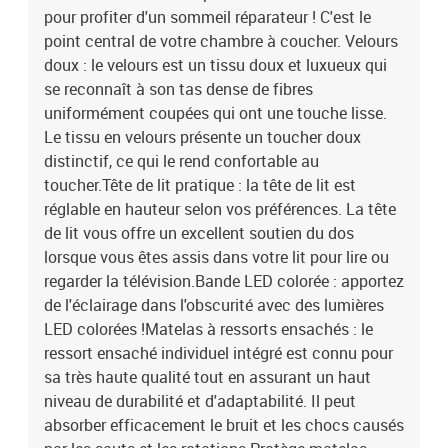
pour profiter d'un sommeil réparateur ! C'est le
les rotations.Protège-matelas doux pour la peau : le protège-
matelas est recouvert d'un tissu résistant et doux pour la peau, ce
point central de votre chambre à coucher. Velours
qui le rend souple et confortable. Remarque :Pour des raisons
doux : le velours est un tissu doux et luxueux qui
d'hygiène, le matelas ne peut pas être retourné si l'emballage est
se reconnaît à son tas dense de fibres
retiré ou ouvert.Seule la partie avec un symbole de ciseaux peut
uniformément coupées qui ont une touche lisse.
être coupée et seule la partie avec l'USB continuera à fonctionner
Le tissu en velours présente un toucher doux
comme avant.Chaque produit est livré avec un manuel de montage
distinctif, ce qui le rend confortable au
dans la boîte pour un montage facile.Ce produit est doté d'un
toucher.Tête de lit pratique : la tête de lit est
connecteur USB, mais la source d'alimentation certifiée de USB 5V
n'est pas incluse.Lit :Couleur : bleu foncéMatériau : velours (100 %
réglable en hauteur selon vos préférences. La tête
polyester), contreplaqué, bois d'ingénierie, bois de mélèze
de lit vous offre un excellent soutien du dos
massifDimensions totales : 193 x 144 x 118/128 cm (L x l x
lorsque vous êtes assis dans votre lit pour lire ou
H)Matelas de lit :Couleur : blanc et bleu foncéMatériau : velours
regarder la télévision.Bande LED colorée : apportez
(100 % polyester)Matériau de remplissage : ressorts ensachés,
de l'éclairage dans l'obscurité avec des lumières
mousseDimensions : 140 x 190 x 20 cm (l x L x H)Surmatelas de lit
LED colorées !Matelas à ressorts ensachés : le
:Couleur : blancMatériau du sur-matelas : tissu (100 %
ressort ensaché individuel intégré est connu pour
polyester)Matériau de remplissage : mousseDimensions : 140 x
190 x 5 cm (l x L x H)Bande LED :Longueur (chacune) : 55
sa très haute qualité tout en assurant un haut
cmTension : c.c. 5 VLongueur du câble USB : 150 cmLongueur du
niveau de durabilité et d'adaptabilité. Il peut
câble d'alimentation : 30 cmIndice IP : IP65Avec symbole de coupe
absorber efficacement le bruit et les chocs causés
à ciseauxLa livraison contient :1 x cadre de lit1 x tête de lit1 x