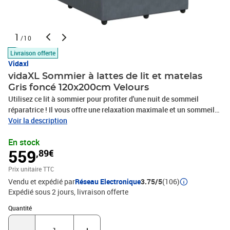
1
/10
Livraison offerte
Vidaxl
vidaXL Sommier à lattes de lit et matelas
Gris foncé 120x200cm Velours
Utilisez ce lit à sommier pour profiter d'une nuit de sommeil
réparatrice ! Il vous offre une relaxation maximale et un sommeil
agréable. Matériau doux et confortable : le tissu en velours
Voir la description
présente une surface douce et lisse qui offre une sensation
En stock
agréable contre la peau, vous apportant chaleur et confort
559
,89€
ultime.Matelas à ressorts ensachés : ce matelas à ressorts
ensachés comporte des ressorts ensachés individuels qui
Prix unitaire TTC
fonctionnent indépendamment pour offrir un soutien personnalisé
Vendu et expédié par
Réseau Electronique
3.75/5
(106)
en réagissant uniquement à la pression exercée dans chaque zone.
Expédié sous 2 jours
livraison offerte
Cette conception empêche « l'enroulement » et réduit le transfert
de mouvement par rapport aux matelas traditionnels à ressorts
Quantité : 1
Quantité
ouverts. Chaque ressort ensaché soutient le corps
individuellement.Lumières LED pour une ambiance agréable : ce lit