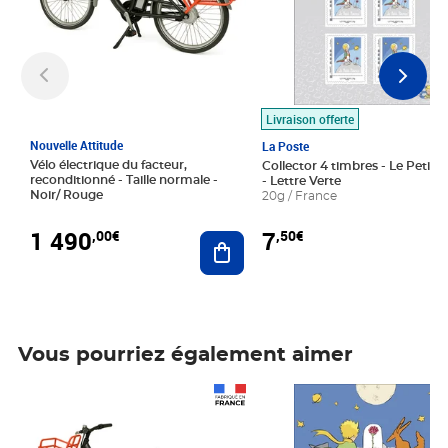
Livraison offerte
Nouvelle Attitude
La Poste
Vélo électrique du facteur,
Collector 4 timbres - Le Petit P
reconditionné - Taille normale -
- Lettre Verte
Noir/ Rouge
20g / France
1 490
7
,00€
,50€
Ajouter au panier
Vous pourriez également aimer
Prix 1 490,00€
Prix 7,50€