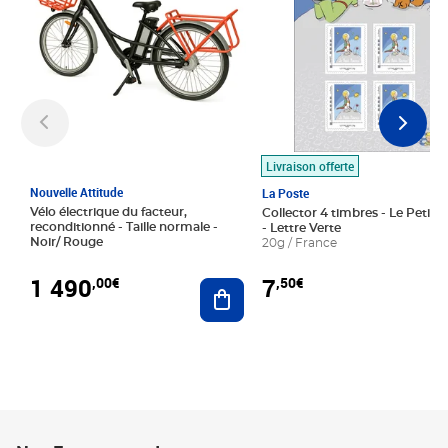
Livraison offerte
Nouvelle Attitude
La Poste
Vélo électrique du facteur,
Collector 4 timbres - Le Petit P
reconditionné - Taille normale -
- Lettre Verte
Noir/ Rouge
20g / France
1 490
7
,00€
,50€
Ajouter au panier