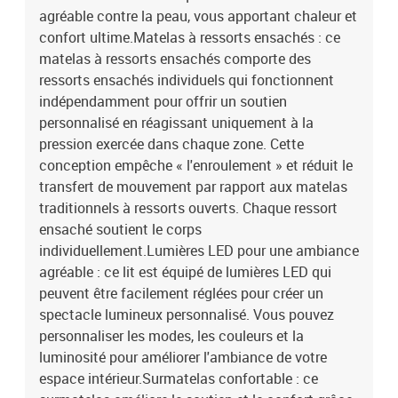
polyester)Matériau de remplissage : mousseDimensions : 120 x
agréable contre la peau, vous apportant chaleur et
200 x 5 cm (l x L x H)Housse amovible et lavableBande LED
confort ultime.Matelas à ressorts ensachés : ce
:Longueur : 55 cmTension : c.c. 5 VLongueur du câble USB : 150
matelas à ressorts ensachés comporte des
cmLongueur du câble d'alimentation : 30 cmIndice IP : IP65Avec
ressorts ensachés individuels qui fonctionnent
symbole de coupe à ciseauxLa livraison contient :1 x cadre de lit1
indépendamment pour offrir un soutien
x tête de lit1 x matelas1 x surmatelas1 x Bande LED
personnalisé en réagissant uniquement à la
pression exercée dans chaque zone. Cette
conception empêche « l'enroulement » et réduit le
transfert de mouvement par rapport aux matelas
traditionnels à ressorts ouverts. Chaque ressort
ensaché soutient le corps
individuellement.Lumières LED pour une ambiance
agréable : ce lit est équipé de lumières LED qui
peuvent être facilement réglées pour créer un
spectacle lumineux personnalisé. Vous pouvez
personnaliser les modes, les couleurs et la
luminosité pour améliorer l'ambiance de votre
espace intérieur.Surmatelas confortable : ce