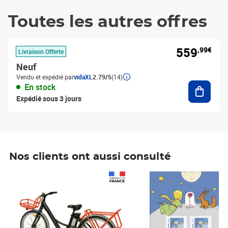
Toutes les autres offres
559
,99€
Livraison Offerte
Neuf
Vendu et expédié par
vidaXL
2.79/5
(14)
Ajouter
En stock
Expédié sous 3 jours
Nos clients ont aussi consulté
Prix 1 490,00€
Prix 7,50€