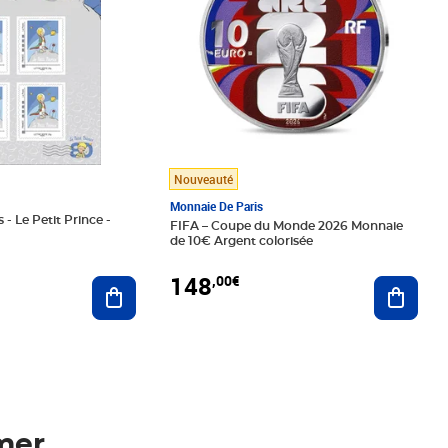
Nouveauté
Monnaie De Paris
 - Le Petit Prince -
FIFA – Coupe du Monde 2026 Monnaie
de 10€ Argent colorisée
148
,00€
Ajouter au panier
Ajoute
mer