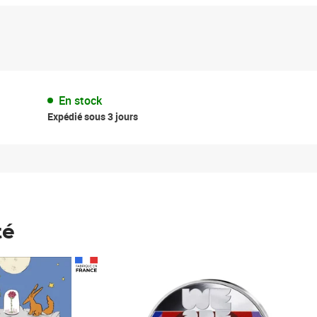
En stock
Expédié sous 3 jours
té
Prix 148,00€