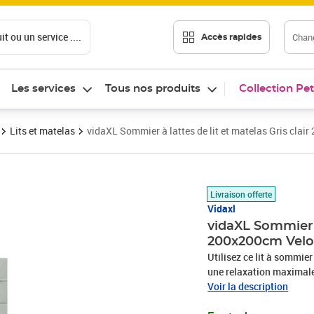
t ou un service ....
Chang
Accès rapides
Les services
Tous nos produits
Collection Pet
Lits et matelas
vidaXL Sommier à lattes de lit et matelas Gris cla
Prix 692,89€
Livraison offerte
Vidaxl
vidaXL Sommier à 
200x200cm Velo
Utilisez ce lit à sommier
une relaxation maximale
tissu en velours présent
Voir la description
contre la peau, vous app