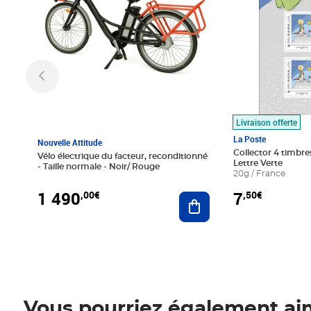
Livraison offerte
La Poste
Nouvelle Attitude
Collector 4 timbres
Vélo électrique du facteur, reconditionné
Lettre Verte
- Taille normale - Noir/ Rouge
20g / France
1 490
7
,00€
,50€
Ajouter au panier
Vous pourriez également ai