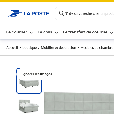
ontenu de la page
N° de suivi, rechercher un produi
Le courrier
Le colis
Le transfert de courrier
Accueil
boutique
Mobilier et décoration
Meubles de chambre
Ignorer les images