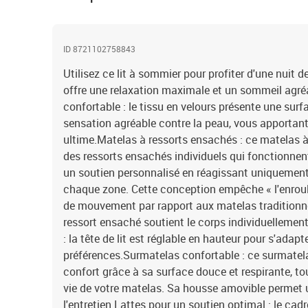
ID 8721102758843
Utilisez ce lit à sommier pour profiter d'une nuit d
offre une relaxation maximale et un sommeil agré
confortable : le tissu en velours présente une surf
sensation agréable contre la peau, vous apportant
ultime.Matelas à ressorts ensachés : ce matelas 
des ressorts ensachés individuels qui fonctionne
un soutien personnalisé en réagissant uniquement
chaque zone. Cette conception empêche « l'enroule
de mouvement par rapport aux matelas traditionne
ressort ensaché soutient le corps individuellement.
: la tête de lit est réglable en hauteur pour s'adapt
préférences.Surmatelas confortable : ce surmatelas
confort grâce à sa surface douce et respirante, to
vie de votre matelas. Sa housse amovible permet un
l'entretien.Lattes pour un soutien optimal : le cadr