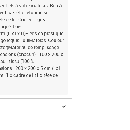
ssentiels à votre matelas. Bon à
eut pas être retourné si
e de lit :Couleur : gris
laqué, bois
m (L x l x H)Pieds en plastique
ge requis : ouiMatelas :Couleur
ester)Matériau de remplissage :
nsions (chacun) : 100 x 200 x
au : tissu (100 %
ions : 200 x 200 x 5 cm (l x L
 :1 x cadre de lit1 x tête de