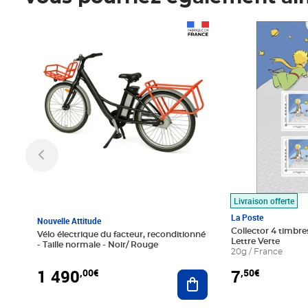
Prix 1 490,00€
Prix 7,50€
Livraison offerte
La Poste
Nouvelle Attitude
Collector 4 timbres
Vélo électrique du facteur, reconditionné
Lettre Verte
- Taille normale - Noir/ Rouge
20g / France
1 490
7
,00€
,50€
Ajouter au panier