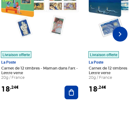
Livraison offerte
Livraison offerte
La Poste
La Poste
Carnet de 12 timbres - Maman dans l'art -
Carnet de 12 timbres - Le bl
Lettre verte
Lettre verte
20g / France
20g / France
18
18
,24€
,24€
r au panier
Ajouter au panier