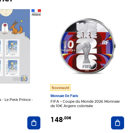
Prix 148,00€
Nouveauté
Monnaie De Paris
 - Le Petit Prince -
FIFA – Coupe du Monde 2026 Monnaie
de 10€ Argent colorisée
148
,00€
Ajouter au panier
Ajoute