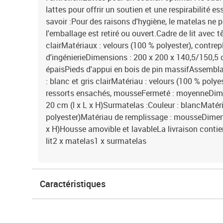
lattes pour offrir un soutien et une respirabilité e
savoir :Pour des raisons d'hygiène, le matelas ne p
l'emballage est retiré ou ouvert.Cadre de lit avec têt
clairMatériaux : velours (100 % polyester), contrep
d'ingénierieDimensions : 200 x 200 x 140,5/150,5 c
épaisPieds d'appui en bois de pin massifAssembla
: blanc et gris clairMatériau : velours (100 % poly
ressorts ensachés, mousseFermeté : moyenneDime
20 cm (l x L x H)Surmatelas :Couleur : blancMatéri
polyester)Matériau de remplissage : mousseDimens
x H)Housse amovible et lavableLa livraison contient
lit2 x matelas1 x surmatelas
Caractéristiques