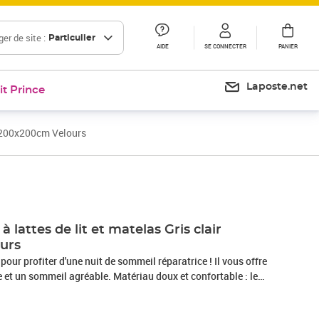
er de site :
Particulier
AIDE
SE CONNECTER
PANIER
Laposte.net
it Prince
ir 200x200cm Velours
Prix 692,99€
lattes de lit et matelas Gris clair
urs
 pour profiter d'une nuit de sommeil réparatrice ! Il vous offre
 et un sommeil agréable. Matériau doux et confortable : le
e une surface douce et lisse qui offre une sensation agréable
ortant chaleur et confort ultime.Matelas à ressorts ensachés