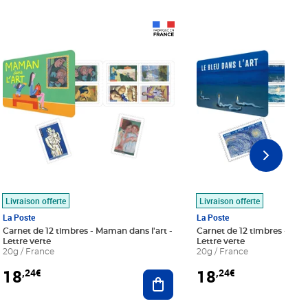
Prix 18,24€
Prix 18,24€
Livraison offerte
Livraison offerte
La Poste
La Poste
Carnet de 12 timbres - Maman dans l'art -
Carnet de 12 timbres - Le bl
Lettre verte
Lettre verte
20g / France
20g / France
18
18
,24€
,24€
r au panier
Ajouter au panier