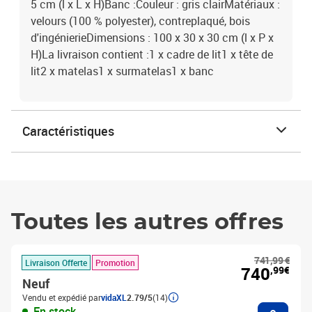
5 cm (l x L x H)Banc :Couleur : gris clairMatériaux :
velours (100 % polyester), contreplaqué, bois
d'ingénierieDimensions : 100 x 30 x 30 cm (l x P x
H)La livraison contient :1 x cadre de lit1 x tête de
lit2 x matelas1 x surmatelas1 x banc
Caractéristiques
Toutes les autres offres
741,99 €
Livraison Offerte
Promotion
740
,99€
Neuf
Vendu et expédié par
vidaXL
2.79/5
(14)
Ajouter
En stock