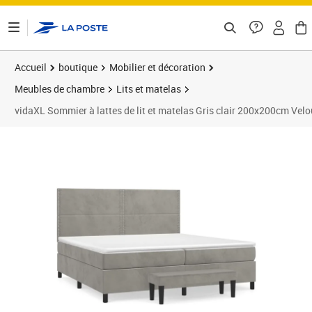
ontenu de la page
Accueil
boutique
Mobilier et décoration
Meubles de chambre
Lits et matelas
vidaXL Sommier à lattes de lit et matelas Gris clair 200x200cm Velo
Prix barré 800,99 €
Prix 740,89€
Prix b
Prix 7