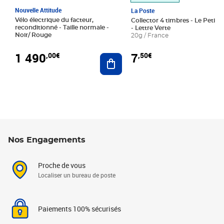
Nouvelle Attitude
La Poste
Vélo électrique du facteur,
Collector 4 timbres - Le Petit P
reconditionné - Taille normale -
- Lettre Verte
Noir/ Rouge
20g / France
1 490
7
,00€
,50€
Ajouter au panier
Nos Engagements
Proche de vous
Localiser un bureau de poste
Paiements 100% sécurisés