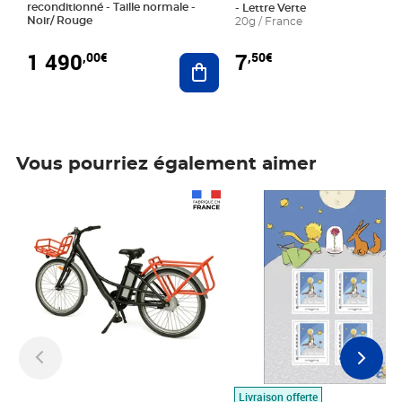
reconditionné - Taille normale -
- Lettre Verte
Noir/ Rouge
20g / France
1 490
7
,00€
,50€
Ajouter au panier
Vous pourriez également aimer
Prix 1 490,00€
Prix 7,50€
Livraison offerte