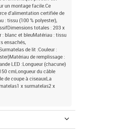
ur un montage facile.Ce
ce d'alimentation certifiée de
u : tissu (100 % polyester),
ssifDimensions totales : 203 x
 : blanc et bleuMatériau : tissu
ts ensachés,
urmatelas de lit :Couleur :
ster)Matériau de remplissage :
Bande LED :Longueur (chacune)
: 150 cmLongueur du câble
le de coupe à ciseauxLa
 x matelas1 x surmatelas2 x