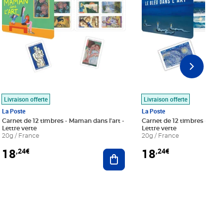
Livraison offerte
Livraison offerte
La Poste
La Poste
Carnet de 12 timbres - Maman dans l'art -
Carnet de 12 timbres - Le bl
Lettre verte
Lettre verte
20g / France
20g / France
18
18
,24€
,24€
r au panier
Ajouter au panier