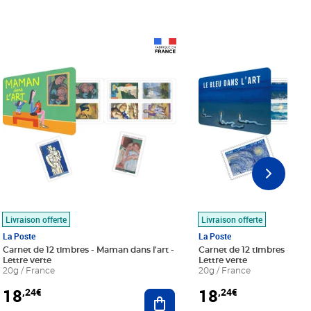
Prix 18,24€
Prix 18,24€
Livraison offerte
Livraison offerte
La Poste
La Poste
Carnet de 12 timbres - Maman dans l'art -
Carnet de 12 timbres - Le bl
Lettre verte
Lettre verte
20g / France
20g / France
18
18
,24€
,24€
r au panier
Ajouter au panier