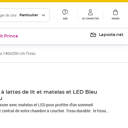
er de site :
Particulier
AIDE
SE CONNECTER
PANIER
Laposte.net
it Prince
leu 140x200 cm Tissu
Prix 576,99€
 lattes de lit et matelas et LED Bleu
u
ssier avec matelas et LED pour profiter d'un sommeil
nt central de votre chambre à coucher. Tissu durable : le tissu
et épuré, et il est respirant et durable.Tête de lit pratique : la
en hauteur selon vos préférences. La tête de lit vous offre un