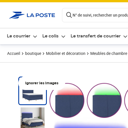
ontenu de la page
N° de suivi, rechercher un produi
Le courrier
Le colis
Le transfert de courrier
Accueil
boutique
Mobilier et décoration
Meubles de chambre
Ignorer les images