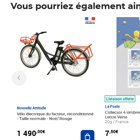
Vous pourriez également ai
Prix 1 490,00€
Prix 7,50€
Livraison offerte
La Poste
Nouvelle Attitude
Collector 4 timbres
Vélo électrique du facteur, reconditionné
Lettre Verte
- Taille normale - Noir/ Rouge
20g / France
1 490
7
,00€
,50€
Ajouter au panier