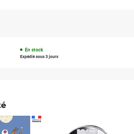
En stock
Expédié sous 3 jours
té
Prix 148,00€