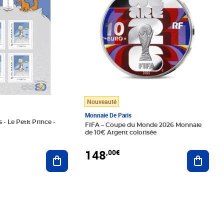
Nouveauté
Monnaie De Paris
 - Le Petit Prince -
FIFA – Coupe du Monde 2026 Monnaie
de 10€ Argent colorisée
148
,00€
Ajouter au panier
Ajoute