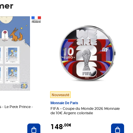
mer
Prix 148,00€
Nouveauté
Monnaie De Paris
 - Le Petit Prince -
FIFA – Coupe du Monde 2026 Monnaie
de 10€ Argent colorisée
148
,00€
Ajouter au panier
Ajoute