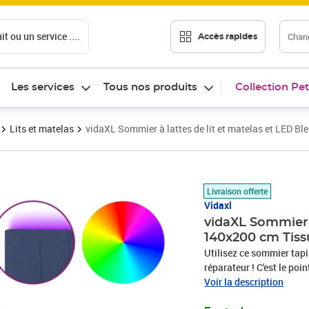
t ou un service ....
Chang
Accès rapides
Les services
Tous nos produits
Collection Pet
Lits et matelas
vidaXL Sommier à lattes de lit et matelas et LED B
Prix 576,89€
Livraison offerte
Vidaxl
vidaXL Sommier à
140x200 cm Tiss
Utilisez ce sommier tapi
réparateur ! C'est le poi
présente un aspect simple 
Voir la description
tête de lit est réglable 