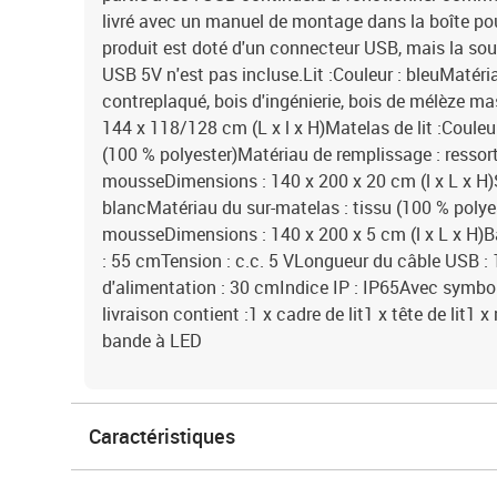
livré avec un manuel de montage dans la boîte po
produit est doté d'un connecteur USB, mais la sour
USB 5V n'est pas incluse.Lit :Couleur : bleuMatéria
contreplaqué, bois d'ingénierie, bois de mélèze ma
144 x 118/128 cm (L x l x H)Matelas de lit :Couleur
(100 % polyester)Matériau de remplissage : ressor
mousseDimensions : 140 x 200 x 20 cm (l x L x H)S
blancMatériau du sur-matelas : tissu (100 % polye
mousseDimensions : 140 x 200 x 5 cm (l x L x H)
: 55 cmTension : c.c. 5 VLongueur du câble USB 
d'alimentation : 30 cmIndice IP : IP65Avec symbo
livraison contient :1 x cadre de lit1 x tête de lit1
bande à LED
Caractéristiques