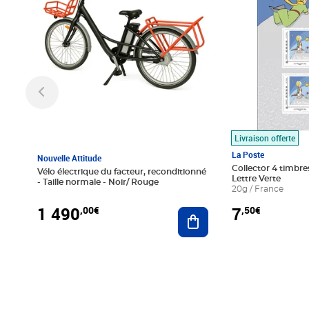
Livraison offerte
La Poste
Nouvelle Attitude
Collector 4 timbres
Vélo électrique du facteur, reconditionné
Lettre Verte
- Taille normale - Noir/ Rouge
20g / France
1 490
7
,00€
,50€
Ajouter au panier