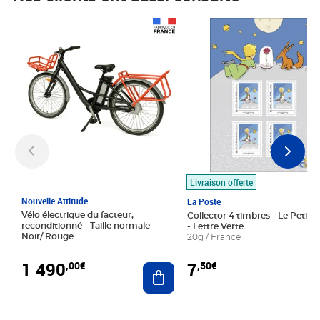
Prix 1 490,00€
Prix 7,50€
Livraison offerte
Nouvelle Attitude
La Poste
Vélo électrique du facteur,
Collector 4 timbres - Le Petit P
reconditionné - Taille normale -
- Lettre Verte
Noir/ Rouge
20g / France
1 490
7
,00€
,50€
Ajouter au panier