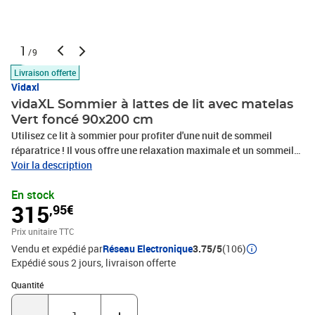
1
/9
Livraison offerte
Vidaxl
vidaXL Sommier à lattes de lit avec matelas
Vert foncé 90x200 cm
Utilisez ce lit à sommier pour profiter d'une nuit de sommeil
réparatrice ! Il vous offre une relaxation maximale et un sommeil
agréable. Velours doux : le velours est un tissu doux et luxueux qui
Voir la description
se reconnaît à son tas dense de fibres uniformément coupées qui
En stock
ont une touche lisse. Le tissu en velours présente un toucher doux
315
,95€
distinctif, ce qui le rend confortable au toucher.Tête de lit pratique
: la tête de lit est réglable en hauteur selon vos préférences. La tête
Prix unitaire TTC
de lit vous offre un excellent soutien du dos lorsque vous êtes
Vendu et expédié par
Réseau Electronique
3.75/5
(106)
assis dans votre lit pour lire ou regarder la télévision.Matelas à
Expédié sous 2 jours
livraison offerte
ressorts ensachés : le ressort ensaché individuel intégré est connu
pour sa très haute qualité tout en assurant un haut niveau de
Quantité : 1
Quantité
durabilité et d'adaptabilité. Il peut absorber efficacement le bruit
et les chocs causés par les sauts et les rotations.Support moyen-