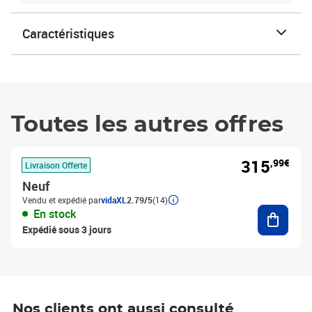
Caractéristiques
Toutes les autres offres
315
,99€
Livraison Offerte
Neuf
Vendu et expédié par
vidaXL
2.79/5
(14)
Ajouter
En stock
Expédié sous 3 jours
Nos clients ont aussi consulté