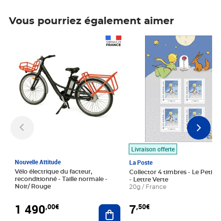
Vous pourriez également aimer
Prix 1 490,00€
Prix 7,50€
Livraison offerte
Nouvelle Attitude
La Poste
Vélo électrique du facteur,
Collector 4 timbres - Le Petit P
reconditionné - Taille normale -
- Lettre Verte
Noir/ Rouge
20g / France
1 490
7
,00€
,50€
Ajouter au panier