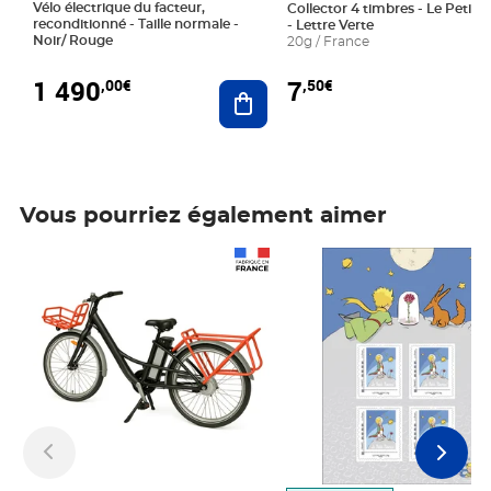
Vélo électrique du facteur,
Collector 4 timbres - Le Petit P
reconditionné - Taille normale -
- Lettre Verte
Noir/ Rouge
20g / France
1 490
7
,00€
,50€
Ajouter au panier
Vous pourriez également aimer
Prix 1 490,00€
Prix 7,50€