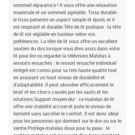
sommeil réparatrice ! Il vous offre une relaxation
doux pour la peau : le protège-matelas est recouvert d'un tissu
résistant et doux pour la peau, ce qui le rend souple et confortable.
maximale et un sommeil agréable. Tissu durable :
Remarque :Pour des raisons d'hygiène, le matelas ne peut pas être
le tissu présente un aspect simple et épuré, et il
retourné si l'emballage est retiré ou ouvert.Chaque produit est livré
est respirant et durable.Tête de lit pratique : la tête
avec un manuel de montage dans la boîte pour un montage
de lit est réglable en hauteur selon vos
facile.Lit :Couleur : taupeMatériaux : tissu (100% polyester), bois
préférences. La tête de lit vous offre un excellent
de mélèze massif, contreplaqué, bois d'ingénierieDimensions : 203
soutien du dos lorsque vous êtes assis dans votre
x 83 x 78/88 cm (L x l x H)Matelas de lit :Couleur : blanc et
lit pour lire ou regarder la télévision.Matelas à
taupeMatériau : tissu (100 % polyester)Matériau de remplissage :
ressorts ensachés, mousseDimensions : 80 x 200 x 20 cm (l x L x
ressorts ensachés : le ressort ensaché individuel
H)Surmatelas de lit :Couleur : blancMatériau du sur-matelas :
intégré est connu pour sa très haute qualité tout
tissu (100 % polyester)Matériau de remplissage :
en assurant un haut niveau de durabilité et
mousseDimensions : 80 x 200 x 5 cm (l x L x H)La livraison
d'adaptabilité. Il peut absorber efficacement le
contient :1 x cadre de lit1 x tête de lit avec oreilles1 x matelas1 x
bruit et les chocs causés par les sauts et les
surmatelas
rotations.Support moyen-dur : ce matelas de lit
offre une stabilité accrue et juste le niveau de
fermeté sans sacrifier le confort. Il est donc idéal
pour les personnes qui dorment sur le dos ou sur le
ventre.Protège-matelas doux pour la peau : le