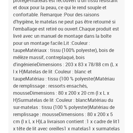
protège-matelas est recouvert d'un tissu résistant
et doux pour la peau, ce qui le rend souple et
confortable. Remarque :Pour des raisons
d'hygiène, le matelas ne peut pas être retourné si
l'emballage est retiré ou ouvert.Chaque produit est
livré avec un manuel de montage dans la boîte
pour un montage facile.Lit :Couleur :
taupeMatériaux : tissu (100% polyester), bois de
mélèze massif, contreplaqué, bois
d'ingénierieDimensions : 203 x 83 x 78/88 cm (L x
l x H)Matelas de lit :Couleur : blanc et
taupeMatériau : tissu (100 % polyester)Matériau
de remplissage : ressorts ensachés,
mousseDimensions : 80 x 200 x 20 cm (l x L x
H)Surmatelas de lit :Couleur : blancMatériau du
sur-matelas : tissu (100 % polyester)Matériau de
remplissage : mousseDimensions : 80 x 200 x 5
cm (l x L x H)La livraison contient :1 x cadre de lit1
x tête de lit avec oreilles1 x matelas1 x surmatelas