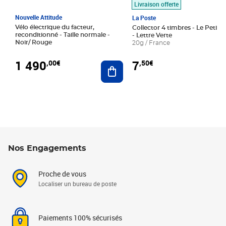
Livraison offerte
Nouvelle Attitude
La Poste
Vélo électrique du facteur,
Collector 4 timbres - Le Petit P
reconditionné - Taille normale -
- Lettre Verte
Noir/ Rouge
20g / France
1 490
7
,00€
,50€
Ajouter au panier
Nos Engagements
Proche de vous
Localiser un bureau de poste
Paiements 100% sécurisés