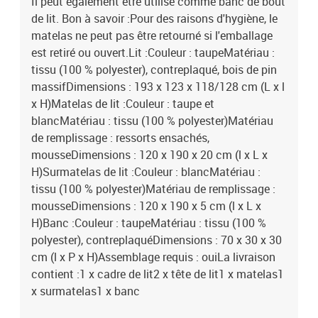
Il peut également être utilisé comme banc de bout
de lit. Bon à savoir :Pour des raisons d'hygiène, le
matelas ne peut pas être retourné si l'emballage
est retiré ou ouvert.Lit :Couleur : taupeMatériau :
tissu (100 % polyester), contreplaqué, bois de pin
massifDimensions : 193 x 123 x 118/128 cm (L x l
x H)Matelas de lit :Couleur : taupe et
blancMatériau : tissu (100 % polyester)Matériau
de remplissage : ressorts ensachés,
mousseDimensions : 120 x 190 x 20 cm (l x L x
H)Surmatelas de lit :Couleur : blancMatériau :
tissu (100 % polyester)Matériau de remplissage :
mousseDimensions : 120 x 190 x 5 cm (l x L x
H)Banc :Couleur : taupeMatériau : tissu (100 %
polyester), contreplaquéDimensions : 70 x 30 x 30
cm (l x P x H)Assemblage requis : ouiLa livraison
contient :1 x cadre de lit2 x tête de lit1 x matelas1
x surmatelas1 x banc