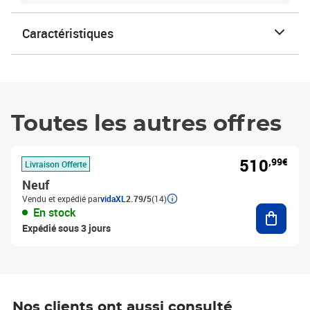
Caractéristiques
Toutes les autres offres
510
,99€
Livraison Offerte
Neuf
Vendu et expédié par
vidaXL
2.79/5
(14)
Ajouter
En stock
Expédié sous 3 jours
Nos clients ont aussi consulté