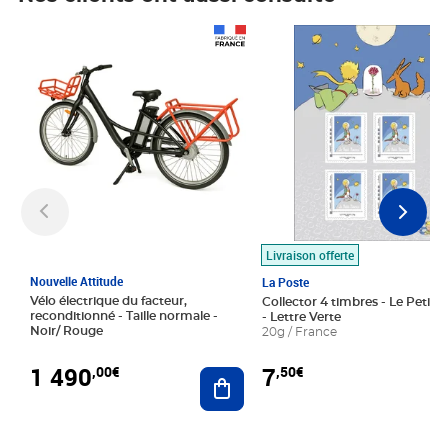
Prix 1 490,00€
Prix 7,50€
Livraison offerte
Nouvelle Attitude
La Poste
Vélo électrique du facteur,
Collector 4 timbres - Le Petit P
reconditionné - Taille normale -
- Lettre Verte
Noir/ Rouge
20g / France
1 490
7
,00€
,50€
Ajouter au panier