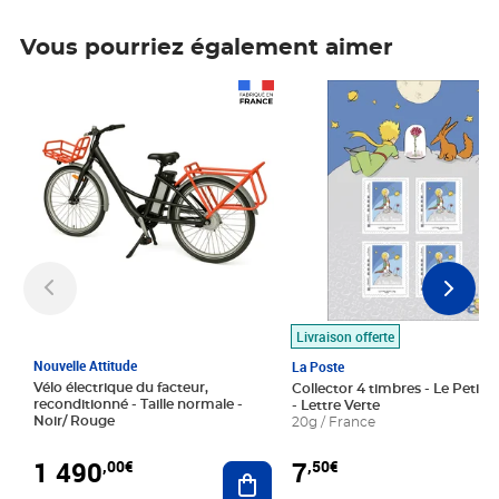
Vous pourriez également aimer
Prix 1 490,00€
Prix 7,50€
Livraison offerte
Nouvelle Attitude
La Poste
Vélo électrique du facteur,
Collector 4 timbres - Le Petit P
reconditionné - Taille normale -
- Lettre Verte
Noir/ Rouge
20g / France
1 490
7
,00€
,50€
Ajouter au panier