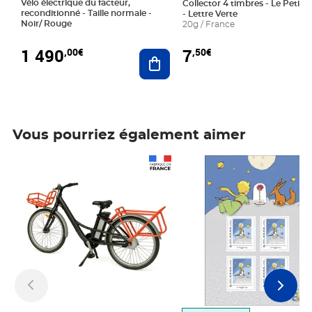
Vélo électrique du facteur,
Collector 4 timbres - Le Petit P
reconditionné - Taille normale -
- Lettre Verte
Noir/ Rouge
20g / France
1 490
7
,00€
,50€
Ajouter au panier
Vous pourriez également aimer
Prix 1 490,00€
Prix 7,50€