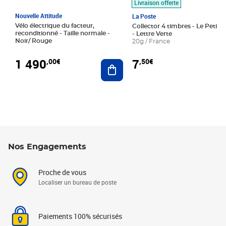
Livraison offerte
Nouvelle Attitude
La Poste
Vélo électrique du facteur,
Collector 4 timbres - Le Petit P
reconditionné - Taille normale -
- Lettre Verte
Noir/ Rouge
20g / France
1 490
7
,00€
,50€
Ajouter au panier
Nos Engagements
Proche de vous
Localiser un bureau de poste
Paiements 100% sécurisés