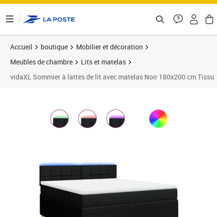
ontenu de la page
Accueil
boutique
Mobilier et décoration
Meubles de chambre
Lits et matelas
vidaXL Sommier à lattes de lit avec matelas Noir 180x200 cm Tissu
Prix 657,89€
Prix 6