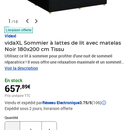
1
/10
Livraison offerte
Vidaxl
vidaXL Sommier à lattes de lit avec matelas
Noir 180x200 cm Tissu
Utilisez ce lit à sommier pour profiter d'une nuit de sommeil
réparatrice ! Il vous offre une relaxation maximale et un sommeil
agréable. Matériau doux et durable : le tissu en polyester allie
Voir la description
douceur, respirabilité et durabilité, vous garantissant un confort et
En stock
une convivialité ultimes.Matelas à ressorts ensachés : ce matelas
657
,89€
à ressorts ensachés comporte des ressorts ensachés individuels
qui fonctionnent indépendamment pour offrir un soutien
Prix unitaire TTC
personnalisé en réagissant uniquement à la pression exercée dans
Vendu et expédié par
Réseau Electronique
3.75/5
(106)
chaque zone. Cette conception empêche « l'enroulement » et réduit
Expédié sous 2 jours
livraison offerte
le transfert de mouvement par rapport aux matelas traditionnels à
ressorts ouverts. Chaque ressort ensaché soutient le corps
Quantité : 1
Quantité
individuellement.Lumières LED pour une ambiance agréable : ce lit
est équipé de lumières LED qui peuvent être facilement réglées