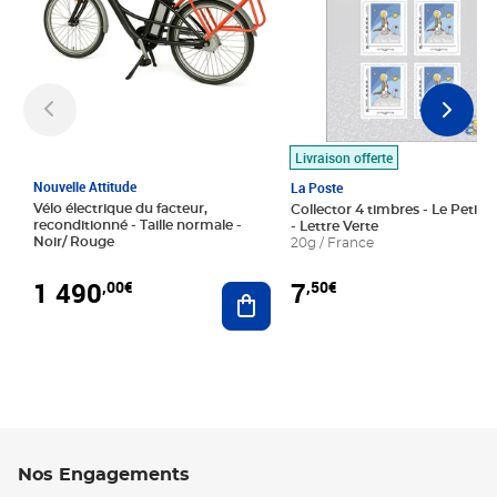
Livraison offerte
Nouvelle Attitude
La Poste
Vélo électrique du facteur,
Collector 4 timbres - Le Petit P
reconditionné - Taille normale -
- Lettre Verte
Noir/ Rouge
20g / France
1 490
7
,00€
,50€
Ajouter au panier
Nos Engagements