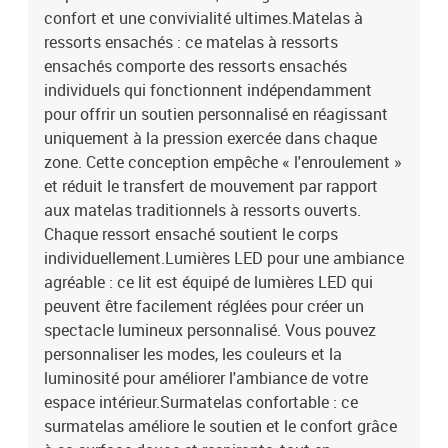
H)Housse amovible et lavableBande LED :Longueur : 55
confort et une convivialité ultimes.Matelas à
cmTension : c.c. 5 VLongueur du câble USB : 150 cmLongueur du
ressorts ensachés : ce matelas à ressorts
câble d'alimentation : 30 cmIndice IP : IP65Avec symbole de coupe
ensachés comporte des ressorts ensachés
à ciseauxLa livraison contient :1 x cadre de lit1 x tête de lit1 x
individuels qui fonctionnent indépendamment
matelas1 x surmatelas2 x bande à LED
pour offrir un soutien personnalisé en réagissant
uniquement à la pression exercée dans chaque
zone. Cette conception empêche « l'enroulement »
et réduit le transfert de mouvement par rapport
aux matelas traditionnels à ressorts ouverts.
Chaque ressort ensaché soutient le corps
individuellement.Lumières LED pour une ambiance
agréable : ce lit est équipé de lumières LED qui
peuvent être facilement réglées pour créer un
spectacle lumineux personnalisé. Vous pouvez
personnaliser les modes, les couleurs et la
luminosité pour améliorer l'ambiance de votre
espace intérieur.Surmatelas confortable : ce
surmatelas améliore le soutien et le confort grâce