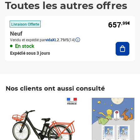
Toutes les autres offres
657
,99€
Livraison Offerte
Neuf
Vendu et expédié par
vidaXL
2.79/5
(14)
Ajouter
En stock
Expédié sous 3 jours
Nos clients ont aussi consulté
Prix 1 490,00€
Prix 7,50€