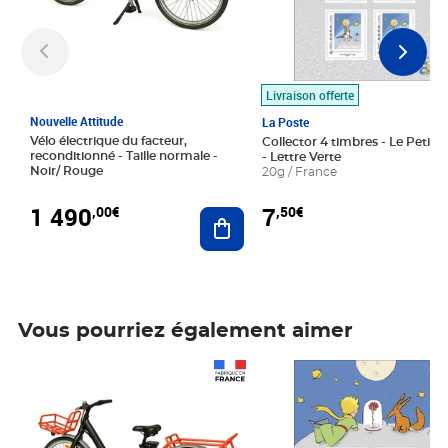
Livraison offerte
Nouvelle Attitude
La Poste
Vélo électrique du facteur,
Collector 4 timbres - Le Petit P
reconditionné - Taille normale -
- Lettre Verte
Noir/ Rouge
20g / France
1 490
7
,00€
,50€
Ajouter au panier
Vous pourriez également aimer
Prix 1 490,00€
Prix 7,50€