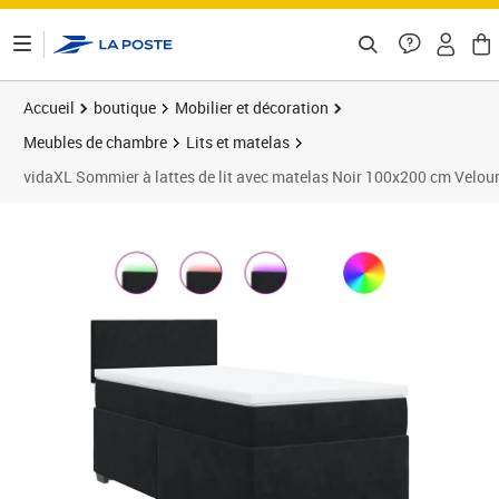
ontenu de la page
Accueil
boutique
Mobilier et décoration
Meubles de chambre
Lits et matelas
vidaXL Sommier à lattes de lit avec matelas Noir 100x200 cm Velou
Prix 419,89€
Prix 4