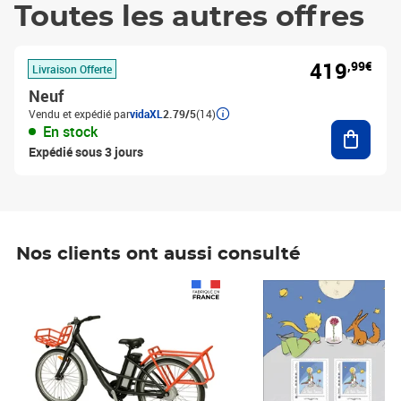
Toutes les autres offres
419
,99€
Livraison Offerte
Neuf
Vendu et expédié par
vidaXL
2.79/5
(14)
Ajouter
En stock
Expédié sous 3 jours
Nos clients ont aussi consulté
Prix 1 490,00€
Prix 7,50€