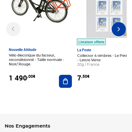
Livraison offerte
Nouvelle Attitude
La Poste
Vélo électrique du facteur,
Collector 4 timbres - Le Petit P
reconditionné - Taille normale -
- Lettre Verte
Noir/ Rouge
20g / France
1 490
7
,00€
,50€
Ajouter au panier
Nos Engagements