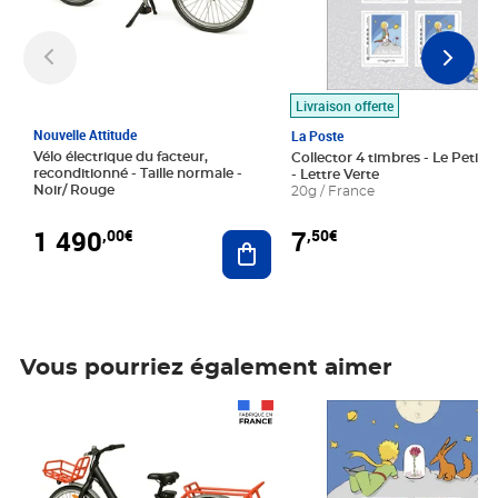
Livraison offerte
Nouvelle Attitude
La Poste
Vélo électrique du facteur,
Collector 4 timbres - Le Petit P
reconditionné - Taille normale -
- Lettre Verte
Noir/ Rouge
20g / France
1 490
7
,00€
,50€
Ajouter au panier
Vous pourriez également aimer
Prix 1 490,00€
Prix 7,50€