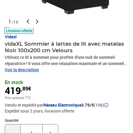
1
/10
Livraison offerte
Vidaxl
vidaXL Sommier à lattes de lit avec matelas
Noir 100x200 cm Velours
Utilisez ce lit à sommier pour profiter d'une nuit de sommeil
réparatrice ! Il vous offre une relaxation maximale et un sommeil
agréable. Matériau doux et confortable : le tissu en velours
Voir la description
présente une surface douce et lisse qui offre une sensation
En stock
agréable contre la peau, vous apportant chaleur et confort
419
,89€
ultime.Matelas à ressorts ensachés : ce matelas à ressorts
ensachés comporte des ressorts ensachés individuels qui
Prix unitaire TTC
fonctionnent indépendamment pour offrir un soutien personnalisé
Vendu et expédié par
Réseau Electronique
3.75/5
(106)
en réagissant uniquement à la pression exercée dans chaque zone.
Expédié sous 2 jours
livraison offerte
Cette conception empêche « l'enroulement » et réduit le transfert
de mouvement par rapport aux matelas traditionnels à ressorts
Quantité : 1
Quantité
ouverts. Chaque ressort ensaché soutient le corps
individuellement.Lumières LED pour une ambiance agréable : ce lit