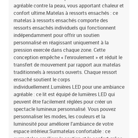
200 x 5 cm (l x L x H)Housse amovible et lavableBande LED
agréable contre la peau, vous apportant chaleur et
:Longueur : 55 cmTension : c.c. 5 VLongueur du câble USB : 150
confort ultime.Matelas à ressorts ensachés : ce
cmLongueur du câble d'alimentation : 30 cmIndice IP : IP65Avec
matelas à ressorts ensachés comporte des
symbole de coupe à ciseauxLa livraison contient :1 x cadre de lit1
ressorts ensachés individuels qui fonctionnent
x tête de lit1 x matelas1 x surmatelas1 x Bande LED
indépendamment pour offrir un soutien
personnalisé en réagissant uniquement à la
pression exercée dans chaque zone. Cette
conception empêche « l'enroulement » et réduit le
transfert de mouvement par rapport aux matelas
traditionnels à ressorts ouverts. Chaque ressort
ensaché soutient le corps
individuellement.Lumières LED pour une ambiance
agréable : ce lit est équipé de lumières LED qui
peuvent être facilement réglées pour créer un
spectacle lumineux personnalisé. Vous pouvez
personnaliser les modes, les couleurs et la
luminosité pour améliorer l'ambiance de votre
espace intérieur.Surmatelas confortable : ce