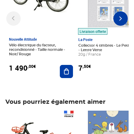
Livraison offerte
Nouvelle Attitude
La Poste
Vélo électrique du facteur,
Collector 4 timbres - Le Petit P
reconditionné - Taille normale -
- Lettre Verte
Noir/ Rouge
20g / France
1 490
7
,00€
,50€
Ajouter au panier
Vous pourriez également aimer
Prix 1 490,00€
Prix 7,50€