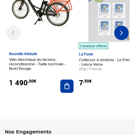
Livraison offerte
Nouvelle Attitude
La Poste
Vélo électrique du facteur,
Collector 4 timbres - Le Petit P
reconditionné - Taille normale -
- Lettre Verte
Noir/ Rouge
20g / France
1 490
7
,00€
,50€
Ajouter au panier
Nos Engagements