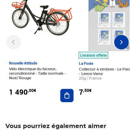
Livraison offerte
Nouvelle Attitude
La Poste
Vélo électrique du facteur,
Collector 4 timbres - Le Petit P
reconditionné - Taille normale -
- Lettre Verte
Noir/ Rouge
20g / France
1 490
7
,00€
,50€
Ajouter au panier
Vous pourriez également aimer