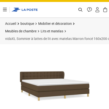
ontenu de la page
Accueil
boutique
Mobilier et décoration
Meubles de chambre
Lits et matelas
vidaXL Sommier à lattes de lit avec matelas Marron foncé 160x200
Prix 577,89€
Prix 5