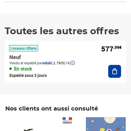
Toutes les autres offres
577
,99€
Livraison Offerte
Neuf
Vendu et expédié par
vidaXL
2.79/5
(14)
Ajouter
En stock
Expédié sous 3 jours
Nos clients ont aussi consulté
Prix 1 490,00€
Prix 7,50€