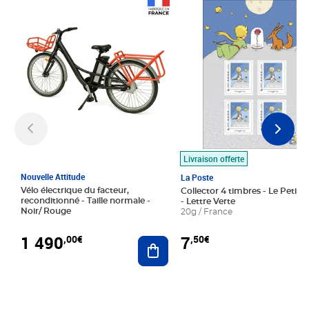
Prix 1 490,00€
Prix 7,50€
Livraison offerte
Nouvelle Attitude
La Poste
Vélo électrique du facteur,
Collector 4 timbres - Le Petit P
reconditionné - Taille normale -
- Lettre Verte
Noir/ Rouge
20g / France
1 490
7
,00€
,50€
Ajouter au panier