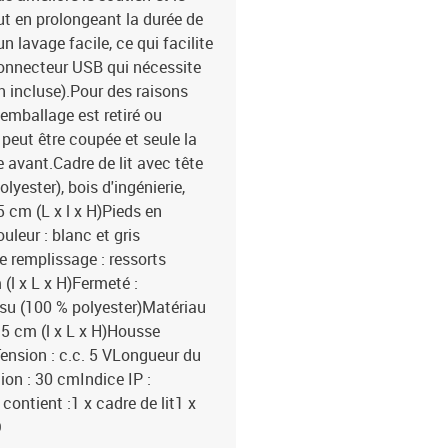
ut en prolongeant la durée de
 lavage facile, ce qui facilite
 connecteur USB qui nécessite
n incluse).Pour des raisons
'emballage est retiré ou
peut être coupée et seule la
avant.Cadre de lit avec tête
olyester), bois d'ingénierie,
 cm (L x l x H)Pieds en
leur : blanc et gris
e remplissage : ressorts
l x L x H)Fermeté :
su (100 % polyester)Matériau
5 cm (l x L x H)Housse
ension : c.c. 5 VLongueur du
on : 30 cmIndice IP :
ontient :1 x cadre de lit1 x
D