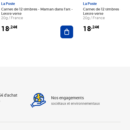
La Poste
La Poste
Carnet de 12 timbres - Maman dans l'art -
Carnet de 12 timbres - Le bl
Lettre verte
Lettre verte
20g / France
20g / France
18
18
,24€
,24€
r au panier
Ajouter au panier
5€ d'achat
Nos engagements
s
sociétaux et environnementaux
Linkedin
Instagram
X
Tiktok
Facebook
Youtube
Threads