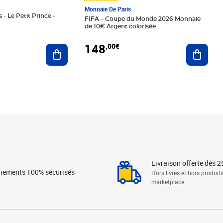
Monnaie De Paris
 - Le Petit Prince -
FIFA – Coupe du Monde 2026 Monnaie
de 10€ Argent colorisée
148
,00€
Ajouter au panier
Ajoute
Livraison offerte dès 2
iements 100% sécurisés
Hors livres et hors produit
marketplace