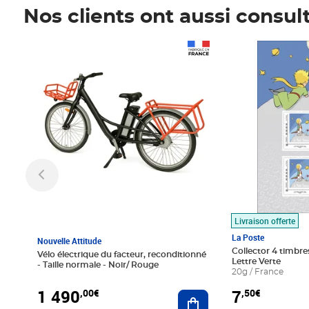
Nos clients ont aussi consul
Prix 1 490,00€
Prix 7,50€
Livraison offerte
La Poste
Nouvelle Attitude
Collector 4 timbres
Vélo électrique du facteur, reconditionné
Lettre Verte
- Taille normale - Noir/ Rouge
20g / France
1 490
7
,00€
,50€
Ajouter au panier