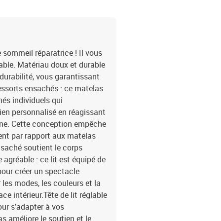
tissu (100 % polyester)
cm (l x L x H)Housse am
VLongueur du câble USB 
IP65Avec symbole de coup
lit1 x matelas1 x surma
e sommeil réparatrice ! Il vous
able. Matériau doux et durable
t durabilité, vous garantissant
ressorts ensachés : ce matelas
és individuels qui
en personnalisé en réagissant
one. Cette conception empêche
ment par rapport aux matelas
nsaché soutient le corps
gréable : ce lit est équipé de
pour créer un spectacle
les modes, les couleurs et la
e intérieur.Tête de lit réglable
pour s'adapter à vos
 améliore le soutien et le