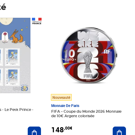
té
Prix 148,00€
Nouveauté
Monnaie De Paris
 - Le Petit Prince -
FIFA – Coupe du Monde 2026 Monnaie
de 10€ Argent colorisée
148
,00€
Ajouter au panier
Ajoute