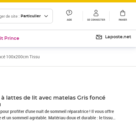
er de site :
Particulier
AIDE
SE CONNECTER
PANIER
Laposte.net
it Prince
foncé 100x200cm Tissu
Prix 463,99€
 lattes de lit avec matelas Gris foncé
u
 pour profiter d'une nuit de sommeil réparatrice ! Il vous offre
et un sommeil agréable. Matériau doux et durable : le tissu
r, respirabilité et durabilité, vous garantissant un confort et
.Matelas à ressorts ensachés : ce matelas à ressorts