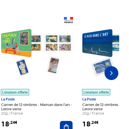
Prix 18,24€
Prix 18,24€
Livraison offerte
Livraison offerte
La Poste
La Poste
Carnet de 12 timbres - Maman dans l'art -
Carnet de 12 timbres - Le bl
Lettre verte
Lettre verte
20g / France
20g / France
18
18
,24€
,24€
r au panier
Ajouter au panier