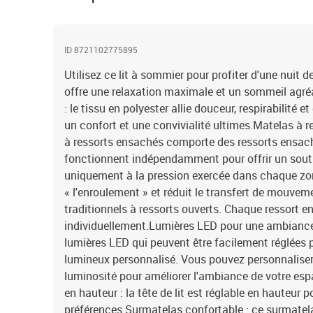
ID 8721102775895
Utilisez ce lit à sommier pour profiter d'une nuit d
offre une relaxation maximale et un sommeil agré
: le tissu en polyester allie douceur, respirabilité e
un confort et une convivialité ultimes.Matelas à 
à ressorts ensachés comporte des ressorts ensach
fonctionnent indépendamment pour offrir un souti
uniquement à la pression exercée dans chaque z
« l'enroulement » et réduit le transfert de mouve
traditionnels à ressorts ouverts. Chaque ressort e
individuellement.Lumières LED pour une ambiance a
lumières LED qui peuvent être facilement réglées 
lumineux personnalisé. Vous pouvez personnaliser 
luminosité pour améliorer l'ambiance de votre espac
en hauteur : la tête de lit est réglable en hauteur 
préférences.Surmatelas confortable : ce surmatelas