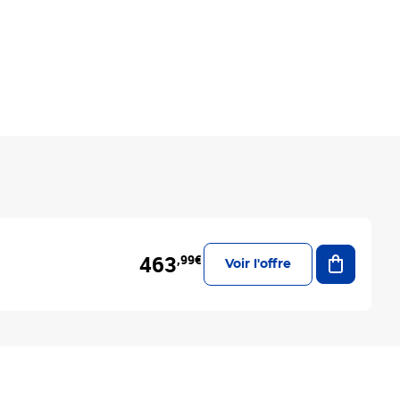
Ajouter a
463
,99€
Voir l'offre