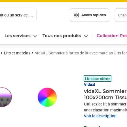
t ou un service ....
Chang
Accès rapides
Les services
Tous nos produits
Collection Pet
Lits et matelas
vidaXL Sommier à lattes de lit avec matelas Gris 
Prix 462,19€
Livraison offerte
Vidaxl
vidaXL Sommier à
100x200cm Tiss
Utilisez ce lit à sommier
une relaxation maximale 
en polyester allie douceu
Voir la description
une convivialité ultimes