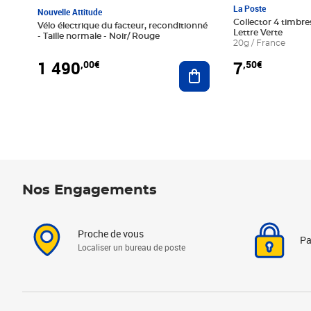
La Poste
Nouvelle Attitude
Collector 4 timbres
Vélo électrique du facteur, reconditionné
Lettre Verte
- Taille normale - Noir/ Rouge
20g / France
1 490
7
,00€
,50€
Ajouter au panier
Nos Engagements
Proche de vous
Pa
Localiser un bureau de poste