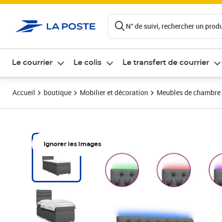
ontenu de la page
N° de suivi, rechercher un produi
Le courrier
Le colis
Le transfert de courrier
Accueil
boutique
Mobilier et décoration
Meubles de chambre
Ignorer les images