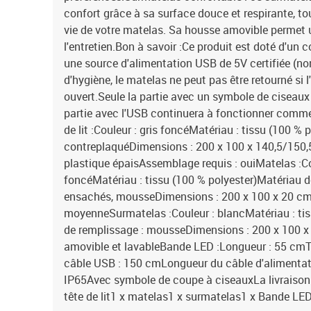
confort grâce à sa surface douce et respirante, to
vie de votre matelas. Sa housse amovible permet un
l'entretien.Bon à savoir :Ce produit est doté d'un
une source d'alimentation USB de 5V certifiée (no
d'hygiène, le matelas ne peut pas être retourné si l
ouvert.Seule la partie avec un symbole de ciseaux 
partie avec l'USB continuera à fonctionner comme 
de lit :Couleur : gris foncéMatériau : tissu (100 % p
contreplaquéDimensions : 200 x 100 x 140,5/150,5
plastique épaisAssemblage requis : ouiMatelas :Cou
foncéMatériau : tissu (100 % polyester)Matériau d
ensachés, mousseDimensions : 200 x 100 x 20 cm (
moyenneSurmatelas :Couleur : blancMatériau : tis
de remplissage : mousseDimensions : 200 x 100 x 
amovible et lavableBande LED :Longueur : 55 cmT
câble USB : 150 cmLongueur du câble d'alimentati
IP65Avec symbole de coupe à ciseauxLa livraison c
tête de lit1 x matelas1 x surmatelas1 x Bande LE