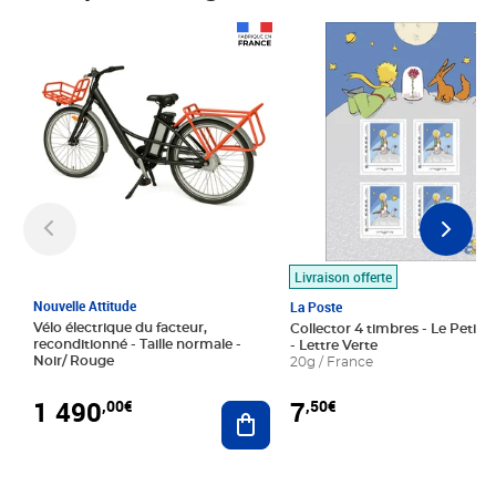
Prix 1 490,00€
Prix 7,50€
Livraison offerte
Nouvelle Attitude
La Poste
Vélo électrique du facteur,
Collector 4 timbres - Le Petit P
reconditionné - Taille normale -
- Lettre Verte
Noir/ Rouge
20g / France
1 490
7
,00€
,50€
Ajouter au panier