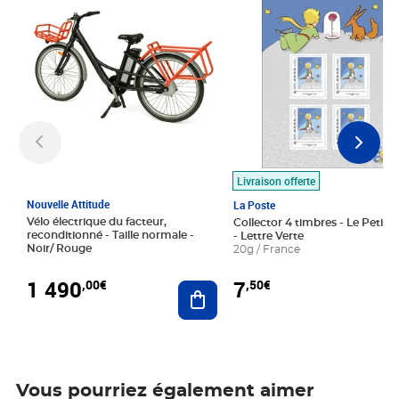
Livraison offerte
Nouvelle Attitude
La Poste
Vélo électrique du facteur,
Collector 4 timbres - Le Petit P
reconditionné - Taille normale -
- Lettre Verte
Noir/ Rouge
20g / France
1 490
7
,00€
,50€
Ajouter au panier
Vous pourriez également aimer