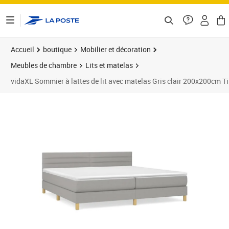
ontenu de la page
Accueil
boutique
Mobilier et décoration
Meubles de chambre
Lits et matelas
vidaXL Sommier à lattes de lit avec matelas Gris clair 200x200cm T
Prix barré 598,99 €
Prix 562,99€
Prix 5