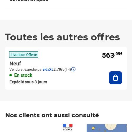
Toutes les autres offres
563
,99€
Livraison Offerte
Neuf
Vendu et expédié par
vidaXL
2.79/5
(14)
Ajouter
En stock
Expédié sous 3 jours
Nos clients ont aussi consulté
Prix 1 490,00€
Prix 7,50€