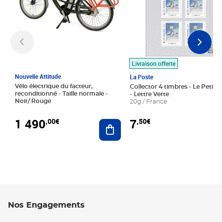
Livraison offerte
Nouvelle Attitude
La Poste
Vélo électrique du facteur,
Collector 4 timbres - Le Petit P
reconditionné - Taille normale -
- Lettre Verte
Noir/ Rouge
20g / France
1 490
7
,00€
,50€
Ajouter au panier
Nos Engagements