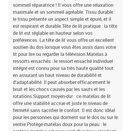
sommeil réparatrice ! Il vous offre une relaxation
doux pour la peau : le protège-matelas est recouvert d'un tissu
résistant et doux pour la peau, ce qui le rend souple et
maximale et un sommeil agréable. Tissu durable :
confortable.Banc multifonctionnel : ce banc peut servir de siège
le tissu présente un aspect simple et épuré, et il
supplémentaire dans votre maison. Il peut également être utilisé
est respirant et durable.Tête de lit pratique : la tête
comme banc de bout de lit. Remarque :Pour des raisons d'hygiène,
de lit est réglable en hauteur selon vos
le matelas ne peut pas être retourné si l'emballage est retiré ou
préférences. La tête de lit vous offre un excellent
ouvert.Chaque produit est livré avec un manuel de montage dans
soutien du dos lorsque vous êtes assis dans votre
la boîte pour un montage facile.Lit :Couleur : CrèmeMatériau :
lit pour lire ou regarder la télévision.Matelas à
tissu (100 % polyester), contreplaqué, bois
d'ingénierieDimensions: 203 x 120 x 118/128 cm (L x l x H)Matelas
ressorts ensachés : le ressort ensaché individuel
de lit :Couleur : crème et blancMatériau : tissu (100 %
intégré est connu pour sa très haute qualité tout
polyester)Matériau de remplissage : ressorts ensachés,
en assurant un haut niveau de durabilité et
mousseDimensions : 120 x 200 x 20 cm (l x L x H)Surmatelas de lit
d'adaptabilité. Il peut absorber efficacement le
:Couleur : blancMatériau : tissu (100 % polyester)Matériau de
bruit et les chocs causés par les sauts et les
remplissage : mousseDimensions : 120 x 200 x 5 cm (l x L x
rotations.Support moyen-dur : ce matelas de lit
H)Banc :Couleur : CrèmeMatériau : tissu (100 % polyester),
offre une stabilité accrue et juste le niveau de
contreplaqué, bois d'ingénierieDimensions : 70 x 30 x 30 cm (l x P x
H)La livraison contient :1 x cadre de lit1 x tête de lit1 x matelas1 x
fermeté sans sacrifier le confort. Il est donc idéal
surmatelas1 x banc
pour les personnes qui dorment sur le dos ou sur le
ventre.Protège-matelas doux pour la peau : le