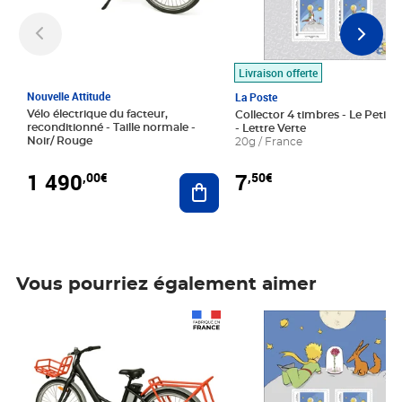
Livraison offerte
Nouvelle Attitude
La Poste
Vélo électrique du facteur,
Collector 4 timbres - Le Petit P
reconditionné - Taille normale -
- Lettre Verte
Noir/ Rouge
20g / France
1 490
7
,00€
,50€
Ajouter au panier
Vous pourriez également aimer
Prix 1 490,00€
Prix 7,50€