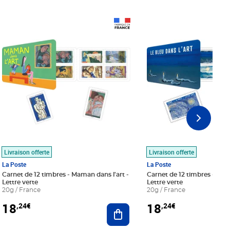
Prix 18,24€
Prix 18,24€
Livraison offerte
Livraison offerte
La Poste
La Poste
Carnet de 12 timbres - Maman dans l'art -
Carnet de 12 timbres - Le bl
Lettre verte
Lettre verte
20g / France
20g / France
18
18
,24€
,24€
r au panier
Ajouter au panier