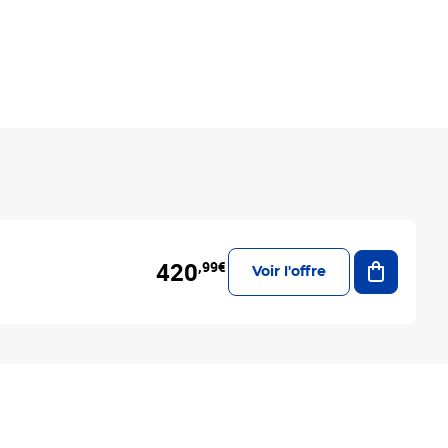
Ajouter a
420
,99€
Voir l'offre