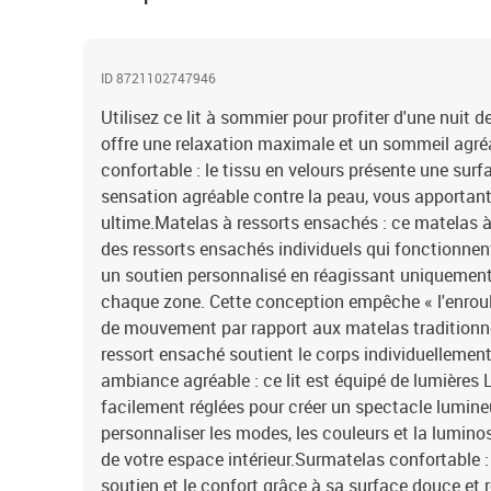
ID 8721102747946
Utilisez ce lit à sommier pour profiter d'une nuit d
offre une relaxation maximale et un sommeil agré
confortable : le tissu en velours présente une surf
sensation agréable contre la peau, vous apportant
ultime.Matelas à ressorts ensachés : ce matelas 
des ressorts ensachés individuels qui fonctionne
un soutien personnalisé en réagissant uniquement
chaque zone. Cette conception empêche « l'enroule
de mouvement par rapport aux matelas traditionne
ressort ensaché soutient le corps individuelleme
ambiance agréable : ce lit est équipé de lumières 
facilement réglées pour créer un spectacle lumin
personnaliser les modes, les couleurs et la lumino
de votre espace intérieur.Surmatelas confortable :
soutien et le confort grâce à sa surface douce et 