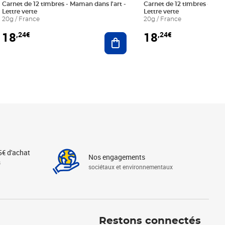
Carnet de 12 timbres - Maman dans l'art -
Carnet de 12 timbres - Le bl
Lettre verte
Lettre verte
20g / France
20g / France
18
18
,24€
,24€
r au panier
Ajouter au panier
5€ d'achat
Nos engagements
s
sociétaux et environnementaux
Linkedin
Instagram
X
Tiktok
Facebook
Youtube
Threads
Restons connectés