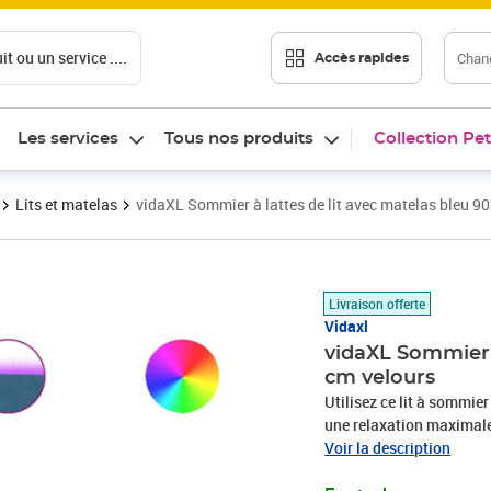
t ou un service ....
Chang
Accès rapides
Les services
Tous nos produits
Collection Pet
Lits et matelas
vidaXL Sommier à lattes de lit avec matelas bleu 9
Prix 420,89€
Livraison offerte
Vidaxl
vidaXL Sommier à
cm velours
Utilisez ce lit à sommier
une relaxation maximale
tissu en velours présent
Voir la description
contre la peau, vous app