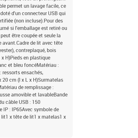
ble permet un lavage facile, ce
est doté d'un connecteur USB qui
tifiée (non incluse).Pour des
rné si l'emballage est retiré ou
peut être coupée et seule la
avant.Cadre de lit avec tête
yester), contreplaqué, bois
l x H)Pieds en plastique
anc et bleu foncéMatériau :
: ressorts ensachés,
 20 cm (l x L x H)Surmatelas
Matériau de remplissage :
ousse amovible et lavableBande
du câble USB : 150
e IP : IP65Avec symbole de
lit1 x tête de lit1 x matelas1 x