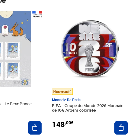
té
Prix 148,00€
Nouveauté
Monnaie De Paris
 - Le Petit Prince -
FIFA – Coupe du Monde 2026 Monnaie
de 10€ Argent colorisée
148
,00€
Ajouter au panier
Ajoute