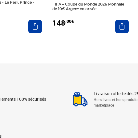
 - Le Petit Prince -
FIFA – Coupe du Monde 2026 Monnaie
de 10€ Argent colorisée
148
,00€
Ajouter au panier
Ajoute
Livraison offerte dès 2
iements 100% sécurisés
Hors livres et hors produit
marketplace
s