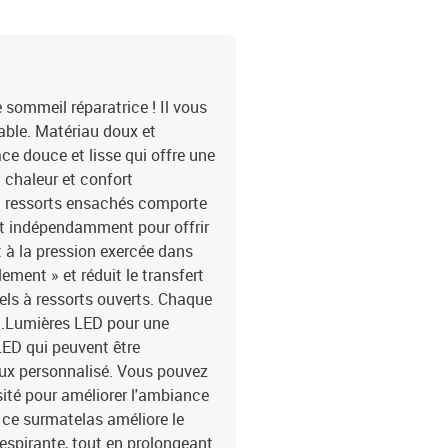
: 90 x 190 x 5 cm (l x L
cmTension : c.c. 5 VLo
d'alimentation : 30 cmI
contient :1 x cadre de l
e sommeil réparatrice ! Il vous
able. Matériau doux et
ace douce et lisse qui offre une
 chaleur et confort
à ressorts ensachés comporte
nt indépendamment pour offrir
 à la pression exercée dans
ment » et réduit le transfert
ls à ressorts ouverts. Chaque
nt.Lumières LED pour une
LED qui peuvent être
eux personnalisé. Vous pouvez
sité pour améliorer l'ambiance
 ce surmatelas améliore le
respirante, tout en prolongeant