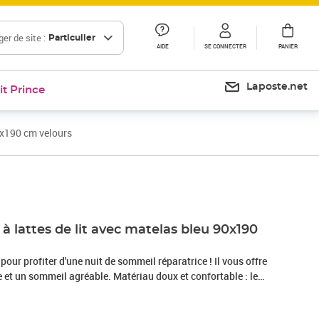
er de site :
Particulier
AIDE
SE CONNECTER
PANIER
Laposte.net
it Prince
0x190 cm velours
Prix 420,99€
 lattes de lit avec matelas bleu 90x190
 pour profiter d'une nuit de sommeil réparatrice ! Il vous offre
 et un sommeil agréable. Matériau doux et confortable : le
e une surface douce et lisse qui offre une sensation agréable
ortant chaleur et confort ultime.Matelas à ressorts ensachés