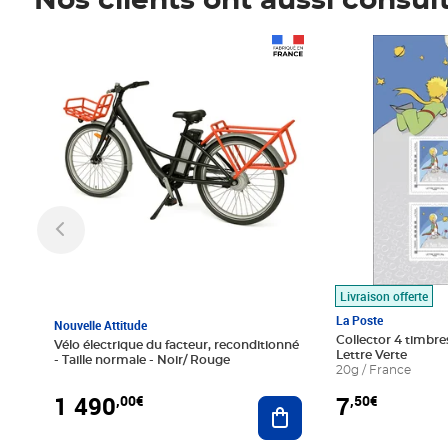
Nos clients ont aussi consul
Prix 1 490,00€
Prix 7,50€
Livraison offerte
La Poste
Nouvelle Attitude
Collector 4 timbres
Vélo électrique du facteur, reconditionné
Lettre Verte
- Taille normale - Noir/ Rouge
20g / France
1 490
7
,00€
,50€
Ajouter au panier