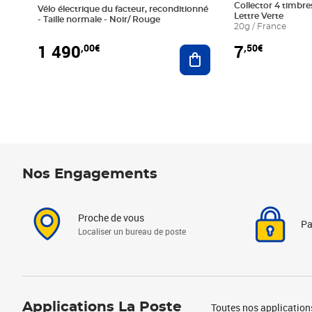
Collector 4 timbres
Vélo électrique du facteur, reconditionné
Lettre Verte
- Taille normale - Noir/ Rouge
20g / France
1 490
7
,00€
,50€
Ajouter au panier
Nos Engagements
Proche de vous
Pa
Localiser un bureau de poste
Applications La Poste
Toutes nos application