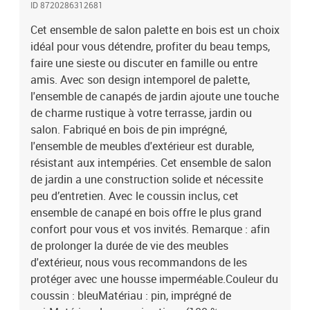
ID 8720286312681
60 x 60 x 25 cm (l x P x H)Dimensions du canapé de milieu/d'angle
(chacun) : 110 x 65 x 55 cm (l x P x H)Hauteur du siège à partir du
Cet ensemble de salon palette en bois est un choix
sol : 25 cmÉpaisseur du coussin : 10 cmL'accoudoir peut être
idéal pour vous détendre, profiter du beau temps,
assemblé à gauche et à droiteL'article convient aussi bien à
faire une sieste ou discuter en famille ou entre
l'extérieur qu'à l'intérieurL'assemblage est requisLa livraison
amis. Avec son design intemporel de palette,
contient :1 x table2 x canapé central1 x canapé d'angle2 x repose-
l'ensemble de canapés de jardin ajoute une touche
pied5 x coussin de siège3 x coussin de dossier1 x coussin latéral
de charme rustique à votre terrasse, jardin ou
salon. Fabriqué en bois de pin imprégné,
l'ensemble de meubles d'extérieur est durable,
résistant aux intempéries. Cet ensemble de salon
de jardin a une construction solide et nécessite
peu d’entretien. Avec le coussin inclus, cet
ensemble de canapé en bois offre le plus grand
confort pour vous et vos invités. Remarque : afin
de prolonger la durée de vie des meubles
d'extérieur, nous vous recommandons de les
protéger avec une housse imperméable.Couleur du
coussin : bleuMatériau : pin, imprégné de