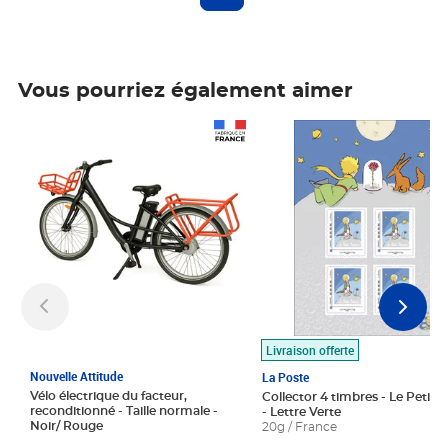
Vous pourriez également aimer
Prix 1 490,00€
Prix 7,50€
Livraison offerte
Nouvelle Attitude
La Poste
Vélo électrique du facteur,
Collector 4 timbres - Le Petit P
reconditionné - Taille normale -
- Lettre Verte
Noir/ Rouge
20g / France