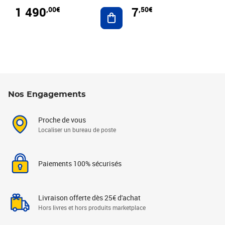
1 490
7
,00€
,50€
Ajouter au panier
Nos Engagements
Proche de vous
Localiser un bureau de poste
Paiements 100% sécurisés
Livraison offerte dès 25€ d'achat
Hors livres et hors produits marketplace