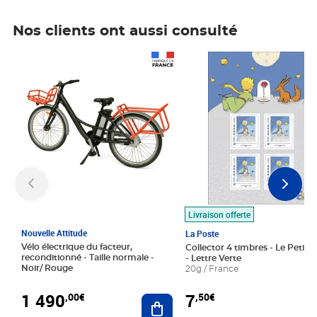
Nos clients ont aussi consulté
Prix 1 490,00€
Prix 7,50€
Livraison offerte
Nouvelle Attitude
La Poste
Vélo électrique du facteur,
Collector 4 timbres - Le Petit P
reconditionné - Taille normale -
- Lettre Verte
Noir/ Rouge
20g / France
1 490
7
,00€
,50€
Ajouter au panier