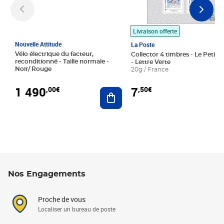
Livraison offerte
Nouvelle Attitude
La Poste
Vélo électrique du facteur,
Collector 4 timbres - Le Petit P
reconditionné - Taille normale -
- Lettre Verte
Noir/ Rouge
20g / France
1 490
7
,00€
,50€
Ajouter au panier
Nos Engagements
Proche de vous
Localiser un bureau de poste