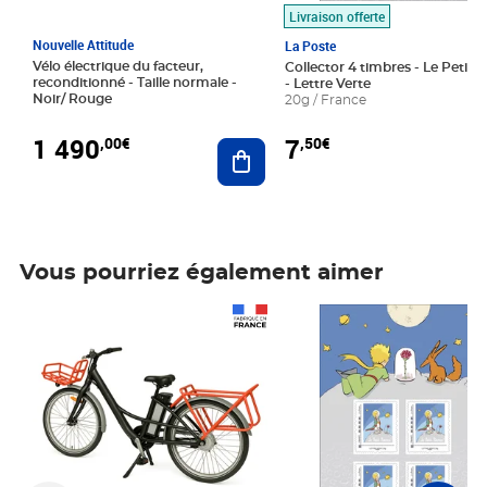
Livraison offerte
Nouvelle Attitude
La Poste
Vélo électrique du facteur,
Collector 4 timbres - Le Petit P
reconditionné - Taille normale -
- Lettre Verte
Noir/ Rouge
20g / France
1 490
7
,00€
,50€
Ajouter au panier
Vous pourriez également aimer
Prix 1 490,00€
Prix 7,50€