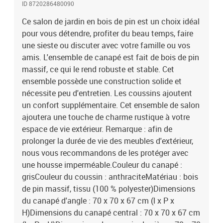
ID 8720286480090
é)Dimensions du coussin de dossier : 70 x 40 x 8 cm (L x l x
é)Capacité de charge maximale (par siège) : 110 kgL'assemblage
Ce salon de jardin en bois de pin est un choix idéal
est requisLa livraison contient :3 x canapé d'angle6 x canapé
pour vous détendre, profiter du beau temps, faire
central9 x coussin de siège12 x coussin de dossier
une sieste ou discuter avec votre famille ou vos
amis. L'ensemble de canapé est fait de bois de pin
massif, ce qui le rend robuste et stable. Cet
ensemble possède une construction solide et
nécessite peu d'entretien. Les coussins ajoutent
un confort supplémentaire. Cet ensemble de salon
ajoutera une touche de charme rustique à votre
espace de vie extérieur. Remarque : afin de
prolonger la durée de vie des meubles d'extérieur,
nous vous recommandons de les protéger avec
une housse imperméable.Couleur du canapé :
grisCouleur du coussin : anthraciteMatériau : bois
de pin massif, tissu (100 % polyester)Dimensions
du canapé d'angle : 70 x 70 x 67 cm (l x P x
H)Dimensions du canapé central : 70 x 70 x 67 cm