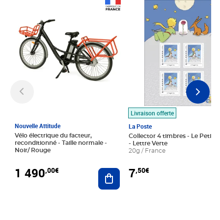
Prix 1 490,00€
Prix 7,50€
Livraison offerte
Nouvelle Attitude
La Poste
Vélo électrique du facteur,
Collector 4 timbres - Le Petit P
reconditionné - Taille normale -
- Lettre Verte
Noir/ Rouge
20g / France
1 490
7
,00€
,50€
Ajouter au panier