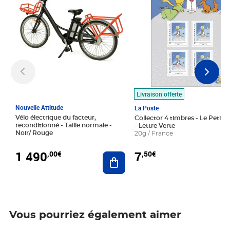
Livraison offerte
Nouvelle Attitude
La Poste
Vélo électrique du facteur,
Collector 4 timbres - Le Petit P
reconditionné - Taille normale -
- Lettre Verte
Noir/ Rouge
20g / France
1 490
7
,00€
,50€
Ajouter au panier
Vous pourriez également aimer