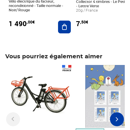
Vélo électrique du facteur,
Collector 4 timbres - Le Petit P
reconditionné - Taille normale -
- Lettre Verte
Noir/ Rouge
20g / France
1 490
7
,00€
,50€
Ajouter au panier
Vous pourriez également aimer
Prix 1 490,00€
Prix 7,50€