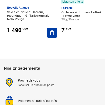
Livraison offerte
Nouvelle Attitude
La Poste
Vélo électrique du facteur,
Collector 4 timbres - Le Petit P
reconditionné - Taille normale -
- Lettre Verte
Noir/ Rouge
20g / France
1 490
7
,00€
,50€
Ajouter au panier
Nos Engagements
Proche de vous
Localiser un bureau de poste
Paiements 100% sécurisés