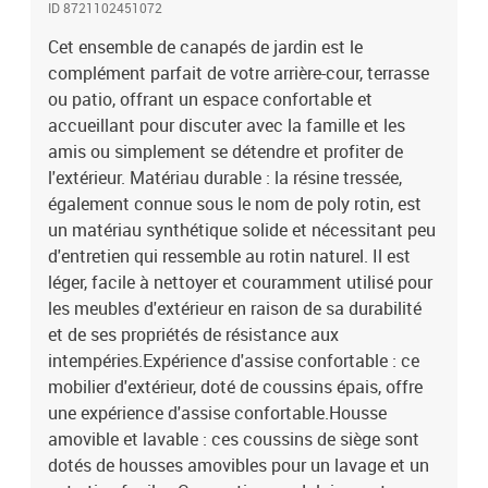
ID 8721102451072
d'extérieur a une conception modulaire, ce qui le rend
complètement flexible et facile à déplacer, afin que vous puissiez
Cet ensemble de canapés de jardin est le
créer un agencement de meubles d'extérieur personnalisé. Bon à
complément parfait de votre arrière-cour, terrasse
savoir :Pour que vos meubles d'extérieur restent beaux, nous vous
ou patio, offrant un espace confortable et
recommandons de les protéger avec une housse
accueillant pour discuter avec la famille et les
imperméable.Capacité de charge maximale (par siège) : 110
amis ou simplement se détendre et profiter de
kgRésistance aux UVPieds en boisAssemblage requis : ouiSiège
l'extérieur. Matériau durable : la résine tressée,
d'angle :Couleur : grisMatériau : résine tressée, acier enduit de
également connue sous le nom de poly rotin, est
poudre, bois d'acacia massif avec finition à l'huile
naturelleDimensions : 63,5 x 63,5 x 62 cm (l x P x H)Dimensions du
un matériau synthétique solide et nécessitant peu
siège : 56 x 56 cm (l x P)Hauteur du siège à partir du sol (sans
d'entretien qui ressemble au rotin naturel. Il est
coussin) : 32 cmSiège central :Couleur : grisMatériau : résine
léger, facile à nettoyer et couramment utilisé pour
tressée, acier enduit de poudre, bois d'acacia massif avec finition à
les meubles d'extérieur en raison de sa durabilité
l'huile naturelleDimensions : 63,5 x 63,5 x 62 cm (l x P x H)Taille du
et de ses propriétés de résistance aux
siège : 63 x 56 cm (l x P)Hauteur du siège à partir du sol (sans
intempéries.Expérience d'assise confortable : ce
coussin) : 32 cmCoussin :Couleur : gris foncéMatériau de la
mobilier d'extérieur, doté de coussins épais, offre
couverture : tissu (100 % polyester)Matériau de remplissage du
coussin de siège : mousseMatériau de remplissage du coussin de
une expérience d'assise confortable.Housse
dossier : fibre de cotonDimensions du coussin d’assise (angle) :
amovible et lavable : ces coussins de siège sont
56,5 x 56,5 x 3 cm (l x P x é)Dimensions du coussin d’assise (angle)
dotés de housses amovibles pour un lavage et un
: 63,5 x 56,5 x 3 cm (l x P x é)Dimensions du coussin de dossier