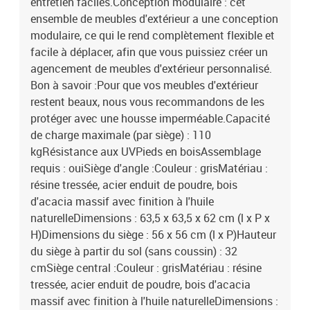
entretien faciles.Conception modulaire : cet
(angle) : 52 x 35 x 10 cm (L x l x é)Dimensions du coussin de
ensemble de meubles d'extérieur a une conception
dossier (angle) : 63,5 x 35 x 10 cm (L x l x é)La livraison contient :5
modulaire, ce qui le rend complètement flexible et
x siège d’angle3 x siège central13 x coussin de dossier8 x coussin
facile à déplacer, afin que vous puissiez créer un
d'assise avec housse amovible et lavable
agencement de meubles d'extérieur personnalisé.
Bon à savoir :Pour que vos meubles d'extérieur
restent beaux, nous vous recommandons de les
protéger avec une housse imperméable.Capacité
de charge maximale (par siège) : 110
kgRésistance aux UVPieds en boisAssemblage
requis : ouiSiège d'angle :Couleur : grisMatériau :
résine tressée, acier enduit de poudre, bois
d'acacia massif avec finition à l'huile
naturelleDimensions : 63,5 x 63,5 x 62 cm (l x P x
H)Dimensions du siège : 56 x 56 cm (l x P)Hauteur
du siège à partir du sol (sans coussin) : 32
cmSiège central :Couleur : grisMatériau : résine
tressée, acier enduit de poudre, bois d'acacia
massif avec finition à l'huile naturelleDimensions :