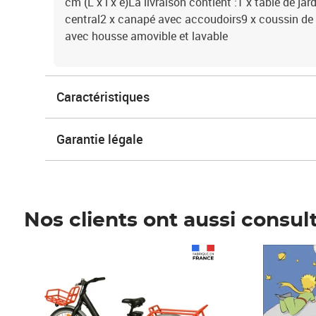
cm (L x l x é)La livraison contient :1 x table de jar
central2 x canapé avec accoudoirs9 x coussin de 
avec housse amovible et lavable
Caractéristiques
Garantie légale
Nos clients ont aussi consul
Prix 1 490,00€
Prix 7,50€