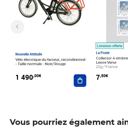
Livraison offerte
La Poste
Nouvelle Attitude
Collector 4 timbres
Vélo électrique du facteur, reconditionné
Lettre Verte
- Taille normale - Noir/ Rouge
20g / France
1 490
7
,00€
,50€
Ajouter au panier
Vous pourriez également ai