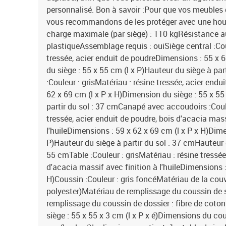
personnalisé. Bon à savoir :Pour que vos meubles 
vous recommandons de les protéger avec une ho
charge maximale (par siège) : 110 kgRésistance a
plastiqueAssemblage requis : ouiSiège central :Cou
tressée, acier enduit de poudreDimensions : 55 x 
du siège : 55 x 55 cm (l x P)Hauteur du siège à par
:Couleur : grisMatériau : résine tressée, acier end
62 x 69 cm (l x P x H)Dimension du siège : 55 x 55
partir du sol : 37 cmCanapé avec accoudoirs :Coule
tressée, acier enduit de poudre, bois d'acacia mass
l'huileDimensions : 59 x 62 x 69 cm (l x P x H)Dime
P)Hauteur du siège à partir du sol : 37 cmHauteur 
55 cmTable :Couleur : grisMatériau : résine tressée
d'acacia massif avec finition à l'huileDimensions :
H)Coussin :Couleur : gris foncéMatériau de la couv
polyester)Matériau de remplissage du coussin de
remplissage du coussin de dossier : fibre de cot
siège : 55 x 55 x 3 cm (l x P x é)Dimensions du cou