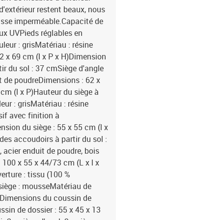
d'extérieur restent beaux, nous
usse imperméable.Capacité de
ux UVPieds réglables en
leur : grisMatériau : résine
62 x 69 cm (l x P x H)Dimension
tir du sol : 37 cmSiège d'angle
uit de poudreDimensions : 62 x
 cm (l x P)Hauteur du siège à
ur : grisMatériau : résine
if avec finition à
nsion du siège : 55 x 55 cm (l x
des accoudoirs à partir du sol :
, acier enduit de poudre, bois
 100 x 55 x 44/73 cm (L x l x
erture : tissu (100 %
 siège : mousseMatériau de
onDimensions du coussin de
ssin de dossier : 55 x 45 x 13