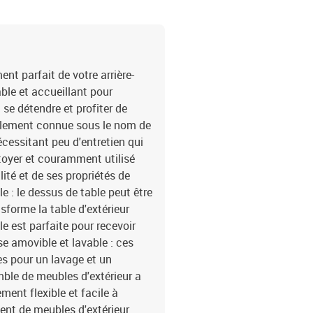
: 100 x 55 x 44/73 cm (L
: tissu (100 % polyester
mousseMatériau de rempl
coussin de siège : 55 x 5
x 13 cm (L x l x é)La liv
t parfait de votre arrière-
central2 x canapé avec 
able et accueillant pour
housse amovible et lava
 se détendre et profiter de
également connue sous le nom de
écessitant peu d'entretien qui
ettoyer et couramment utilisé
lité et de ses propriétés de
e : le dessus de table peut être
nsforme la table d'extérieur
le est parfaite pour recevoir
se amovible et lavable : ces
s pour un lavage et un
mble de meubles d'extérieur a
ent flexible et facile à
ent de meubles d'extérieur