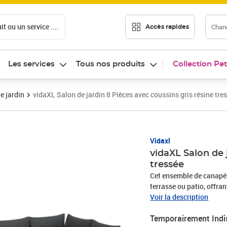
t ou un service ....
Chang
Accès rapides
Les services
Tous nos produits
Collection Pet
e jardin
vidaXL Salon de jardin 8 Pièces avec coussins gris résine tre
Vidaxl
vidaXL Salon de 
tressée
Cet ensemble de canapés 
terrasse ou patio, offra
famille et les amis ou si
Voir la description
durable : la résine tres
Temporairement Indi
matériau synthétique sol