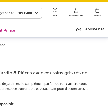
er de site :
Particulier
AIDE
SE CONNECTER
PANIER
Laposte.net
it Prince
ssée
jardin 8 Pièces avec coussins gris résine
de jardin est le complément parfait de votre arrière-cour,
nt un espace confortable et accueillant pour discuter avec la
mplement se détendre et profiter de l'extérieur. Matériau
sée, également connue sous le nom de poly rotin, est un
sponible
ide et nécessitant peu d'entretien qui ressemble au rotin