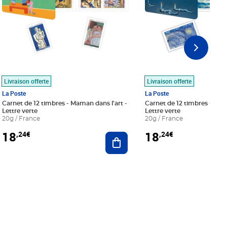
Livraison offerte
Livraison offerte
La Poste
La Poste
Carnet de 12 timbres - Maman dans l'art -
Carnet de 12 timbres - Le bl
Lettre verte
Lettre verte
20g / France
20g / France
18
18
,24€
,24€
r au panier
Ajouter au panier