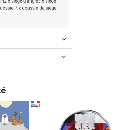
din2 x siège d'angle3 x siège
dossier7 x coussin de siège
té
Prix 148,00€