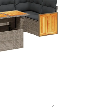
naturel. Il est léger, fa
d'extérieur en raison de 
intempéries.Dessus de ta
la table plus haute, ce q
de salle à manger. Elle e
l'extérieur.Housse amovi
amovibles pour un lavag
de meubles d'extérieur 
flexible et facile à dép
d'extérieur personnalisé
nous vous recommandons
charge maximale (par si
plastiqueAssemblage requ
tressée, acier enduit de
siège : 55 x 55 cm (l x P
: grisMatériau : résine t
P x H)Dimension du siège 
cmCanapé avec accoudoirs
poudre, bois d'acacia mas
H)Dimension du siège : 5
cmHauteur des accoudoirs
tressée, acier enduit de