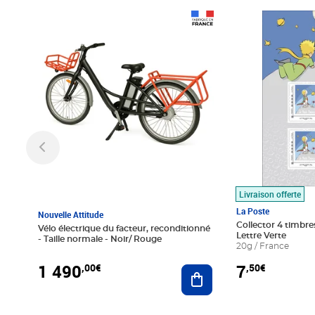
Prix 1 490,00€
Prix 7,50€
Livraison offerte
La Poste
Nouvelle Attitude
Collector 4 timbres
Vélo électrique du facteur, reconditionné
Lettre Verte
- Taille normale - Noir/ Rouge
20g / France
1 490
7
,00€
,50€
Ajouter au panier