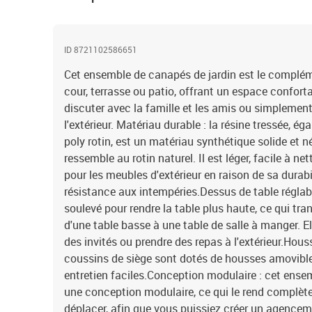
ID 8721102586651
Cet ensemble de canapés de jardin est le complémen
cour, terrasse ou patio, offrant un espace confort
discuter avec la famille et les amis ou simplement
l'extérieur. Matériau durable : la résine tressée, 
poly rotin, est un matériau synthétique solide et n
ressemble au rotin naturel. Il est léger, facile à n
pour les meubles d'extérieur en raison de sa durabi
résistance aux intempéries.Dessus de table réglabl
soulevé pour rendre la table plus haute, ce qui tra
d'une table basse à une table de salle à manger. El
des invités ou prendre des repas à l'extérieur.Hous
coussins de siège sont dotés de housses amovible
entretien faciles.Conception modulaire : cet ense
une conception modulaire, ce qui le rend complètem
déplacer, afin que vous puissiez créer un agencem