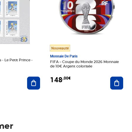
Nouveauté
Monnaie De Paris
 - Le Petit Prince -
FIFA – Coupe du Monde 2026 Monnaie
de 10€ Argent colorisée
148
,00€
Ajouter au panier
Ajoute
mer