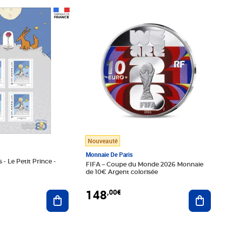
Prix 148,00€
Nouveauté
Monnaie De Paris
 - Le Petit Prince -
FIFA – Coupe du Monde 2026 Monnaie
de 10€ Argent colorisée
148
,00€
Ajouter au panier
Ajoute