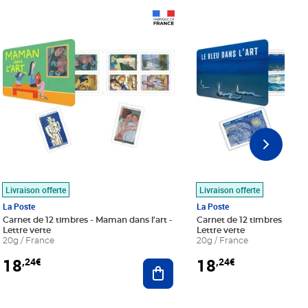
Prix 18,24€
Prix 18,24€
Livraison offerte
Livraison offerte
La Poste
La Poste
Carnet de 12 timbres - Maman dans l'art -
Carnet de 12 timbres - Le bl
Lettre verte
Lettre verte
20g / France
20g / France
18
18
,24€
,24€
r au panier
Ajouter au panier