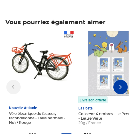
Vous pourriez également aimer
Prix 1 490,00€
Prix 7,50€
Livraison offerte
Nouvelle Attitude
La Poste
Vélo électrique du facteur,
Collector 4 timbres - Le Petit P
reconditionné - Taille normale -
- Lettre Verte
Noir/ Rouge
20g / France