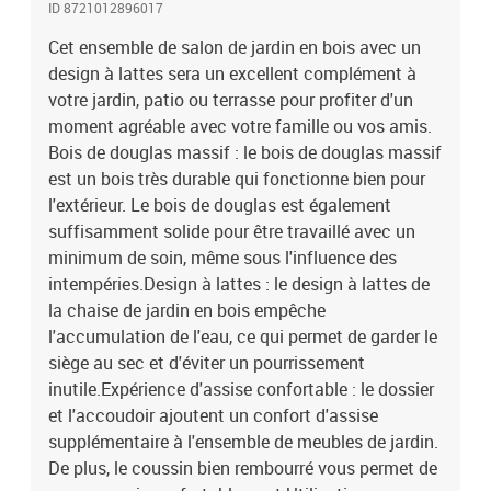
ID 8721012896017
couvercle peut non seulement être utilisé pour s'asseoir ou se
détendre, mais il peut également être utilisé comme table basse
Cet ensemble de salon de jardin en bois avec un
pour contenir vos boissons, votre nourriture et le meuble de jardin
design à lattes sera un excellent complément à
dispose d'un espace de rangement sous le siège. Conception
votre jardin, patio ou terrasse pour profiter d'un
modulaire : cet ensemble de meubles d'extérieur a une conception
moment agréable avec votre famille ou vos amis.
modulaire, ce qui le rend complètement flexible et facile à
Bois de douglas massif : le bois de douglas massif
déplacer, afin que vous puissiez créer un agencement de meubles
est un bois très durable qui fonctionne bien pour
d'extérieur personnalisé. Bon à savoir :Pour que vos meubles
l'extérieur. Le bois de douglas est également
d'extérieur restent beaux, nous vous recommandons de les
protéger avec une housse imperméable.Matériau : bois de douglas
suffisamment solide pour être travaillé avec un
massif (non traité)Matériau des lattes : contreplaquéDimensions
minimum de soin, même sous l'influence des
du canapé d'angle de jardin : 62 x 62 x 70,5 cm (l x P x
intempéries.Design à lattes : le design à lattes de
H)Dimensions du canapé central de jardin : 62 x 62 x 70,5 cm (l x P
la chaise de jardin en bois empêche
x H)Dimensions du repose-pied de jardin : 62 x 62/63,5 x 32 cm (l x
l'accumulation de l'eau, ce qui permet de garder le
P x H)Capacité de charge maximale (par siège) : 110 kgCoussin
siège au sec et d'éviter un pourrissement
:Couleur : grisMatériau de la housse : tissu OxfordMatériau de
inutile.Expérience d'assise confortable : le dossier
rembourrage : coton PPDimensions du coussin de siège : 60 x 60 x
12 cm (L x l x é)Dimensions du coussin de dossier : 60 x 32 x 12 cm
et l'accoudoir ajoutent un confort d'assise
(L x l x é)Assemblage requis : ouiLa livraison contient :3 x canapé
supplémentaire à l'ensemble de meubles de jardin.
d'angle de jardin3 x canapé central de jardin2 x tabouret de jardin8
De plus, le coussin bien rembourré vous permet de
x coussin de siège9 x coussin de dossier