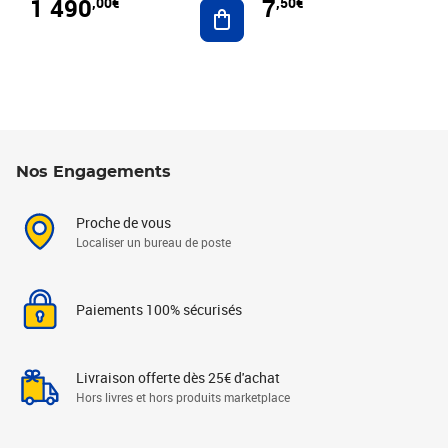
1 490
7
,00€
,50€
Ajouter au panier
Nos Engagements
Proche de vous
Localiser un bureau de poste
Paiements 100% sécurisés
Livraison offerte dès 25€ d'achat
Hors livres et hors produits marketplace