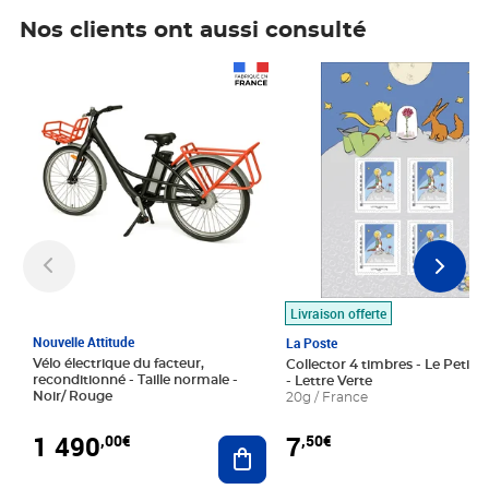
Nos clients ont aussi consulté
Prix 1 490,00€
Prix 7,50€
Livraison offerte
Nouvelle Attitude
La Poste
Vélo électrique du facteur,
Collector 4 timbres - Le Petit P
reconditionné - Taille normale -
- Lettre Verte
Noir/ Rouge
20g / France
1 490
7
,00€
,50€
Ajouter au panier