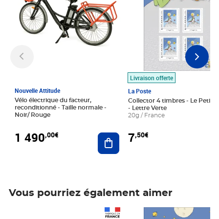
Livraison offerte
Nouvelle Attitude
La Poste
Vélo électrique du facteur,
Collector 4 timbres - Le Petit P
reconditionné - Taille normale -
- Lettre Verte
Noir/ Rouge
20g / France
1 490
7
,00€
,50€
Ajouter au panier
Vous pourriez également aimer
Prix 1 490,00€
Prix 7,50€