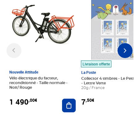
Livraison offerte
Nouvelle Attitude
La Poste
Vélo électrique du facteur,
Collector 4 timbres - Le Petit P
reconditionné - Taille normale -
- Lettre Verte
Noir/ Rouge
20g / France
1 490
7
,00€
,50€
Ajouter au panier