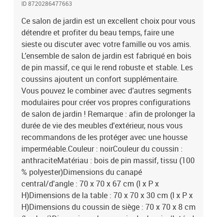
ID 8720286477663
é)Capacité de charge maximale (par siège) : 110 kgL'assemblage
est requisLa livraison contient :4 x canapé central3 x canapé
Ce salon de jardin est un excellent choix pour vous
d'angle1 x table7 x coussin de siège10 x coussin de dossier/latéral
détendre et profiter du beau temps, faire une
sieste ou discuter avec votre famille ou vos amis.
L’ensemble de salon de jardin est fabriqué en bois
de pin massif, ce qui le rend robuste et stable. Les
coussins ajoutent un confort supplémentaire.
Vous pouvez le combiner avec d’autres segments
modulaires pour créer vos propres configurations
de salon de jardin ! Remarque : afin de prolonger la
durée de vie des meubles d'extérieur, nous vous
recommandons de les protéger avec une housse
imperméable.Couleur : noirCouleur du coussin :
anthraciteMatériau : bois de pin massif, tissu (100
% polyester)Dimensions du canapé
central/d'angle : 70 x 70 x 67 cm (l x P x
H)Dimensions de la table : 70 x 70 x 30 cm (l x P x
H)Dimensions du coussin de siège : 70 x 70 x 8 cm