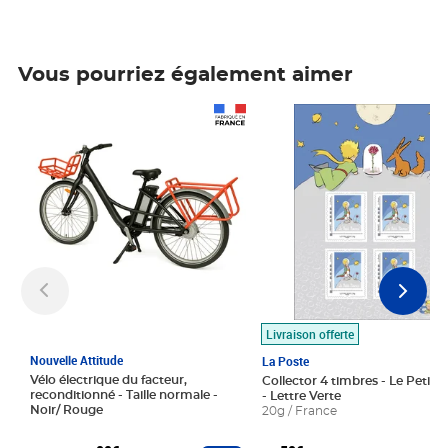
Vous pourriez également aimer
Prix 1 490,00€
Prix 7,50€
Livraison offerte
Nouvelle Attitude
La Poste
Vélo électrique du facteur,
Collector 4 timbres - Le Petit P
reconditionné - Taille normale -
- Lettre Verte
Noir/ Rouge
20g / France