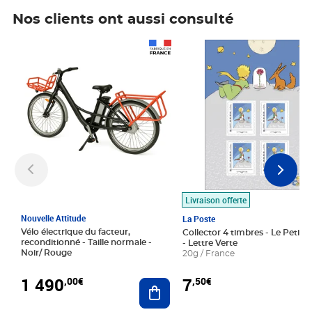
Nos clients ont aussi consulté
Prix 1 490,00€
Prix 7,50€
Livraison offerte
Nouvelle Attitude
La Poste
Vélo électrique du facteur,
Collector 4 timbres - Le Petit P
reconditionné - Taille normale -
- Lettre Verte
Noir/ Rouge
20g / France
1 490
7
,00€
,50€
Ajouter au panier