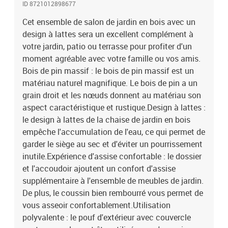
ID 8721012898677
détendre, mais il peut également être utilisé comme table basse
pour contenir vos boissons, votre nourriture et le meuble de jardin
Cet ensemble de salon de jardin en bois avec un
dispose d'un espace de rangement sous le siège. Conception
design à lattes sera un excellent complément à
modulaire : cet ensemble de meubles d'extérieur a une conception
votre jardin, patio ou terrasse pour profiter d'un
modulaire, ce qui le rend complètement flexible et facile à
moment agréable avec votre famille ou vos amis.
déplacer, afin que vous puissiez créer un agencement de meubles
Bois de pin massif : le bois de pin massif est un
d'extérieur personnalisé. Bon à savoir :Pour que vos meubles
matériau naturel magnifique. Le bois de pin a un
d'extérieur restent beaux, nous vous recommandons de les
grain droit et les nœuds donnent au matériau son
protéger avec une housse imperméable.Matériau : bois de pin
massif (non traité)Matériau des lattes : contreplaquéDimensions
aspect caractéristique et rustique.Design à lattes :
du canapé d'angle de jardin : 62 x 62 x 70,5 cm (l x P x
le design à lattes de la chaise de jardin en bois
H)Dimensions du canapé central de jardin : 62 x 62 x 70,5 cm (l x P
empêche l'accumulation de l'eau, ce qui permet de
x H)Dimensions du canapé accoudoir de jardin : 66 x 62 x 70,5 cm
garder le siège au sec et d'éviter un pourrissement
(l x P x H)Dimensions du repose-pied de jardin : 62 x 63,5 x 32 cm (l
inutile.Expérience d'assise confortable : le dossier
x P x H)Capacité de charge maximale (par siège) : 110 kgCoussin
et l'accoudoir ajoutent un confort d'assise
:Couleur : beigeMatériau de la housse : tissu OxfordMatériau de
supplémentaire à l'ensemble de meubles de jardin.
rembourrage : coton PPDimensions du coussin de siège : 60 x 60 x
12 cm (L x l x é)Dimensions du coussin de dossier : 60 x 32 x 12 cm
De plus, le coussin bien rembourré vous permet de
(L x l x é)Assemblage requis : ouiLa livraison contient :1 x canapé
vous asseoir confortablement.Utilisation
d'angle de jardin3 x canapé central de jardin2 x canapé accoudoir
polyvalente : le pouf d'extérieur avec couvercle
de jardin1 x repose-pieds de jardin7 x coussin de siège7 x coussin