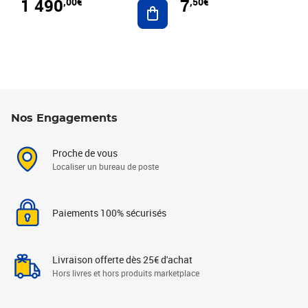
1 490
7
,00€
,50€
Ajouter au panier
Nos Engagements
Proche de vous
Localiser un bureau de poste
Paiements 100% sécurisés
Livraison offerte dès 25€ d'achat
Hors livres et hors produits marketplace