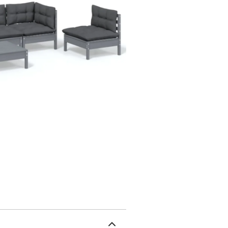
de prolonger la durée d
protéger avec une houss
anthraciteMatériau : bo
canapé d'angle : 63,5 x 
63,5 x 62,5 cm (l x P x 
(l x P x H)Dimensions du
coussin de dossier : 60 
charge maximale (par siè
canapé central1 x repos