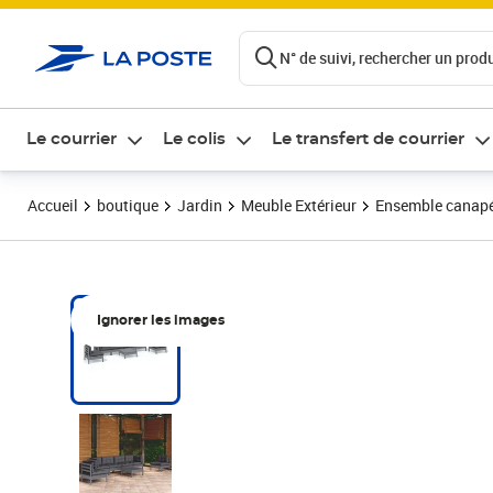
ontenu de la page
N° de suivi, rechercher un produi
Le courrier
Le colis
Le transfert de courrier
Accueil
boutique
Jardin
Meuble Extérieur
Ensemble canapés,
Ignorer les images