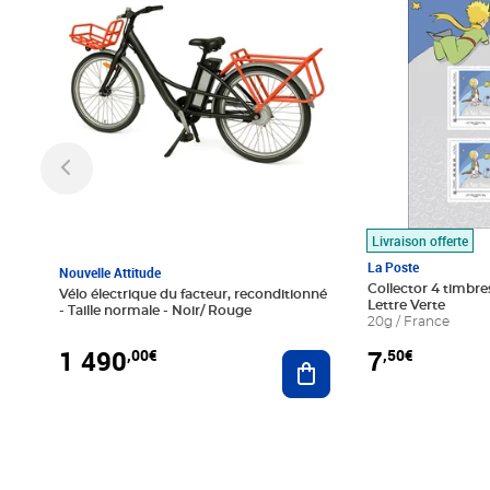
Livraison offerte
La Poste
Nouvelle Attitude
Collector 4 timbres
Vélo électrique du facteur, reconditionné
Lettre Verte
- Taille normale - Noir/ Rouge
20g / France
1 490
7
,00€
,50€
Ajouter au panier