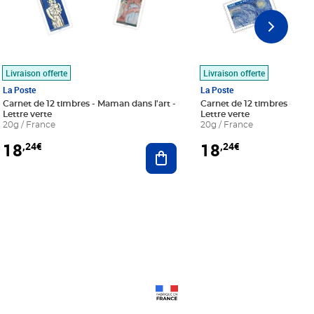
Livraison offerte
Livraison offerte
La Poste
La Poste
Carnet de 12 timbres - Maman dans l'art -
Carnet de 12 timbres - Le bl
Lettre verte
Lettre verte
20g / France
20g / France
18
18
,24€
,24€
r au panier
Ajouter au panier
Prix 18,24€
Prix 18,24€