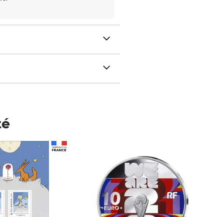
té
Prix 148,00€