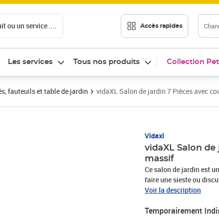
t ou un service ....
Chang
Accès rapides
Les services
Tous nos produits
Collection Pet
 fauteuils et table de jardin
vidaXL Salon de jardin 7 Pièces avec co
Vidaxl
vidaXL Salon de 
massif
Ce salon de jardin est u
faire une sieste ou discu
fabriqué en bois de pin 
Voir la description
un confort supplémentai
Temporairement Indi
modulaires pour créer vo