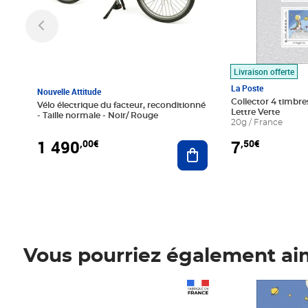
Livraison offerte
La Poste
Nouvelle Attitude
Collector 4 timbres
Vélo électrique du facteur, reconditionné
Lettre Verte
- Taille normale - Noir/ Rouge
20g / France
1 490
7
,00€
,50€
Ajouter au panier
Vous pourriez également ai
Prix 1 490,00€
Prix 7,50€