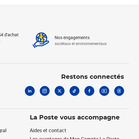
5€ d'achat
Nos engagements
s
sociétaux et environnementaux
Linkedin
Instagram
X
Tiktok
Facebook
Youtube
Threads
Restons connectés
La Poste vous accompagne
ral
Aides et contact