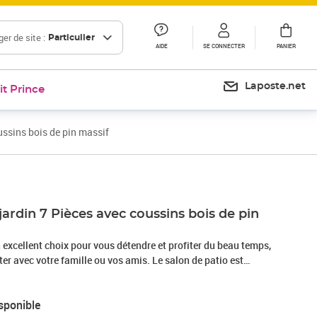
er de site :
Particulier
AIDE
SE CONNECTER
PANIER
Laposte.net
it Prince
ussins bois de pin massif
jardin 7 Pièces avec coussins bois de pin
n excellent choix pour vous détendre et profiter du beau temps,
ter avec votre famille ou vos amis. Le salon de patio est
massif, ce qui le rend robuste et stable. Les coussins ajoutent
re. Vous pouvez le combiner avec d’autres segments
sponible
s propres configurations de salon de jardin ! Remarque : afin