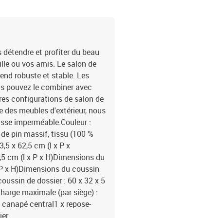
s détendre et profiter du beau
ille ou vos amis. Le salon de
rend robuste et stable. Les
us pouvez le combiner avec
res configurations de salon de
ie des meubles d'extérieur, nous
sse imperméable.Couleur :
 de pin massif, tissu (100 %
,5 x 62,5 cm (l x P x
,5 cm (l x P x H)Dimensions du
 x P x H)Dimensions du coussin
coussin de dossier : 60 x 32 x 5
charge maximale (par siège) :
x canapé central1 x repose-
ier