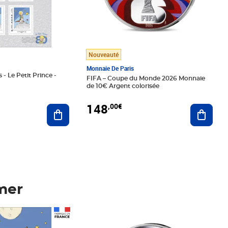
Nouveauté
Monnaie De Paris
 - Le Petit Prince -
FIFA – Coupe du Monde 2026 Monnaie
de 10€ Argent colorisée
148
,00€
Ajouter au panier
Ajoute
mer
Prix 148,00€