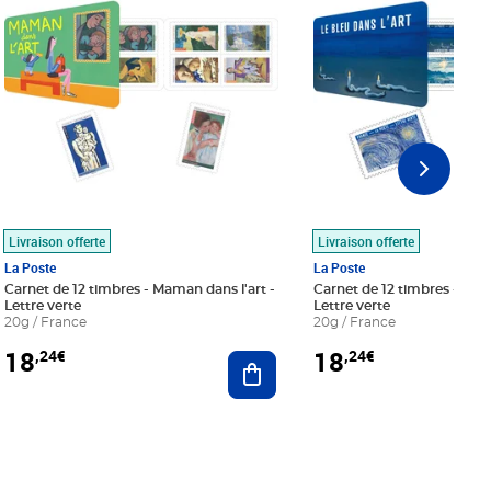
Livraison offerte
Livraison offerte
La Poste
La Poste
Carnet de 12 timbres - Maman dans l'art -
Carnet de 12 timbres - Le bl
Lettre verte
Lettre verte
20g / France
20g / France
18
18
,24€
,24€
r au panier
Ajouter au panier