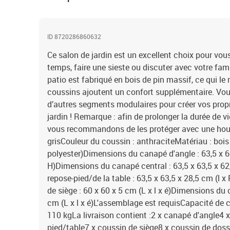
ID 8720286860632
Ce salon de jardin est un excellent choix pour vou
temps, faire une sieste ou discuter avec votre fam
patio est fabriqué en bois de pin massif, ce qui le 
coussins ajoutent un confort supplémentaire. Vo
d’autres segments modulaires pour créer vos prop
jardin ! Remarque : afin de prolonger la durée de v
vous recommandons de les protéger avec une hou
grisCouleur du coussin : anthraciteMatériau : bois
polyester)Dimensions du canapé d'angle : 63,5 x 63
H)Dimensions du canapé central : 63,5 x 63,5 x 62
repose-pied/de la table : 63,5 x 63,5 x 28,5 cm (l
de siège : 60 x 60 x 5 cm (L x l x é)Dimensions du 
cm (L x l x é)L'assemblage est requisCapacité de 
110 kgLa livraison contient :2 x canapé d'angle4 
pied/table7 x coussin de siège8 x coussin de doss