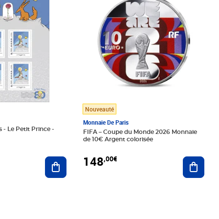
Nouveauté
Monnaie De Paris
 - Le Petit Prince -
FIFA – Coupe du Monde 2026 Monnaie
de 10€ Argent colorisée
148
,00€
Ajouter au panier
Ajoute